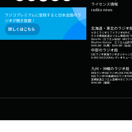
ライセンス情報
radiko news
ラジコプレミアムに登録すると日本全国のラ
ジオが聴き放題！
北海道・東北のラジオ
詳しくはこちら
ＨＢＣラジオ
ＳＴＶラジオ
AIR-
ＲＡＢ青森放送
エフエム青森
IBC
Date fm（エフエム仙台）
ABSラ
Rhythm Station エフエム山形
NHK AM（札幌）
NHK AM（仙台
中部のラジオ局
CBCラジオ
東海ラジオ
ぎふチャン
Z
K-MIX SHIZUOKA
レディオキューブ
九州・沖縄のラジオ局
RKBラジオ
KBCラジオ
LOVE FM
CR
NBCラジオ
FM長崎
RKKラジオ
FM
宮崎放送
エフエム宮崎
ＭＢＣラジ
NHK AM（福岡）