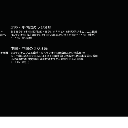
北陸・甲信越のラジオ局
日本
ＢＳＮラジオ
FM NIIGATA
ＫＮＢラジオ
ＦＭとやま
MROラジオ
エフエム石川
Berry
FBCラジオ
FM福井
YBSラジオ
FM FUJI
SBCラジオ
ＦＭ長野
NHK AM（東京）
NHK AM（名古屋）
中国・四国のラジオ局
ジオ関西
BSSラジオ
エフエム山陰
ＲＳＫラジオ
ＦＭ岡山
RCCラジオ
広島FM
ＫＲＹ山口放送
エフエム山口
ＪＲＴ四国放送
FM徳島
RNC西日本放送
FM香川
RNB南海放送
FM愛媛
RKC高知放送
エフエム高知
NHK AM（広島）
NHK AM（松山）