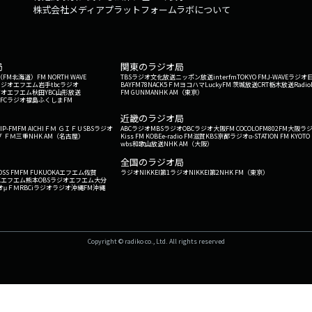
株式会社メディアプラットフォームラボについて
局
関東のラジオ局
G'（FM北海道）
FM NORTH WAVE
TBSラジオ
文化放送
ニッポン放送
interfm
TOKYO FM
J-WAVE
ラジオ
ラジオ
エフエム岩手
tbcラジオ
BAYFM78
NACK5
ＦＭヨコハマ
LuckyFM 茨城放送
CRT栃木放送
Radio
ジオ
エフエム秋田
YBC山形放送
FM GUNMA
NHK AM（東京）
RFCラジオ福島
ふくしまFM
）
近畿のラジオ局
IP-FM
FM AICHI
ＦＭ ＧＩＦＵ
SBSラジオ
ABCラジオ
MBSラジオ
OBCラジオ大阪
FM COCOLO
FM802
FM大阪
ラ
 ＦＭ三重
NHK AM（名古屋）
Kiss FM KOBE
e-radio FM滋賀
KBS京都ラジオ
α-STATION FM KYOTO
wbs和歌山放送
NHK AM（大阪）
全国のラジオ局
OSS FM
FM FUKUOKA
エフエム佐賀
ラジオNIKKEI第1
ラジオNIKKEI第2
NHK FM（東京）
Kエフエム熊本
OBSラジオ
エフエム大分
オ
μＦＭ
RBCiラジオ
ラジオ沖縄
FM沖縄
Copyright © radiko co., Ltd. All rights reserved