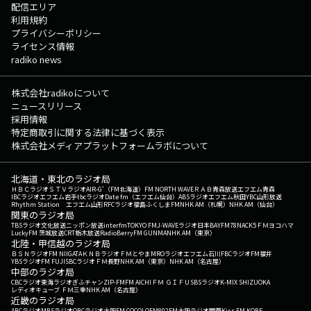
配信エリア
利用規約
プライバシーポリシー
ライセンス情報
radiko news
株式会社radikoについて
ニュースリリース
採用情報
特定商取引に関する法律に基づく表示
株式会社メディアプラットフォームラボについて
北海道・東北のラジオ局
ＨＢＣラジオ
ＳＴＶラジオ
AIR-G'（FM北海道）
FM NORTH WAVE
ＲＡＢ青森放送
エフエム青森
IBCラジオ
エフエム岩手
tbcラジオ
Date fm（エフエム仙台）
ABSラジオ
エフエム秋田
YBC山形放送
Rhythm Station エフエム山形
RFCラジオ福島
ふくしまFM
NHK AM（札幌）
NHK AM（仙台）
関東のラジオ局
TBSラジオ
文化放送
ニッポン放送
interfm
TOKYO FM
J-WAVE
ラジオ日本
BAYFM78
NACK5
ＦＭヨコハマ
LuckyFM 茨城放送
CRT栃木放送
RadioBerry
FM GUNMA
NHK AM（東京）
北陸・甲信越のラジオ局
ＢＳＮラジオ
FM NIIGATA
ＫＮＢラジオ
ＦＭとやま
MROラジオ
エフエム石川
FBCラジオ
FM福井
YBSラジオ
FM FUJI
SBCラジオ
ＦＭ長野
NHK AM（東京）
NHK AM（名古屋）
中部のラジオ局
CBCラジオ
東海ラジオ
ぎふチャン
ZIP-FM
FM AICHI
ＦＭ ＧＩＦＵ
SBSラジオ
K-MIX SHIZUOKA
レディオキューブ ＦＭ三重
NHK AM（名古屋）
近畿のラジオ局
ABCラジオ
MBSラジオ
OBCラジオ大阪
FM COCOLO
FM802
FM大阪
ラジオ関西
Kiss FM KOBE