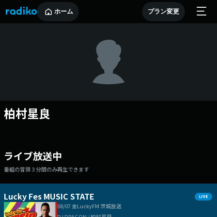
ホーム
プラン変更
柏村星良
ライブ放送中
番組の冒頭３分間のみ再生できます
Lucky Fes MUSIC STATE
08/07 金
LuckyFM 茨城放送
DJ DRAGON / 柏村星良