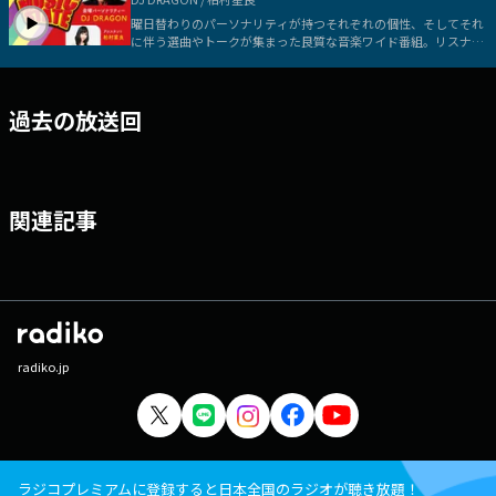
曜日替わりのパーソナリティが持つそれぞれの個性、そしてそれ
に伴う選曲やトークが集まった良質な音楽ワイド番組。リスナー
に寄り添いながら、ある時は「友人や職場の同僚」としてある時
は「家族」の様な身近な視点でメッセージを発信します。金曜は
東京Lucky StudioからDJドラゴンとアシスタントの柏村星良が
生放送でお送りします！ ▼13：30 「Music R」 音楽を年
過去の放送回
代ごとにご紹介するコーナー。金曜日はR50。50代の方々が、10
代20代のころに聞いていた曲をお送りします！ ▼14：10 「T
okyo UP DATE」 ▼14：30 「SOUND JAM」 リクエスト
やメッセージは下記アドレス・FAXまでどうぞ！ メール：ms@
lucky-ibaraki.com
関連記事
radiko.jp
ラジコプレミアムに登録すると日本全国のラジオが聴き放題！