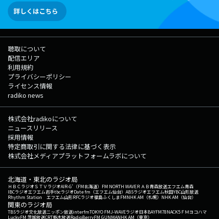
詳しくはこちら
聴取について
配信エリア
利用規約
プライバシーポリシー
ライセンス情報
radiko news
株式会社radikoについて
ニュースリリース
採用情報
特定商取引に関する法律に基づく表示
株式会社メディアプラットフォームラボについて
北海道・東北のラジオ局
ＨＢＣラジオ
ＳＴＶラジオ
AIR-G'（FM北海道）
FM NORTH WAVE
ＲＡＢ青森放送
エフエム青森
IBCラジオ
エフエム岩手
tbcラジオ
Date fm（エフエム仙台）
ABSラジオ
エフエム秋田
YBC山形放送
Rhythm Station エフエム山形
RFCラジオ福島
ふくしまFM
NHK AM（札幌）
NHK AM（仙台）
関東のラジオ局
TBSラジオ
文化放送
ニッポン放送
interfm
TOKYO FM
J-WAVE
ラジオ日本
BAYFM78
NACK5
ＦＭヨコハマ
LuckyFM 茨城放送
CRT栃木放送
RadioBerry
FM GUNMA
NHK AM（東京）