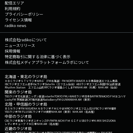
配信エリア
利用規約
プライバシーポリシー
ライセンス情報
radiko news
株式会社radikoについて
ニュースリリース
採用情報
特定商取引に関する法律に基づく表示
株式会社メディアプラットフォームラボについて
北海道・東北のラジオ局
ＨＢＣラジオ
ＳＴＶラジオ
AIR-G'（FM北海道）
FM NORTH WAVE
ＲＡＢ青森放送
エフエム青森
IBCラジオ
エフエム岩手
tbcラジオ
Date fm（エフエム仙台）
ABSラジオ
エフエム秋田
YBC山形放送
Rhythm Station エフエム山形
RFCラジオ福島
ふくしまFM
NHK AM（札幌）
NHK AM（仙台）
関東のラジオ局
TBSラジオ
文化放送
ニッポン放送
interfm
TOKYO FM
J-WAVE
ラジオ日本
BAYFM78
NACK5
ＦＭヨコハマ
LuckyFM 茨城放送
CRT栃木放送
RadioBerry
FM GUNMA
NHK AM（東京）
北陸・甲信越のラジオ局
ＢＳＮラジオ
FM NIIGATA
ＫＮＢラジオ
ＦＭとやま
MROラジオ
エフエム石川
FBCラジオ
FM福井
YBSラジオ
FM FUJI
SBCラジオ
ＦＭ長野
NHK AM（東京）
NHK AM（名古屋）
中部のラジオ局
CBCラジオ
東海ラジオ
ぎふチャン
ZIP-FM
FM AICHI
ＦＭ ＧＩＦＵ
SBSラジオ
K-MIX SHIZUOKA
レディオキューブ ＦＭ三重
NHK AM（名古屋）
近畿のラジオ局
ABCラジオ
MBSラジオ
OBCラジオ大阪
FM COCOLO
FM802
FM大阪
ラジオ関西
Kiss FM KOBE