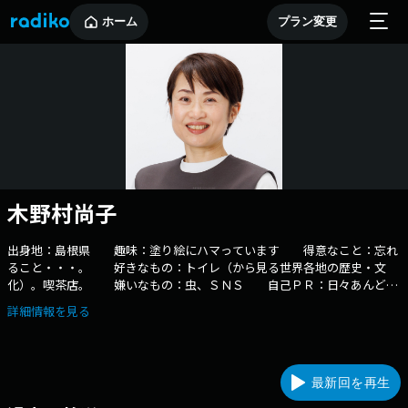
ホーム
プラン変更
木野村尚子
出身地：島根県 趣味：塗り絵にハマっています 得意なこと：忘れ
ること・・・。 好きなもの：トイレ（から見る世界各地の歴史・文
化）。喫茶店。 嫌いなもの：虫、ＳＮＳ 自己ＰＲ：日々あんどん
のような明るさで。担当番組：「あさスタ」（金） 「アプデ」（木）
詳細情報を見る
最新回を再生