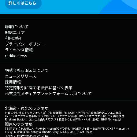
詳しくはこちら
聴取について
配信エリア
利用規約
プライバシーポリシー
ライセンス情報
radiko news
株式会社radikoについて
ニュースリリース
採用情報
特定商取引に関する法律に基づく表示
株式会社メディアプラットフォームラボについて
北海道・東北のラジオ局
ＨＢＣラジオ
ＳＴＶラジオ
AIR-G'（FM北海道）
FM NORTH WAVE
ＲＡＢ青森放送
エフエム青森
IBCラジオ
エフエム岩手
tbcラジオ
Date fm（エフエム仙台）
ABSラジオ
エフエム秋田
YBC山形放送
Rhythm Station エフエム山形
RFCラジオ福島
ふくしまFM
NHK AM（札幌）
NHK AM（仙台）
関東のラジオ局
TBSラジオ
文化放送
ニッポン放送
interfm
TOKYO FM
J-WAVE
ラジオ日本
BAYFM78
NACK5
ＦＭヨコハマ
LuckyFM 茨城放送
CRT栃木放送
RadioBerry
FM GUNMA
NHK AM（東京）
北陸・甲信越のラジオ局