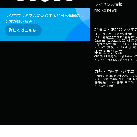
ライセンス情報
radiko news
ラジコプレミアムに登録すると日本全国のラ
ジオが聴き放題！
北海道・東北のラジオ
詳しくはこちら
ＨＢＣラジオ
ＳＴＶラジオ
AIR-
ＲＡＢ青森放送
エフエム青森
IBC
Date fm（エフエム仙台）
ABSラ
Rhythm Station エフエム山形
NHK AM（札幌）
NHK AM（仙台
中部のラジオ局
CBCラジオ
東海ラジオ
ぎふチャン
Z
K-MIX SHIZUOKA
レディオキューブ
九州・沖縄のラジオ局
RKBラジオ
KBCラジオ
LOVE FM
CR
NBCラジオ
FM長崎
RKKラジオ
FM
宮崎放送
エフエム宮崎
ＭＢＣラジ
NHK AM（福岡）