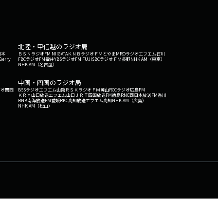
北陸・甲信越のラジオ局
日本
ＢＳＮラジオ
FM NIIGATA
ＫＮＢラジオ
ＦＭとやま
MROラジオ
エフエム石川
Berry
FBCラジオ
FM福井
YBSラジオ
FM FUJI
SBCラジオ
ＦＭ長野
NHK AM（東京）
NHK AM（名古屋）
中国・四国のラジオ局
ジオ関西
BSSラジオ
エフエム山陰
ＲＳＫラジオ
ＦＭ岡山
RCCラジオ
広島FM
ＫＲＹ山口放送
エフエム山口
ＪＲＴ四国放送
FM徳島
RNC西日本放送
FM香川
RNB南海放送
FM愛媛
RKC高知放送
エフエム高知
NHK AM（広島）
NHK AM（松山）