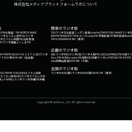
株式会社メディアプラットフォームラボについて
局
関東のラジオ局
G'（FM北海道）
FM NORTH WAVE
TBSラジオ
文化放送
ニッポン放送
interfm
TOKYO FM
J-WAVE
ラジオ
ラジオ
エフエム岩手
tbcラジオ
BAYFM78
NACK5
ＦＭヨコハマ
LuckyFM 茨城放送
CRT栃木放送
Radio
ジオ
エフエム秋田
YBC山形放送
FM GUNMA
NHK AM（東京）
RFCラジオ福島
ふくしまFM
）
近畿のラジオ局
IP-FM
FM AICHI
ＦＭ ＧＩＦＵ
SBSラジオ
ABCラジオ
MBSラジオ
OBCラジオ大阪
FM COCOLO
FM802
FM大阪
ラ
 ＦＭ三重
NHK AM（名古屋）
Kiss FM KOBE
e-radio FM滋賀
KBS京都ラジオ
α-STATION FM KYOTO
wbs和歌山放送
NHK AM（大阪）
全国のラジオ局
OSS FM
FM FUKUOKA
エフエム佐賀
ラジオNIKKEI第1
ラジオNIKKEI第2
NHK FM（東京）
Kエフエム熊本
OBSラジオ
エフエム大分
オ
μＦＭ
RBCiラジオ
ラジオ沖縄
FM沖縄
Copyright © radiko co., Ltd. All rights reserved