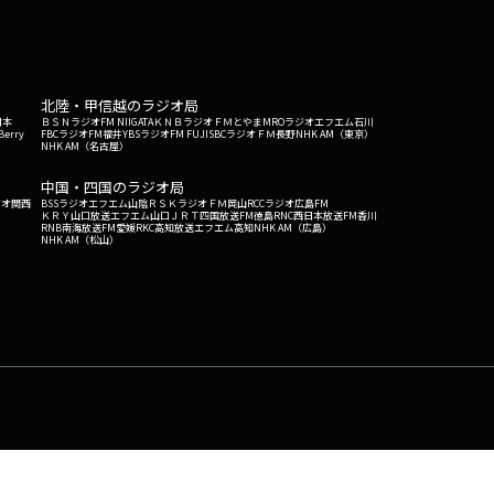
北陸・甲信越のラジオ局
日本
ＢＳＮラジオ
FM NIIGATA
ＫＮＢラジオ
ＦＭとやま
MROラジオ
エフエム石川
Berry
FBCラジオ
FM福井
YBSラジオ
FM FUJI
SBCラジオ
ＦＭ長野
NHK AM（東京）
NHK AM（名古屋）
中国・四国のラジオ局
ジオ関西
BSSラジオ
エフエム山陰
ＲＳＫラジオ
ＦＭ岡山
RCCラジオ
広島FM
ＫＲＹ山口放送
エフエム山口
ＪＲＴ四国放送
FM徳島
RNC西日本放送
FM香川
RNB南海放送
FM愛媛
RKC高知放送
エフエム高知
NHK AM（広島）
NHK AM（松山）