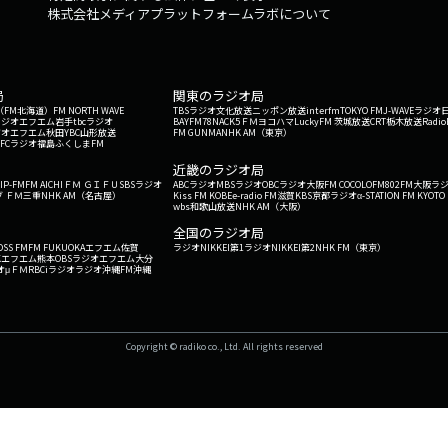
株式会社メディアプラットフォームラボについて
局
関東のラジオ局
G'（FM北海道）
FM NORTH WAVE
TBSラジオ
文化放送
ニッポン放送
interfm
TOKYO FM
J-WAVE
ラジオ
ラジオ
エフエム岩手
tbcラジオ
BAYFM78
NACK5
ＦＭヨコハマ
LuckyFM 茨城放送
CRT栃木放送
Radio
ジオ
エフエム秋田
YBC山形放送
FM GUNMA
NHK AM（東京）
RFCラジオ福島
ふくしまFM
）
近畿のラジオ局
IP-FM
FM AICHI
ＦＭ ＧＩＦＵ
SBSラジオ
ABCラジオ
MBSラジオ
OBCラジオ大阪
FM COCOLO
FM802
FM大阪
ラ
 ＦＭ三重
NHK AM（名古屋）
Kiss FM KOBE
e-radio FM滋賀
KBS京都ラジオ
α-STATION FM KYOTO
wbs和歌山放送
NHK AM（大阪）
全国のラジオ局
OSS FM
FM FUKUOKA
エフエム佐賀
ラジオNIKKEI第1
ラジオNIKKEI第2
NHK FM（東京）
Kエフエム熊本
OBSラジオ
エフエム大分
オ
μＦＭ
RBCiラジオ
ラジオ沖縄
FM沖縄
Copyright © radiko co., Ltd. All rights reserved