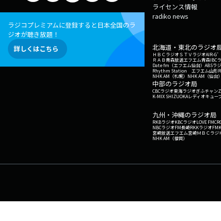
ライセンス情報
radiko news
ラジコプレミアムに登録すると日本全国のラ
ジオが聴き放題！
北海道・東北のラジオ
詳しくはこちら
ＨＢＣラジオ
ＳＴＶラジオ
AIR-
ＲＡＢ青森放送
エフエム青森
IBC
Date fm（エフエム仙台）
ABSラ
Rhythm Station エフエム山形
NHK AM（札幌）
NHK AM（仙台
中部のラジオ局
CBCラジオ
東海ラジオ
ぎふチャン
Z
K-MIX SHIZUOKA
レディオキューブ
九州・沖縄のラジオ局
RKBラジオ
KBCラジオ
LOVE FM
CR
NBCラジオ
FM長崎
RKKラジオ
FM
宮崎放送
エフエム宮崎
ＭＢＣラジ
NHK AM（福岡）