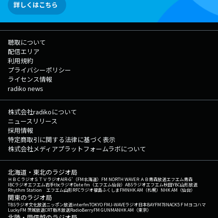
詳しくはこちら
聴取について
配信エリア
利用規約
プライバシーポリシー
ライセンス情報
radiko news
株式会社radikoについて
ニュースリリース
採用情報
特定商取引に関する法律に基づく表示
株式会社メディアプラットフォームラボについて
北海道・東北のラジオ局
ＨＢＣラジオ
ＳＴＶラジオ
AIR-G'（FM北海道）
FM NORTH WAVE
ＲＡＢ青森放送
エフエム青森
IBCラジオ
エフエム岩手
tbcラジオ
Date fm（エフエム仙台）
ABSラジオ
エフエム秋田
YBC山形放送
Rhythm Station エフエム山形
RFCラジオ福島
ふくしまFM
NHK AM（札幌）
NHK AM（仙台）
関東のラジオ局
TBSラジオ
文化放送
ニッポン放送
interfm
TOKYO FM
J-WAVE
ラジオ日本
BAYFM78
NACK5
ＦＭヨコハマ
LuckyFM 茨城放送
CRT栃木放送
RadioBerry
FM GUNMA
NHK AM（東京）
北陸・甲信越のラジオ局