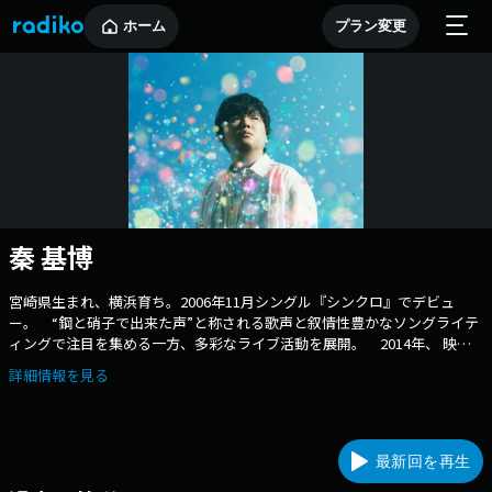
ホーム
プラン変更
秦 基博
宮崎県生まれ、横浜育ち。2006年11月シングル『シンクロ』でデビュ
ー。 “鋼と硝子で出来た声”と称される歌声と叙情性豊かなソングライテ
ィングで注目を集める一方、多彩なライブ活動を展開。 2014年、 映画
「STAND BY ME ドラえもん」主題歌『ひまわりの約束』が大ヒット、その
詳細情報を見る
後も数々の映画、CM、TV番組のテーマ曲を担当。 デビュー10周年には
横浜スタジアムでワンマンライブを開催。初のオールタイム・ベストアル
バム『All Time Best ハタモトヒロ』は自身初のアルバムウィークリーチャ
ート1位を獲得、以降もロングセールスが続いている。 2023年3月22
最新回を再生
日、7thオリジナルアルバム『Paint Like a Child』をリリース、 秦 基博
「HATA MOTOHIRO CONCERT TOUR 2023 ―Paint Like a Child―」開催も