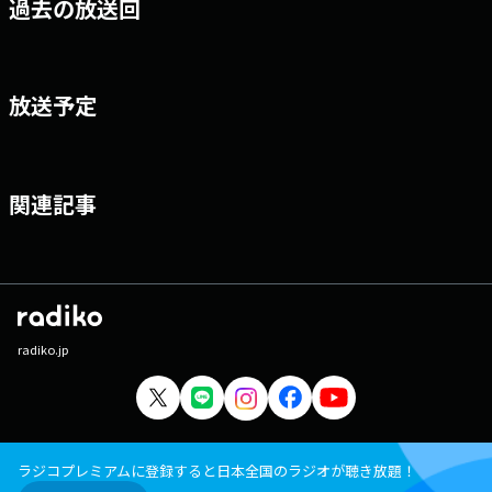
過去の放送回
決定している。【Web】 https://www.office-augusta.com/hata/
【Release】 2026.7.7 Digital Release 「ひとひら」 2026.8.26 Best
Album HATA MOTOHIRO 20th Anniversary Box 【Live】 HATA
MOTOHIRO 20th Anniversary LIVE 2026.11.3 大阪・大阪城ホール
放送予定
2026.11.8 神奈川・ぴあアリーナMM
関連記事
radiko.jp
ラジコプレミアムに登録すると日本全国のラジオが聴き放題！