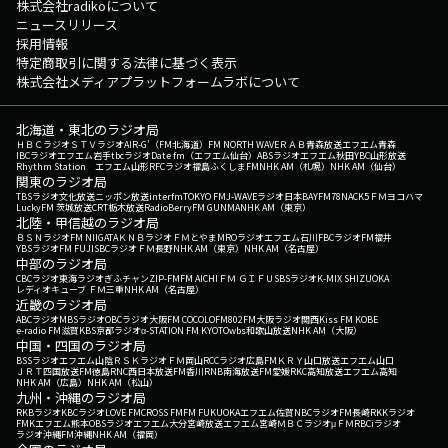
株式会社radikoについて
ニュースリリース
採用情報
特定商取引に関する法律に基づく表示
株式会社メディアプラットフォームラボについて
北海道・東北のラジオ局
ＨＢＣラジオ
ＳＴＶラジオ
AIR-G'（FM北海道）
FM NORTH WAVE
ＲＡＢ青森放送
エフエム青森
IBCラジオ
エフエム岩手
tbcラジオ
Date fm（エフエム仙台）
ABSラジオ
エフエム秋田
YBC山形放送
Rhythm Station エフエム山形
RFCラジオ福島
ふくしまFM
NHK AM（札幌）
NHK AM（仙台）
関東のラジオ局
TBSラジオ
文化放送
ニッポン放送
interfm
TOKYO FM
J-WAVE
ラジオ日本
BAYFM78
NACK5
ＦＭヨコハマ
LuckyFM 茨城放送
CRT栃木放送
RadioBerry
FM GUNMA
NHK AM（東京）
北陸・甲信越のラジオ局
ＢＳＮラジオ
FM NIIGATA
ＫＮＢラジオ
ＦＭとやま
MROラジオ
エフエム石川
FBCラジオ
FM福井
YBSラジオ
FM FUJI
SBCラジオ
ＦＭ長野
NHK AM（東京）
NHK AM（名古屋）
中部のラジオ局
CBCラジオ
東海ラジオ
ぎふチャン
ZIP-FM
FM AICHI
ＦＭ ＧＩＦＵ
SBSラジオ
K-MIX SHIZUOKA
レディオキューブ ＦＭ三重
NHK AM（名古屋）
近畿のラジオ局
ABCラジオ
MBSラジオ
OBCラジオ大阪
FM COCOLO
FM802
FM大阪
ラジオ関西
Kiss FM KOBE
e-radio FM滋賀
KBS京都ラジオ
α-STATION FM KYOTO
wbs和歌山放送
NHK AM（大阪）
中国・四国のラジオ局
BSSラジオ
エフエム山陰
ＲＳＫラジオ
ＦＭ岡山
RCCラジオ
広島FM
ＫＲＹ山口放送
エフエム山口
ＪＲＴ四国放送
FM徳島
RNC西日本放送
FM香川
RNB南海放送
FM愛媛
RKC高知放送
エフエム高知
NHK AM（広島）
NHK AM（松山）
九州・沖縄のラジオ局
RKBラジオ
KBCラジオ
LOVE FM
CROSS FM
FM FUKUOKA
エフエム佐賀
NBCラジオ
FM長崎
RKKラジオ
FMKエフエム熊本
OBSラジオ
エフエム大分
宮崎放送
エフエム宮崎
ＭＢＣラジオ
μＦＭ
RBCiラジオ
ラジオ沖縄
FM沖縄
NHK AM（福岡）