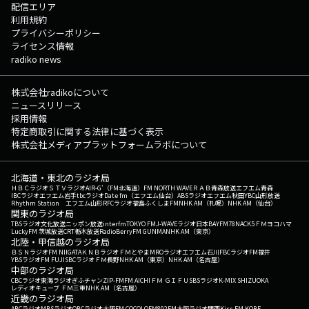
配信エリア
利用規約
プライバシーポリシー
ライセンス情報
radiko news
株式会社radikoについて
ニュースリリース
採用情報
特定商取引に関する法律に基づく表示
株式会社メディアプラットフォームラボについて
北海道・東北のラジオ局
ＨＢＣラジオ
ＳＴＶラジオ
AIR-G'（FM北海道）
FM NORTH WAVE
ＲＡＢ青森放送
エフエム青森
IBCラジオ
エフエム岩手
tbcラジオ
Date fm（エフエム仙台）
ABSラジオ
エフエム秋田
YBC山形放送
Rhythm Station エフエム山形
RFCラジオ福島
ふくしまFM
NHK AM（札幌）
NHK AM（仙台）
関東のラジオ局
TBSラジオ
文化放送
ニッポン放送
interfm
TOKYO FM
J-WAVE
ラジオ日本
BAYFM78
NACK5
ＦＭヨコハマ
LuckyFM 茨城放送
CRT栃木放送
RadioBerry
FM GUNMA
NHK AM（東京）
北陸・甲信越のラジオ局
ＢＳＮラジオ
FM NIIGATA
ＫＮＢラジオ
ＦＭとやま
MROラジオ
エフエム石川
FBCラジオ
FM福井
YBSラジオ
FM FUJI
SBCラジオ
ＦＭ長野
NHK AM（東京）
NHK AM（名古屋）
中部のラジオ局
CBCラジオ
東海ラジオ
ぎふチャン
ZIP-FM
FM AICHI
ＦＭ ＧＩＦＵ
SBSラジオ
K-MIX SHIZUOKA
レディオキューブ ＦＭ三重
NHK AM（名古屋）
近畿のラジオ局
ABCラジオ
MBSラジオ
OBCラジオ大阪
FM COCOLO
FM802
FM大阪
ラジオ関西
Kiss FM KOBE