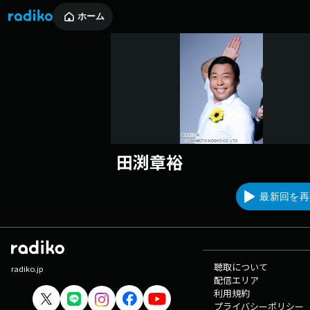
ホーム
田渕章裕
最新回を再
聴取について
radiko.jp
配信エリア
利用規約
プライバシーポリシー