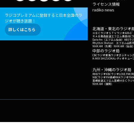
ライセンス情報
radiko news
ラジコプレミアムに登録すると日本全国のラ
ジオが聴き放題！
北海道・東北のラジオ
詳しくはこちら
ＨＢＣラジオ
ＳＴＶラジオ
AIR-
ＲＡＢ青森放送
エフエム青森
IBC
Date fm（エフエム仙台）
ABSラ
Rhythm Station エフエム山形
NHK AM（札幌）
NHK AM（仙台
中部のラジオ局
CBCラジオ
東海ラジオ
ぎふチャン
Z
K-MIX SHIZUOKA
レディオキューブ
九州・沖縄のラジオ局
RKBラジオ
KBCラジオ
LOVE FM
CR
NBCラジオ
FM長崎
RKKラジオ
FM
宮崎放送
エフエム宮崎
ＭＢＣラジ
NHK AM（福岡）