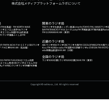
株式会社メディアプラットフォームラボについて
局
関東のラジオ局
G'（FM北海道）
FM NORTH WAVE
TBSラジオ
文化放送
ニッポン放送
interfm
TOKYO FM
J-WAVE
ラジオ
ラジオ
エフエム岩手
tbcラジオ
BAYFM78
NACK5
ＦＭヨコハマ
LuckyFM 茨城放送
CRT栃木放送
Radio
ジオ
エフエム秋田
YBC山形放送
FM GUNMA
NHK AM（東京）
RFCラジオ福島
ふくしまFM
）
近畿のラジオ局
IP-FM
FM AICHI
ＦＭ ＧＩＦＵ
SBSラジオ
ABCラジオ
MBSラジオ
OBCラジオ大阪
FM COCOLO
FM802
FM大阪
ラ
 ＦＭ三重
NHK AM（名古屋）
Kiss FM KOBE
e-radio FM滋賀
KBS京都ラジオ
α-STATION FM KYOTO
wbs和歌山放送
NHK AM（大阪）
全国のラジオ局
OSS FM
FM FUKUOKA
エフエム佐賀
ラジオNIKKEI第1
ラジオNIKKEI第2
NHK FM（東京）
Kエフエム熊本
OBSラジオ
エフエム大分
オ
μＦＭ
RBCiラジオ
ラジオ沖縄
FM沖縄
Copyright © radiko co., Ltd. All rights reserved