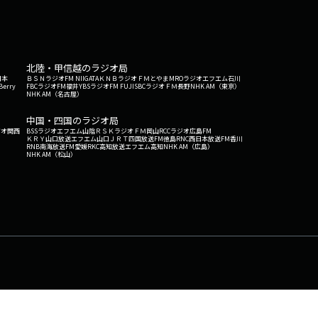
北陸・甲信越のラジオ局
日本
ＢＳＮラジオ
FM NIIGATA
ＫＮＢラジオ
ＦＭとやま
MROラジオ
エフエム石川
Berry
FBCラジオ
FM福井
YBSラジオ
FM FUJI
SBCラジオ
ＦＭ長野
NHK AM（東京）
NHK AM（名古屋）
中国・四国のラジオ局
ジオ関西
BSSラジオ
エフエム山陰
ＲＳＫラジオ
ＦＭ岡山
RCCラジオ
広島FM
ＫＲＹ山口放送
エフエム山口
ＪＲＴ四国放送
FM徳島
RNC西日本放送
FM香川
RNB南海放送
FM愛媛
RKC高知放送
エフエム高知
NHK AM（広島）
NHK AM（松山）