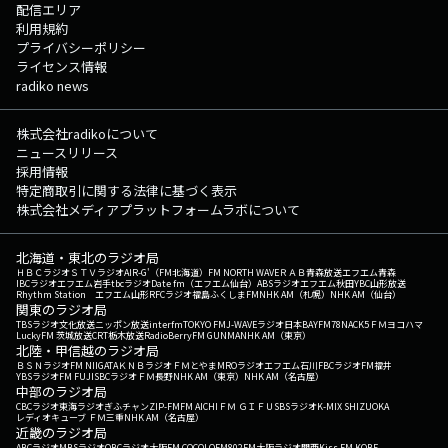
配信エリア
利用規約
プライバシーポリシー
ライセンス情報
radiko news
株式会社radikoについて
ニュースリリース
採用情報
特定商取引に関する法律に基づく表示
株式会社メディアプラットフォームラボについて
北海道・東北のラジオ局
ＨＢＣラジオ
ＳＴＶラジオ
AIR-G'（FM北海道）
FM NORTH WAVE
ＲＡＢ青森放送
エフエム青森
IBCラジオ
エフエム岩手
tbcラジオ
Date fm（エフエム仙台）
ABSラジオ
エフエム秋田
YBC山形放送
Rhythm Station エフエム山形
RFCラジオ福島
ふくしまFM
NHK AM（札幌）
NHK AM（仙台）
関東のラジオ局
TBSラジオ
文化放送
ニッポン放送
interfm
TOKYO FM
J-WAVE
ラジオ日本
BAYFM78
NACK5
ＦＭヨコハマ
LuckyFM 茨城放送
CRT栃木放送
RadioBerry
FM GUNMA
NHK AM（東京）
北陸・甲信越のラジオ局
ＢＳＮラジオ
FM NIIGATA
ＫＮＢラジオ
ＦＭとやま
MROラジオ
エフエム石川
FBCラジオ
FM福井
YBSラジオ
FM FUJI
SBCラジオ
ＦＭ長野
NHK AM（東京）
NHK AM（名古屋）
中部のラジオ局
CBCラジオ
東海ラジオ
ぎふチャン
ZIP-FM
FM AICHI
ＦＭ ＧＩＦＵ
SBSラジオ
K-MIX SHIZUOKA
レディオキューブ ＦＭ三重
NHK AM（名古屋）
近畿のラジオ局
ABCラジオ
MBSラジオ
OBCラジオ大阪
FM COCOLO
FM802
FM大阪
ラジオ関西
Kiss FM KOBE