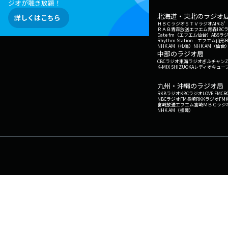
ジオが聴き放題！
北海道・東北のラジオ
詳しくはこちら
ＨＢＣラジオ
ＳＴＶラジオ
AIR-
ＲＡＢ青森放送
エフエム青森
IBC
Date fm（エフエム仙台）
ABSラ
Rhythm Station エフエム山形
NHK AM（札幌）
NHK AM（仙台
中部のラジオ局
CBCラジオ
東海ラジオ
ぎふチャン
Z
K-MIX SHIZUOKA
レディオキューブ
九州・沖縄のラジオ局
RKBラジオ
KBCラジオ
LOVE FM
CR
NBCラジオ
FM長崎
RKKラジオ
FM
宮崎放送
エフエム宮崎
ＭＢＣラジ
NHK AM（福岡）