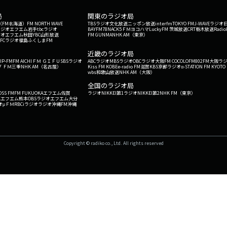
局
関東のラジオ局
G'（FM北海道）
FM NORTH WAVE
TBSラジオ
文化放送
ニッポン放送
interfm
TOKYO FM
J-WAVE
ラジオ
ラジオ
エフエム岩手
tbcラジオ
BAYFM78
NACK5
ＦＭヨコハマ
LuckyFM 茨城放送
CRT栃木放送
Radio
ジオ
エフエム秋田
YBC山形放送
FM GUNMA
NHK AM（東京）
RFCラジオ福島
ふくしまFM
）
近畿のラジオ局
IP-FM
FM AICHI
ＦＭ ＧＩＦＵ
SBSラジオ
ABCラジオ
MBSラジオ
OBCラジオ大阪
FM COCOLO
FM802
FM大阪
ラ
 ＦＭ三重
NHK AM（名古屋）
Kiss FM KOBE
e-radio FM滋賀
KBS京都ラジオ
α-STATION FM KYOTO
wbs和歌山放送
NHK AM（大阪）
全国のラジオ局
OSS FM
FM FUKUOKA
エフエム佐賀
ラジオNIKKEI第1
ラジオNIKKEI第2
NHK FM（東京）
Kエフエム熊本
OBSラジオ
エフエム大分
オ
μＦＭ
RBCiラジオ
ラジオ沖縄
FM沖縄
Copyright © radiko co., Ltd. All rights reserved