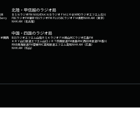
北陸・甲信越のラジオ局
日本
ＢＳＮラジオ
FM NIIGATA
ＫＮＢラジオ
ＦＭとやま
MROラジオ
エフエム石川
Berry
FBCラジオ
FM福井
YBSラジオ
FM FUJI
SBCラジオ
ＦＭ長野
NHK AM（東京）
NHK AM（名古屋）
中国・四国のラジオ局
ジオ関西
BSSラジオ
エフエム山陰
ＲＳＫラジオ
ＦＭ岡山
RCCラジオ
広島FM
ＫＲＹ山口放送
エフエム山口
ＪＲＴ四国放送
FM徳島
RNC西日本放送
FM香川
RNB南海放送
FM愛媛
RKC高知放送
エフエム高知
NHK AM（広島）
NHK AM（松山）