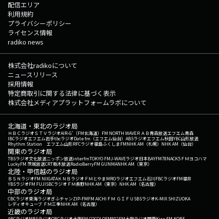
配信エリア
利用規約
プライバシーポリシー
ライセンス情報
radiko news
株式会社radikoについて
ニュースリリース
採用情報
特定商取引に関する法律に基づく表示
株式会社メディアプラットフォームラボについて
北海道・東北のラジオ局
ＨＢＣラジオ
ＳＴＶラジオ
AIR-G'（FM北海道）
FM NORTH WAVE
ＲＡＢ青森放送
エフエム青森
IBCラジオ
エフエム岩手
tbcラジオ
Date fm（エフエム仙台）
ABSラジオ
エフエム秋田
YBC山形放送
Rhythm Station エフエム山形
RFCラジオ福島
ふくしまFM
NHK AM（札幌）
NHK AM（仙台）
関東のラジオ局
TBSラジオ
文化放送
ニッポン放送
interfm
TOKYO FM
J-WAVE
ラジオ日本
BAYFM78
NACK5
ＦＭヨコハマ
LuckyFM 茨城放送
CRT栃木放送
RadioBerry
FM GUNMA
NHK AM（東京）
北陸・甲信越のラジオ局
ＢＳＮラジオ
FM NIIGATA
ＫＮＢラジオ
ＦＭとやま
MROラジオ
エフエム石川
FBCラジオ
FM福井
YBSラジオ
FM FUJI
SBCラジオ
ＦＭ長野
NHK AM（東京）
NHK AM（名古屋）
中部のラジオ局
CBCラジオ
東海ラジオ
ぎふチャン
ZIP-FM
FM AICHI
ＦＭ ＧＩＦＵ
SBSラジオ
K-MIX SHIZUOKA
レディオキューブ ＦＭ三重
NHK AM（名古屋）
近畿のラジオ局
ABCラジオ
MBSラジオ
OBCラジオ大阪
FM COCOLO
FM802
FM大阪
ラジオ関西
Kiss FM KOBE