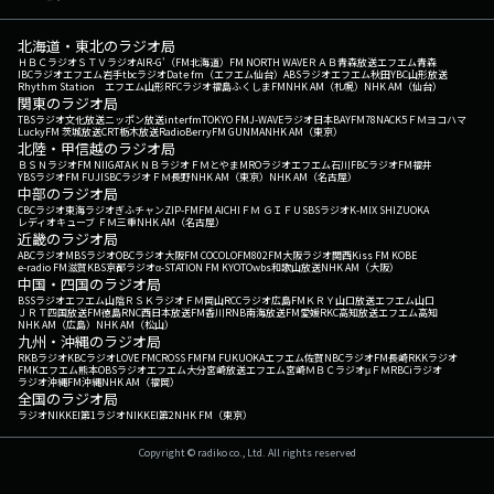
北海道・東北のラジオ局
ＨＢＣラジオ
ＳＴＶラジオ
AIR-G'（FM北海道）
FM NORTH WAVE
ＲＡＢ青森放送
エフエム青森
IBCラジオ
エフエム岩手
tbcラジオ
Date fm（エフエム仙台）
ABSラジオ
エフエム秋田
YBC山形放送
Rhythm Station エフエム山形
RFCラジオ福島
ふくしまFM
NHK AM（札幌）
NHK AM（仙台）
関東のラジオ局
TBSラジオ
文化放送
ニッポン放送
interfm
TOKYO FM
J-WAVE
ラジオ日本
BAYFM78
NACK5
ＦＭヨコハマ
LuckyFM 茨城放送
CRT栃木放送
RadioBerry
FM GUNMA
NHK AM（東京）
北陸・甲信越のラジオ局
ＢＳＮラジオ
FM NIIGATA
ＫＮＢラジオ
ＦＭとやま
MROラジオ
エフエム石川
FBCラジオ
FM福井
YBSラジオ
FM FUJI
SBCラジオ
ＦＭ長野
NHK AM（東京）
NHK AM（名古屋）
中部のラジオ局
CBCラジオ
東海ラジオ
ぎふチャン
ZIP-FM
FM AICHI
ＦＭ ＧＩＦＵ
SBSラジオ
K-MIX SHIZUOKA
レディオキューブ ＦＭ三重
NHK AM（名古屋）
近畿のラジオ局
ABCラジオ
MBSラジオ
OBCラジオ大阪
FM COCOLO
FM802
FM大阪
ラジオ関西
Kiss FM KOBE
e-radio FM滋賀
KBS京都ラジオ
α-STATION FM KYOTO
wbs和歌山放送
NHK AM（大阪）
中国・四国のラジオ局
BSSラジオ
エフエム山陰
ＲＳＫラジオ
ＦＭ岡山
RCCラジオ
広島FM
ＫＲＹ山口放送
エフエム山口
ＪＲＴ四国放送
FM徳島
RNC西日本放送
FM香川
RNB南海放送
FM愛媛
RKC高知放送
エフエム高知
NHK AM（広島）
NHK AM（松山）
九州・沖縄のラジオ局
RKBラジオ
KBCラジオ
LOVE FM
CROSS FM
FM FUKUOKA
エフエム佐賀
NBCラジオ
FM長崎
RKKラジオ
FMKエフエム熊本
OBSラジオ
エフエム大分
宮崎放送
エフエム宮崎
ＭＢＣラジオ
μＦＭ
RBCiラジオ
ラジオ沖縄
FM沖縄
NHK AM（福岡）
全国のラジオ局
ラジオNIKKEI第1
ラジオNIKKEI第2
NHK FM（東京）
Copyright © radiko co., Ltd. All rights reserved