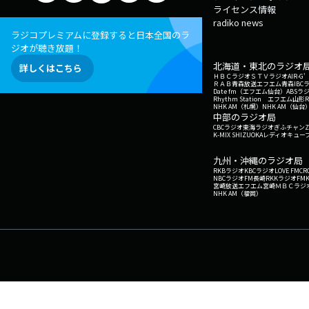
ライセンス情報
radiko news
ラジコプレミアムに登録すると日本全国のラ
ジオが聴き放題！
北海道・東北のラジオ
詳しくはこちら
ＨＢＣラジオ
ＳＴＶラジオ
AIR-
ＲＡＢ青森放送
エフエム青森
IBC
Date fm（エフエム仙台）
ABSラ
Rhythm Station エフエム山形
NHK AM（札幌）
NHK AM（仙台
中部のラジオ局
CBCラジオ
東海ラジオ
ぎふチャン
Z
K-MIX SHIZUOKA
レディオキューブ
九州・沖縄のラジオ局
RKBラジオ
KBCラジオ
LOVE FM
CR
NBCラジオ
FM長崎
RKKラジオ
FM
宮崎放送
エフエム宮崎
ＭＢＣラジ
NHK AM（福岡）