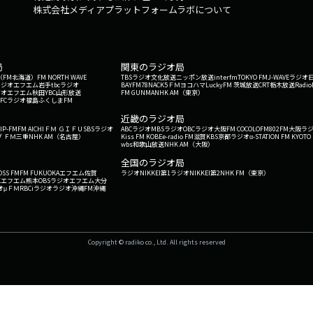
株式会社メディアプラットフォームラボについて
局
関東のラジオ局
G'（FM北海道）
FM NORTH WAVE
TBSラジオ
文化放送
ニッポン放送
interfm
TOKYO FM
J-WAVE
ラジオ
ラジオ
エフエム岩手
tbcラジオ
BAYFM78
NACK5
ＦＭヨコハマ
LuckyFM 茨城放送
CRT栃木放送
Radio
ジオ
エフエム秋田
YBC山形放送
FM GUNMA
NHK AM（東京）
RFCラジオ福島
ふくしまFM
）
近畿のラジオ局
IP-FM
FM AICHI
ＦＭ ＧＩＦＵ
SBSラジオ
ABCラジオ
MBSラジオ
OBCラジオ大阪
FM COCOLO
FM802
FM大阪
ラ
 ＦＭ三重
NHK AM（名古屋）
Kiss FM KOBE
e-radio FM滋賀
KBS京都ラジオ
α-STATION FM KYOTO
wbs和歌山放送
NHK AM（大阪）
全国のラジオ局
OSS FM
FM FUKUOKA
エフエム佐賀
ラジオNIKKEI第1
ラジオNIKKEI第2
NHK FM（東京）
Kエフエム熊本
OBSラジオ
エフエム大分
オ
μＦＭ
RBCiラジオ
ラジオ沖縄
FM沖縄
Copyright © radiko co., Ltd. All rights reserved