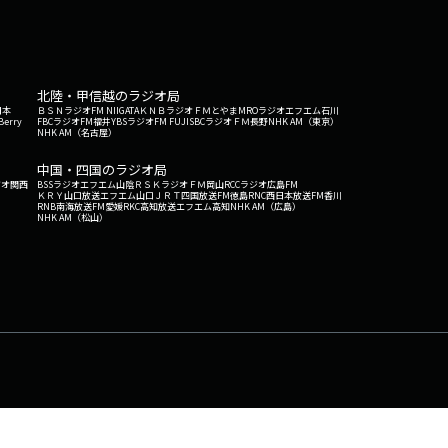
北陸・甲信越のラジオ局
日本
ＢＳＮラジオ
FM NIIGATA
ＫＮＢラジオ
ＦＭとやま
MROラジオ
エフエム石川
Berry
FBCラジオ
FM福井
YBSラジオ
FM FUJI
SBCラジオ
ＦＭ長野
NHK AM（東京）
NHK AM（名古屋）
中国・四国のラジオ局
ジオ関西
BSSラジオ
エフエム山陰
ＲＳＫラジオ
ＦＭ岡山
RCCラジオ
広島FM
ＫＲＹ山口放送
エフエム山口
ＪＲＴ四国放送
FM徳島
RNC西日本放送
FM香川
RNB南海放送
FM愛媛
RKC高知放送
エフエム高知
NHK AM（広島）
NHK AM（松山）