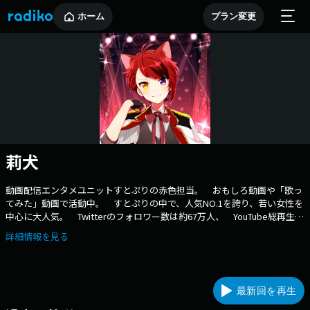
ホーム
プラン変更
莉犬
動画配信エンタメユニットすとぷりの赤色担当。 おもしろ動画や「歌っ
てみた」動画で活動中。 すとぷりの中で、人気NO.1を誇り、若い女性を
中心に大人気。 Twitterのフォロワー数は約67万人、 YouTube総再生回
数は1億6千万回を超えている。
詳細情報を見る
最新回を再生