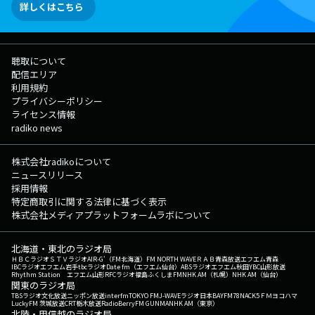
詳しくはこちら
聴取について
配信エリア
利用規約
プライバシーポリシー
ライセンス情報
radiko news
株式会社radikoについて
ニュースリリース
採用情報
特定商取引に関する法律に基づく表示
株式会社メディアプラットフォームラボについて
北海道・東北のラジオ局
ＨＢＣラジオ
ＳＴＶラジオ
AIR-G'（FM北海道）
FM NORTH WAVE
ＲＡＢ青森放送
エフエム青森
IBCラジオ
エフエム岩手
tbcラジオ
Date fm（エフエム仙台）
ABSラジオ
エフエム秋田
YBC山形放送
Rhythm Station エフエム山形
RFCラジオ福島
ふくしまFM
NHK AM（札幌）
NHK AM（仙台）
関東のラジオ局
TBSラジオ
文化放送
ニッポン放送
interfm
TOKYO FM
J-WAVE
ラジオ日本
BAYFM78
NACK5
ＦＭヨコハマ
LuckyFM 茨城放送
CRT栃木放送
RadioBerry
FM GUNMA
NHK AM（東京）
北陸・甲信越のラジオ局