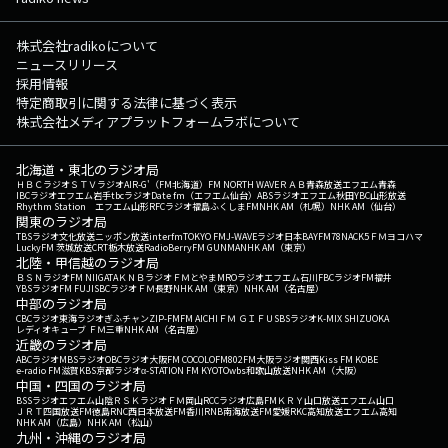
株式会社radikoについて
ニュースリリース
採用情報
特定商取引に関する法律に基づく表示
株式会社メディアプラットフォームラボについて
北海道・東北のラジオ局
ＨＢＣラジオ
ＳＴＶラジオ
AIR-G'（FM北海道）
FM NORTH WAVE
ＲＡＢ青森放送
エフエム青森
IBCラジオ
エフエム岩手
tbcラジオ
Date fm（エフエム仙台）
ABSラジオ
エフエム秋田
YBC山形放送
Rhythm Station エフエム山形
RFCラジオ福島
ふくしまFM
NHK AM（札幌）
NHK AM（仙台）
関東のラジオ局
TBSラジオ
文化放送
ニッポン放送
interfm
TOKYO FM
J-WAVE
ラジオ日本
BAYFM78
NACK5
ＦＭヨコハマ
LuckyFM 茨城放送
CRT栃木放送
RadioBerry
FM GUNMA
NHK AM（東京）
北陸・甲信越のラジオ局
ＢＳＮラジオ
FM NIIGATA
ＫＮＢラジオ
ＦＭとやま
MROラジオ
エフエム石川
FBCラジオ
FM福井
YBSラジオ
FM FUJI
SBCラジオ
ＦＭ長野
NHK AM（東京）
NHK AM（名古屋）
中部のラジオ局
CBCラジオ
東海ラジオ
ぎふチャン
ZIP-FM
FM AICHI
ＦＭ ＧＩＦＵ
SBSラジオ
K-MIX SHIZUOKA
レディオキューブ ＦＭ三重
NHK AM（名古屋）
近畿のラジオ局
ABCラジオ
MBSラジオ
OBCラジオ大阪
FM COCOLO
FM802
FM大阪
ラジオ関西
Kiss FM KOBE
e-radio FM滋賀
KBS京都ラジオ
α-STATION FM KYOTO
wbs和歌山放送
NHK AM（大阪）
中国・四国のラジオ局
BSSラジオ
エフエム山陰
ＲＳＫラジオ
ＦＭ岡山
RCCラジオ
広島FM
ＫＲＹ山口放送
エフエム山口
ＪＲＴ四国放送
FM徳島
RNC西日本放送
FM香川
RNB南海放送
FM愛媛
RKC高知放送
エフエム高知
NHK AM（広島）
NHK AM（松山）
九州・沖縄のラジオ局