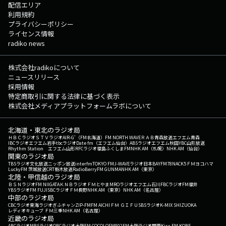
配信エリア
利用規約
プライバシーポリシー
ライセンス情報
radiko news
株式会社radikoについて
ニュースリリース
採用情報
特定商取引に関する法律に基づく表示
株式会社メディアプラットフォームラボについて
北海道・東北のラジオ局
ＨＢＣラジオ
ＳＴＶラジオ
AIR-G'（FM北海道）
FM NORTH WAVE
ＲＡＢ青森放送
エフエム青森
IBCラジオ
エフエム岩手
tbcラジオ
Date fm（エフエム仙台）
ABSラジオ
エフエム秋田
YBC山形放送
Rhythm Station エフエム山形
RFCラジオ福島
ふくしまFM
NHK AM（札幌）
NHK AM（仙台）
関東のラジオ局
TBSラジオ
文化放送
ニッポン放送
interfm
TOKYO FM
J-WAVE
ラジオ日本
BAYFM78
NACK5
ＦＭヨコハマ
LuckyFM 茨城放送
CRT栃木放送
RadioBerry
FM GUNMA
NHK AM（東京）
北陸・甲信越のラジオ局
ＢＳＮラジオ
FM NIIGATA
ＫＮＢラジオ
ＦＭとやま
MROラジオ
エフエム石川
FBCラジオ
FM福井
YBSラジオ
FM FUJI
SBCラジオ
ＦＭ長野
NHK AM（東京）
NHK AM（名古屋）
中部のラジオ局
CBCラジオ
東海ラジオ
ぎふチャン
ZIP-FM
FM AICHI
ＦＭ ＧＩＦＵ
SBSラジオ
K-MIX SHIZUOKA
レディオキューブ ＦＭ三重
NHK AM（名古屋）
近畿のラジオ局
ABCラジオ
MBSラジオ
OBCラジオ大阪
FM COCOLO
FM802
FM大阪
ラジオ関西
Kiss FM KOBE