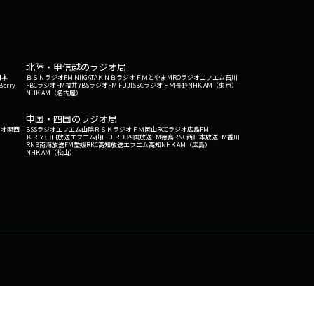
北陸・甲信越のラジオ局
日本
ＢＳＮラジオ
FM NIIGATA
ＫＮＢラジオ
ＦＭとやま
MROラジオ
エフエム石川
Berry
FBCラジオ
FM福井
YBSラジオ
FM FUJI
SBCラジオ
ＦＭ長野
NHK AM（東京）
NHK AM（名古屋）
中国・四国のラジオ局
ジオ関西
BSSラジオ
エフエム山陰
ＲＳＫラジオ
ＦＭ岡山
RCCラジオ
広島FM
ＫＲＹ山口放送
エフエム山口
ＪＲＴ四国放送
FM徳島
RNC西日本放送
FM香川
RNB南海放送
FM愛媛
RKC高知放送
エフエム高知
NHK AM（広島）
NHK AM（松山）