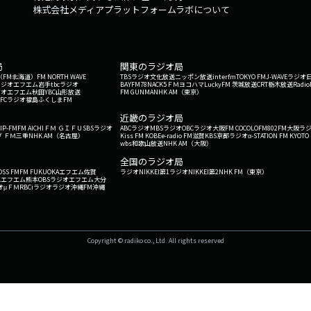
株式会社メディアプラットフォームラボについて
局
関東のラジオ局
G'（FM北海道）
FM NORTH WAVE
TBSラジオ
文化放送
ニッポン放送
interfm
TOKYO FM
J-WAVE
ラジオ
ラジオ
エフエム岩手
tbcラジオ
BAYFM78
NACK5
ＦＭヨコハマ
LuckyFM 茨城放送
CRT栃木放送
Radio
ジオ
エフエム秋田
YBC山形放送
FM GUNMA
NHK AM（東京）
RFCラジオ福島
ふくしまFM
）
近畿のラジオ局
IP-FM
FM AICHI
ＦＭ ＧＩＦＵ
SBSラジオ
ABCラジオ
MBSラジオ
OBCラジオ大阪
FM COCOLO
FM802
FM大阪
ラ
 ＦＭ三重
NHK AM（名古屋）
Kiss FM KOBE
e-radio FM滋賀
KBS京都ラジオ
α-STATION FM KYOTO
wbs和歌山放送
NHK AM（大阪）
全国のラジオ局
OSS FM
FM FUKUOKA
エフエム佐賀
ラジオNIKKEI第1
ラジオNIKKEI第2
NHK FM（東京）
Kエフエム熊本
OBSラジオ
エフエム大分
オ
μＦＭ
RBCiラジオ
ラジオ沖縄
FM沖縄
Copyright © radiko co., Ltd. All rights reserved