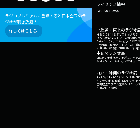
ライセンス情報
radiko news
ラジコプレミアムに登録すると日本全国のラ
ジオが聴き放題！
北海道・東北のラジオ
詳しくはこちら
ＨＢＣラジオ
ＳＴＶラジオ
AIR-
ＲＡＢ青森放送
エフエム青森
IBC
Date fm（エフエム仙台）
ABSラ
Rhythm Station エフエム山形
NHK AM（札幌）
NHK AM（仙台
中部のラジオ局
CBCラジオ
東海ラジオ
ぎふチャン
Z
K-MIX SHIZUOKA
レディオキューブ
九州・沖縄のラジオ局
RKBラジオ
KBCラジオ
LOVE FM
CR
NBCラジオ
FM長崎
RKKラジオ
FM
宮崎放送
エフエム宮崎
ＭＢＣラジ
NHK AM（福岡）