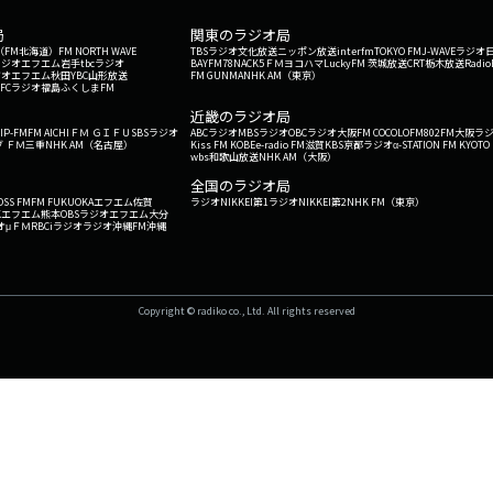
局
関東のラジオ局
G'（FM北海道）
FM NORTH WAVE
TBSラジオ
文化放送
ニッポン放送
interfm
TOKYO FM
J-WAVE
ラジオ
ラジオ
エフエム岩手
tbcラジオ
BAYFM78
NACK5
ＦＭヨコハマ
LuckyFM 茨城放送
CRT栃木放送
Radio
ジオ
エフエム秋田
YBC山形放送
FM GUNMA
NHK AM（東京）
RFCラジオ福島
ふくしまFM
）
近畿のラジオ局
IP-FM
FM AICHI
ＦＭ ＧＩＦＵ
SBSラジオ
ABCラジオ
MBSラジオ
OBCラジオ大阪
FM COCOLO
FM802
FM大阪
ラ
 ＦＭ三重
NHK AM（名古屋）
Kiss FM KOBE
e-radio FM滋賀
KBS京都ラジオ
α-STATION FM KYOTO
wbs和歌山放送
NHK AM（大阪）
全国のラジオ局
OSS FM
FM FUKUOKA
エフエム佐賀
ラジオNIKKEI第1
ラジオNIKKEI第2
NHK FM（東京）
Kエフエム熊本
OBSラジオ
エフエム大分
オ
μＦＭ
RBCiラジオ
ラジオ沖縄
FM沖縄
Copyright © radiko co., Ltd. All rights reserved