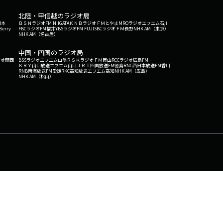
北陸・甲信越のラジオ局
日本
ＢＳＮラジオ
FM NIIGATA
ＫＮＢラジオ
ＦＭとやま
MROラジオ
エフエム石川
Berry
FBCラジオ
FM福井
YBSラジオ
FM FUJI
SBCラジオ
ＦＭ長野
NHK AM（東京）
NHK AM（名古屋）
中国・四国のラジオ局
ジオ関西
BSSラジオ
エフエム山陰
ＲＳＫラジオ
ＦＭ岡山
RCCラジオ
広島FM
ＫＲＹ山口放送
エフエム山口
ＪＲＴ四国放送
FM徳島
RNC西日本放送
FM香川
RNB南海放送
FM愛媛
RKC高知放送
エフエム高知
NHK AM（広島）
NHK AM（松山）