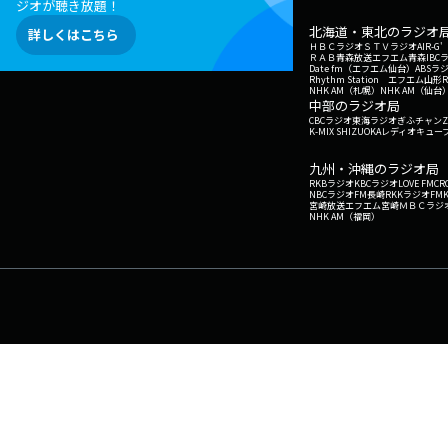
ジオが聴き放題！
北海道・東北のラジオ
詳しくはこちら
ＨＢＣラジオ
ＳＴＶラジオ
AIR-
ＲＡＢ青森放送
エフエム青森
IBC
Date fm（エフエム仙台）
ABSラ
Rhythm Station エフエム山形
NHK AM（札幌）
NHK AM（仙台
中部のラジオ局
CBCラジオ
東海ラジオ
ぎふチャン
Z
K-MIX SHIZUOKA
レディオキューブ
九州・沖縄のラジオ局
RKBラジオ
KBCラジオ
LOVE FM
CR
NBCラジオ
FM長崎
RKKラジオ
FM
宮崎放送
エフエム宮崎
ＭＢＣラジ
NHK AM（福岡）