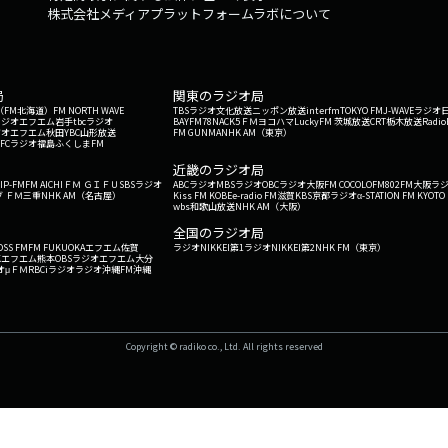
株式会社メディアプラットフォームラボについて
局
関東のラジオ局
G'（FM北海道）
FM NORTH WAVE
TBSラジオ
文化放送
ニッポン放送
interfm
TOKYO FM
J-WAVE
ラジオ
ラジオ
エフエム岩手
tbcラジオ
BAYFM78
NACK5
ＦＭヨコハマ
LuckyFM 茨城放送
CRT栃木放送
Radio
ジオ
エフエム秋田
YBC山形放送
FM GUNMA
NHK AM（東京）
RFCラジオ福島
ふくしまFM
）
近畿のラジオ局
IP-FM
FM AICHI
ＦＭ ＧＩＦＵ
SBSラジオ
ABCラジオ
MBSラジオ
OBCラジオ大阪
FM COCOLO
FM802
FM大阪
ラ
 ＦＭ三重
NHK AM（名古屋）
Kiss FM KOBE
e-radio FM滋賀
KBS京都ラジオ
α-STATION FM KYOTO
wbs和歌山放送
NHK AM（大阪）
全国のラジオ局
OSS FM
FM FUKUOKA
エフエム佐賀
ラジオNIKKEI第1
ラジオNIKKEI第2
NHK FM（東京）
Kエフエム熊本
OBSラジオ
エフエム大分
オ
μＦＭ
RBCiラジオ
ラジオ沖縄
FM沖縄
Copyright © radiko co., Ltd. All rights reserved