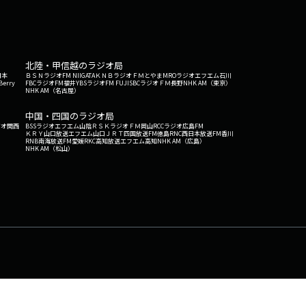
北陸・甲信越のラジオ局
日本
ＢＳＮラジオ
FM NIIGATA
ＫＮＢラジオ
ＦＭとやま
MROラジオ
エフエム石川
Berry
FBCラジオ
FM福井
YBSラジオ
FM FUJI
SBCラジオ
ＦＭ長野
NHK AM（東京）
NHK AM（名古屋）
中国・四国のラジオ局
ジオ関西
BSSラジオ
エフエム山陰
ＲＳＫラジオ
ＦＭ岡山
RCCラジオ
広島FM
ＫＲＹ山口放送
エフエム山口
ＪＲＴ四国放送
FM徳島
RNC西日本放送
FM香川
RNB南海放送
FM愛媛
RKC高知放送
エフエム高知
NHK AM（広島）
NHK AM（松山）