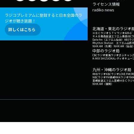
ライセンス情報
radiko news
ラジコプレミアムに登録すると日本全国のラ
ジオが聴き放題！
北海道・東北のラジオ
詳しくはこちら
ＨＢＣラジオ
ＳＴＶラジオ
AIR-
ＲＡＢ青森放送
エフエム青森
IBC
Date fm（エフエム仙台）
ABSラ
Rhythm Station エフエム山形
NHK AM（札幌）
NHK AM（仙台
中部のラジオ局
CBCラジオ
東海ラジオ
ぎふチャン
Z
K-MIX SHIZUOKA
レディオキューブ
九州・沖縄のラジオ局
RKBラジオ
KBCラジオ
LOVE FM
CR
NBCラジオ
FM長崎
RKKラジオ
FM
宮崎放送
エフエム宮崎
ＭＢＣラジ
NHK AM（福岡）