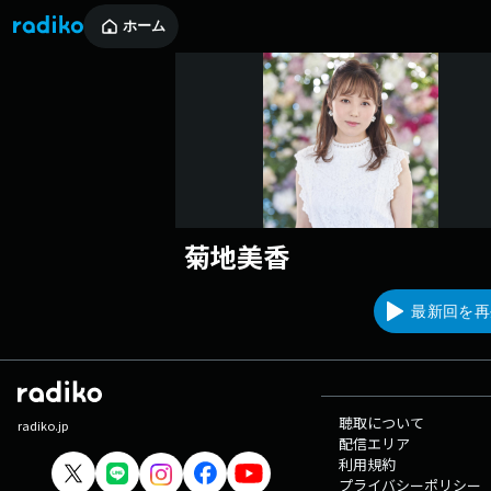
ホーム
菊地美香
最新回を再
聴取について
radiko.jp
配信エリア
利用規約
プライバシーポリシー