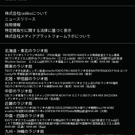
株式会社radikoについて
ニュースリリース
採用情報
特定商取引に関する法律に基づく表示
株式会社メディアプラットフォームラボについて
北海道・東北のラジオ局
ＨＢＣラジオ
ＳＴＶラジオ
AIR-G'（FM北海道）
FM NORTH WAVE
ＲＡＢ青森放送
エフエム青森
IBCラジオ
エフエム岩手
tbcラジオ
Date fm（エフエム仙台）
ABSラジオ
エフエム秋田
YBC山形放送
Rhythm Station エフエム山形
RFCラジオ福島
ふくしまFM
NHK AM（札幌）
NHK AM（仙台）
関東のラジオ局
TBSラジオ
文化放送
ニッポン放送
interfm
TOKYO FM
J-WAVE
ラジオ日本
BAYFM78
NACK5
ＦＭヨコハマ
LuckyFM 茨城放送
CRT栃木放送
RadioBerry
FM GUNMA
NHK AM（東京）
北陸・甲信越のラジオ局
ＢＳＮラジオ
FM NIIGATA
ＫＮＢラジオ
ＦＭとやま
MROラジオ
エフエム石川
FBCラジオ
FM福井
YBSラジオ
FM FUJI
SBCラジオ
ＦＭ長野
NHK AM（東京）
NHK AM（名古屋）
中部のラジオ局
CBCラジオ
東海ラジオ
ぎふチャン
ZIP-FM
FM AICHI
ＦＭ ＧＩＦＵ
SBSラジオ
K-MIX SHIZUOKA
レディオキューブ ＦＭ三重
NHK AM（名古屋）
近畿のラジオ局
ABCラジオ
MBSラジオ
OBCラジオ大阪
FM COCOLO
FM802
FM大阪
ラジオ関西
Kiss FM KOBE
e-radio FM滋賀
KBS京都ラジオ
α-STATION FM KYOTO
wbs和歌山放送
NHK AM（大阪）
中国・四国のラジオ局
BSSラジオ
エフエム山陰
ＲＳＫラジオ
ＦＭ岡山
RCCラジオ
広島FM
ＫＲＹ山口放送
エフエム山口
ＪＲＴ四国放送
FM徳島
RNC西日本放送
FM香川
RNB南海放送
FM愛媛
RKC高知放送
エフエム高知
NHK AM（広島）
NHK AM（松山）
九州・沖縄のラジオ局