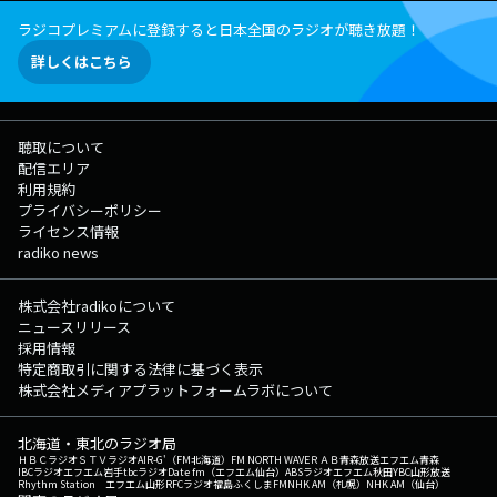
ラジコプレミアムに登録すると日本全国のラジオが聴き放題！
詳しくはこちら
聴取について
配信エリア
利用規約
プライバシーポリシー
ライセンス情報
radiko news
株式会社radikoについて
ニュースリリース
採用情報
特定商取引に関する法律に基づく表示
株式会社メディアプラットフォームラボについて
北海道・東北のラジオ局
ＨＢＣラジオ
ＳＴＶラジオ
AIR-G'（FM北海道）
FM NORTH WAVE
ＲＡＢ青森放送
エフエム青森
IBCラジオ
エフエム岩手
tbcラジオ
Date fm（エフエム仙台）
ABSラジオ
エフエム秋田
YBC山形放送
Rhythm Station エフエム山形
RFCラジオ福島
ふくしまFM
NHK AM（札幌）
NHK AM（仙台）