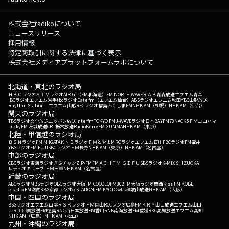
株式会社radikoについて
ニュースリリース
採用情報
特定商取引に関する法律に基づく表示
株式会社メディアプラットフォームラボについて
北海道・東北のラジオ局
ＨＢＣラジオ
ＳＴＶラジオ
AIR-G'（FM北海道）
FM NORTH WAVE
ＲＡＢ青森放送
エフエム青森
IBCラジオ
エフエム岩手
tbcラジオ
Date fm（エフエム仙台）
ABSラジオ
エフエム秋田
YBC山形放送
Rhythm Station エフエム山形
RFCラジオ福島
ふくしまFM
NHK AM（札幌）
NHK AM（仙台）
関東のラジオ局
TBSラジオ
文化放送
ニッポン放送
interfm
TOKYO FM
J-WAVE
ラジオ日本
BAYFM78
NACK5
ＦＭヨコハマ
LuckyFM 茨城放送
CRT栃木放送
RadioBerry
FM GUNMA
NHK AM（東京）
北陸・甲信越のラジオ局
ＢＳＮラジオ
FM NIIGATA
ＫＮＢラジオ
ＦＭとやま
MROラジオ
エフエム石川
FBCラジオ
FM福井
YBSラジオ
FM FUJI
SBCラジオ
ＦＭ長野
NHK AM（東京）
NHK AM（名古屋）
中部のラジオ局
CBCラジオ
東海ラジオ
ぎふチャン
ZIP-FM
FM AICHI
ＦＭ ＧＩＦＵ
SBSラジオ
K-MIX SHIZUOKA
レディオキューブ ＦＭ三重
NHK AM（名古屋）
近畿のラジオ局
ABCラジオ
MBSラジオ
OBCラジオ大阪
FM COCOLO
FM802
FM大阪
ラジオ関西
Kiss FM KOBE
e-radio FM滋賀
KBS京都ラジオ
α-STATION FM KYOTO
wbs和歌山放送
NHK AM（大阪）
中国・四国のラジオ局
BSSラジオ
エフエム山陰
ＲＳＫラジオ
ＦＭ岡山
RCCラジオ
広島FM
ＫＲＹ山口放送
エフエム山口
ＪＲＴ四国放送
FM徳島
RNC西日本放送
FM香川
RNB南海放送
FM愛媛
RKC高知放送
エフエム高知
NHK AM（広島）
NHK AM（松山）
九州・沖縄のラジオ局