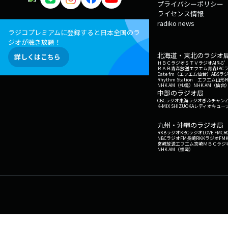
プライバシーポリシー
ライセンス情報
radiko news
ラジコプレミアムに登録すると日本全国のラ
ジオが聴き放題！
北海道・東北のラジオ
詳しくはこちら
ＨＢＣラジオ
ＳＴＶラジオ
AIR-
ＲＡＢ青森放送
エフエム青森
IBC
Date fm（エフエム仙台）
ABSラ
Rhythm Station エフエム山形
NHK AM（札幌）
NHK AM（仙台
中部のラジオ局
CBCラジオ
東海ラジオ
ぎふチャン
Z
K-MIX SHIZUOKA
レディオキューブ
九州・沖縄のラジオ局
RKBラジオ
KBCラジオ
LOVE FM
CR
NBCラジオ
FM長崎
RKKラジオ
FM
宮崎放送
エフエム宮崎
ＭＢＣラジ
NHK AM（福岡）