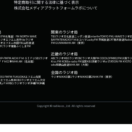
特定商取引に関する法律に基づく表示
株式会社メディアプラットフォームラボについて
局
関東のラジオ局
G'（FM北海道）
FM NORTH WAVE
TBSラジオ
文化放送
ニッポン放送
interfm
TOKYO FM
J-WAVE
ラジオ
ラジオ
エフエム岩手
tbcラジオ
BAYFM78
NACK5
ＦＭヨコハマ
LuckyFM 茨城放送
CRT栃木放送
Radio
ジオ
エフエム秋田
YBC山形放送
FM GUNMA
NHK AM（東京）
RFCラジオ福島
ふくしまFM
）
近畿のラジオ局
IP-FM
FM AICHI
ＦＭ ＧＩＦＵ
SBSラジオ
ABCラジオ
MBSラジオ
OBCラジオ大阪
FM COCOLO
FM802
FM大阪
ラ
 ＦＭ三重
NHK AM（名古屋）
Kiss FM KOBE
e-radio FM滋賀
KBS京都ラジオ
α-STATION FM KYOTO
wbs和歌山放送
NHK AM（大阪）
全国のラジオ局
OSS FM
FM FUKUOKA
エフエム佐賀
ラジオNIKKEI第1
ラジオNIKKEI第2
NHK FM（東京）
Kエフエム熊本
OBSラジオ
エフエム大分
オ
μＦＭ
RBCiラジオ
ラジオ沖縄
FM沖縄
Copyright © radiko co., Ltd. All rights reserved