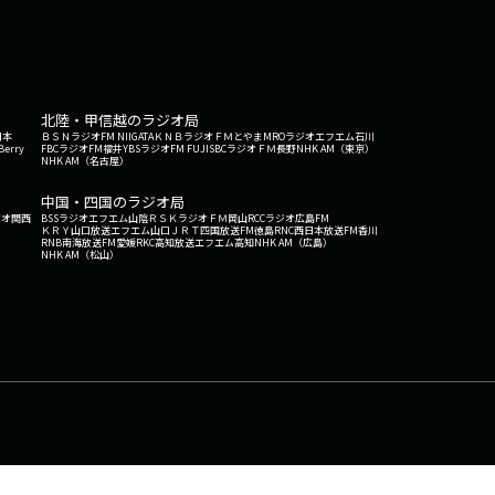
北陸・甲信越のラジオ局
日本
ＢＳＮラジオ
FM NIIGATA
ＫＮＢラジオ
ＦＭとやま
MROラジオ
エフエム石川
Berry
FBCラジオ
FM福井
YBSラジオ
FM FUJI
SBCラジオ
ＦＭ長野
NHK AM（東京）
NHK AM（名古屋）
中国・四国のラジオ局
ジオ関西
BSSラジオ
エフエム山陰
ＲＳＫラジオ
ＦＭ岡山
RCCラジオ
広島FM
ＫＲＹ山口放送
エフエム山口
ＪＲＴ四国放送
FM徳島
RNC西日本放送
FM香川
RNB南海放送
FM愛媛
RKC高知放送
エフエム高知
NHK AM（広島）
NHK AM（松山）