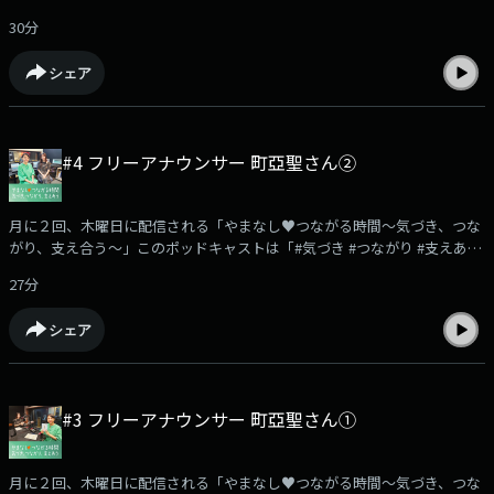
「つながり」「支えあう」 をキーワードに、「ケアラー」「介護」「ひき
からのメッセージを募集中です。実体験や励まされた言葉、心の叫び、番
30分
こもり」、そして「困難を抱える女性」など、さまざまなテーマを通し
組を聴いて感じたことなど…どんな内容でも大歓迎です。あなたの声を、
て、聴いてくださるあなたにとって“心地よい居場所”を育んでいくプログ
ぜひお寄せください。【やまなし♥つながる時間メッセージフォームはこ
シェア
ラムです。第5回のゲストは、Gacharic Spinのメンバーであり、ソロプロ
ちら↓】
ジェクト ailly として第1弾シングル『Radiory』を配信された、アンジェ
https://form.audee.jp/yamanashiyc/message=======================
リーナ1/3さんと、小学生の頃からお母様の介護や家事を担ってきた“元ヤ
(提供:山梨県) (MC：浜崎美保)
ングケアラー”、株式会社SanaSana 代表取締役の沖村フォンデビラ有希子
#4 フリーアナウンサー 町亞聖さん②
さんと共に、ヤングケアラーの実情や、支える社会のあり方について、考
えていきます。
==================================================番組では、み
月に２回、木曜日に配信される「やまなし♥つながる時間～気づき、つな
なさんからのメッセージを募集中です。実体験や励まされた言葉、心の叫
がり、支え合う～」このポッドキャストは「#気づき #つながり #支えあ
び、番組を聴いて感じたことなど…どんな内容でも大歓迎です。あなたの
う」をキーワードに、「#ケアラー」「#介護」「#ひきこもり」、そして
声を、ぜひお寄せください。【やまなし♥つながる時間メッセージフォー
27分
「困難を抱える女性」など、聴いてくださるあなたにとって「心地よい居
ムはこちら↓】
場所」を育むプログラムです。4回目のゲストは、前回に引き続き、元日
https://form.audee.jp/yamanashiyc/message=======================
シェア
本テレビアナウンサーの #町亞聖さん。町さんは、学生時代から15年間、
(提供:山梨県) (MC：浜崎美保）
車いすで生活する、お母さまの介護と家事を続けていた、元ヤングケアラ
ーで、アナウンサーとして活躍されていた間も、ずっとケアラーをされて
いらっしゃいました。現在はフリーアナウンサーとして、当時の経験や視
#3 フリーアナウンサー 町亞聖さん①
点を、メディアや講演などで発信されています。今回は、「ビジネスケア
ラーの問題」に焦点を当て、町亞星さんの経験も踏まえながらお話を伺っ
ていきます。当事者の方だからこそ話せる、大変貴重なお話です。どう
月に２回、木曜日に配信される「やまなし♥つながる時間～気づき、つな
ぞ、お聴きください。※番組では、みなさんからのメッセージをお待ちし