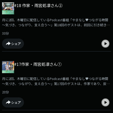
===================================番組では、みなさんからのメッ
#18 作家・雨宮処凛さん②
セージを募集中です。実体験や励まされた言葉、心の叫び、番組を聴いて
感じたことなど…どんな内容でも大歓迎です。あなたの声を、ぜひお寄せ
ください。【やまなし♥つながる時間】メッセージは…こちらから！
月に2回、木曜日に配信しているPodcast番組「やまなし♥つながる時間
===================================(提供:山梨県) (MC：浜崎美保)
～気づき、つながり、支え合う～」第18回のゲストは、前回に引き続き、
作家であり、反貧困ネットワークの世話人を務める、雨宮処凛さんをお迎
33分
えします。雨宮さんは、長年にわたり貧困問題に向き合いながら、支援の
現場で聞こえてくるさまざまな声を丁寧に拾い上げ、数多くの著書を通し
シェア
て、貧困の現実を社会に伝え続けていらっしゃいます。今回も、雨宮処凛
さんとともに 「女性の貧困」 をテーマにお話を伺います。雨宮さんの著
書『25年、フリーランスで食べてます』をもとに、不安定な働き方の中で
どのように自分を守り、生き抜いてきたのか、その経験や知恵についてお
#17作家・雨宮処凛さん①
聞きします。また、全国でケアに携わる方々の取り組みをご紹介する「つ
ながる声のポスト」 のコーナーでは、認定NPO法人自立生活サポートセ
ンター「もやい」の理事長であり、内閣府孤独・孤立対策推進室の孤独・
月に2回、木曜日に配信しているPodcast番組「やまなし♥つながる時間
孤立対策推進参与も務める大西連さん にご出演いただき、「貧困」の現状
～気づき、つながり、支え合う～」第17回のゲストは、作家であり、反貧
や支援のあり方について詳しく伺います。
困ネットワーク世話人の雨宮処凛さんをお迎えします。雨宮さんは、貧困
===================================番組では、みなさんからのメッ
23分
問題に長年寄り添いながら、現場の声を丁寧に拾い上げ、数多くの著書を
セージを募集中です。実体験や励まされた言葉、心の叫び、番組を聴いて
通じて、貧困の現実を読み手にわかりやすく伝え続けていらっしゃいま
感じたことなど…どんな内容でも大歓迎です。あなたの声を、ぜひお寄せ
シェア
す。今回は、そんな雨宮処凛さんに、「女性の貧困」をテーマにお話を伺
ください。【やまなし♥つながる時間】メッセージは…こちらから！
っていきます。===================================番組では、みな
===================================(提供:山梨県) (MC：浜崎美保)