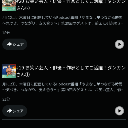
#20 お笑い芸人・俳優・作家としてご活躍！ダンカン
ジでご確認ください。===================================番組で
さん②
は、みなさんからのメッセージを募集中です。実体験や励まされた言葉、
心の叫び、番組を聴いて感じたことなど…どんな内容でも大歓迎です。あ
月に2回、木曜日に配信しているPodcast番組「やまなし♥つながる時間
なたの声を、ぜひお寄せください。【やまなし♥つながる時間】メッセー
～気づき、つながり、支え合う～」第20回のゲストは、前回に引き続き、
ジは…こちらから！===================================(提供:山梨
お笑い芸人、俳優、作家として活躍されている、ダンカンさんをお迎えし
県) (MC：浜崎美保)
18分
ます。ダンカンさんは、介護の現場を取材し、2012年に介護をテーマにし
た小説『パブロフの人』を刊行されました。さらに、鈴木おさむさんとの
シェア
共著『でも大丈夫 それでも僕らは生きていく』も出版されています。前回
は、小説『パブロフの人』に込めた思いや、介護についてのお話を伺いま
した。今回は、ダンカンさんご自身がこれまで歩んできた人生を振り返り
ながら、人生の転機や人とのつながり、そして支え合うことについて、お
#19 お笑い芸人・俳優・作家としてご活躍！ダンカン
話を伺っていきます。また、番組に寄せられたリスナーの皆さんからのメ
さん①
ッセージもご紹介します。===================================番組
では、みなさんからのメッセージを募集中です。実体験や励まされた言
月に2回、木曜日に配信しているPodcast番組「やまなし♥つながる時間
葉、心の叫び、番組を聴いて感じたことなど…どんな内容でも大歓迎で
～気づき、つながり、支え合う～」第19回のゲストは、お笑い芸人、俳
す。あなたの声を、ぜひお寄せください。「やまなし♥つながる時間」の
優、作家として活躍されている、ダンカンさんをお迎えします。ダンカン
メッセージフォームは…【こちらをクリック！】
21分
さんは、介護の現場を取材し、2012年に介護をテーマにした小説『パブロ
===================================(提供:山梨県) (MC：浜崎美保)
フの人』を刊行されました。さらに、鈴木おさむさんとの共著『でも大丈
シェア
夫 それでも僕らは生きていく』も出版されています。今回は、ダンカンさ
んが介護に関心を持ったきっかけや、実際の介護現場を取材する中で感じ
たこと、そして作品に込めた思いについて、お話を伺っていきます。