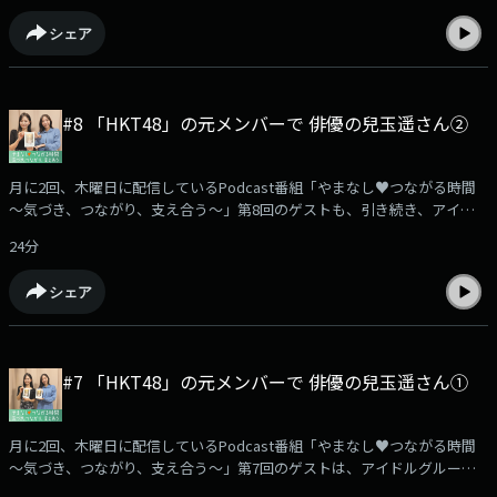
ぞれです。家から出られない人もいれば、人と関わらない形であれば外に
シェア
出られる人もいます。心の不調が関係していることもあり、回復への道の
りもまた、一人ひとり異なります。今回は、著書「ヒキコモリ漂流記」を
通して、山田ルイ53世さんが、当時どのような思いで日々を過ごしていた
のか…ひきこもりに至った背景や、その時間が人生や考え方にどんな影響
#8 「HKT48」の元メンバーで 俳優の兒玉遥さん②
をもたらしたのか…など、じっくりとお話を伺います。さらに、「一般社
団法人ひきこもりUX会議」の代表理事、林恭子さんにもご登場いただき、
日々の活動を通して見えてきた「ひきこもり」の現状や、これから社会に
月に2回、木曜日に配信しているPodcast番組「やまなし♥つながる時間
求められる支援のあり方についてお話を伺います。
～気づき、つながり、支え合う～」第8回のゲストも、引き続き、アイド
===================================番組では、みなさんからのメッ
ルグループ 「HKT48」 の元メンバーで、現在は、俳優として活躍されて
セージを募集中です。実体験や励まされた言葉、心の叫び、番組を聴いて
24分
いる、兒玉遥さんをお迎えします。兒玉さんは、今年、うつ病と闘った
感じたことなど…どんな内容でも大歓迎です。あなたの声を、ぜひお寄せ
日々を綴った著書『１割の不死蝶 うつを卒業した元アイドルの730日』
ください。【やまなし♥つながる時間メッセージフォームはこちら↓】
シェア
（KADOKAWA）を刊行されました。前回に引き続き、兒玉さんに、ご自
https://form.audee.jp/yamanashiyc/message=======================
身の経験を通じて築かれた、不安との向き合い方や思考の工夫について伺
(提供:山梨県) (MC：浜崎美保)
っていきます。また、昨年４月より施行された『孤独・孤立対策推進法』
について、内閣府の「孤独・孤立の実態把握に関する研究会」の構成員
#7 「HKT48」の元メンバーで 俳優の兒玉遥さん①
で、NPO法人「あなたのいばしょ」の理事長、根岸督和さんに『孤独・孤
立対策推進法』は、どのような法律なのか？、また、この法律ができたこ
とで、「孤独や孤立」を感じている人達は、生きやすくなるものなのか？
月に2回、木曜日に配信しているPodcast番組「やまなし♥つながる時間
など、お話を伺います。===================================番組で
～気づき、つながり、支え合う～」第7回のゲストは、アイドルグループ
は、みなさんからのメッセージを募集中です。実体験や励まされた言葉、
「HKT48」 の元メンバーで、現在は、俳優として活躍されている、兒玉遥