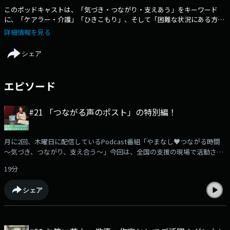
このポッドキャストは、「気づき・つながり・支えあう」をキーワード
に、「ケアラー・介護」「ひきこもり」、そして「困難な状況にある方」
など、聴いてくださるあなたにとって「心地よい居場所」を育むプログラ
詳細情報を見る
ムです。月に2回、木曜日の午前中に更新されます。メッセージはこちら
からお寄せください。https://form.audee.jp/yamanashiyc/message
シェア
エピソード
#21 「つながる声のポスト」の特別編！
月に2回、木曜日に配信しているPodcast番組「やまなし♥つながる時間
～気づき、つながり、支え合う～」今回は、全国の支援の現場で活動され
ている皆さんにお話を伺うコーナー「つながる声のポスト」の特別編をお
19分
送りします。ゲストは、「KHJ全国ひきこもり家族会連合会」共同代表の
日花睦子さん。ひきこもりの当事者やご家族を取り巻く現状や、支援の現
シェア
場で感じていること、そして「つながること」の大切さについて、リモー
トでじっくりとお話を伺います。▼「KHJ全国ひきこもり家族会連合会」
公式ホームパージhttps://www.khj-h.com/番組でご紹介した、9月25日
(金）・26日(土)に開催される、KHJ全国大会については、公式ホームペー