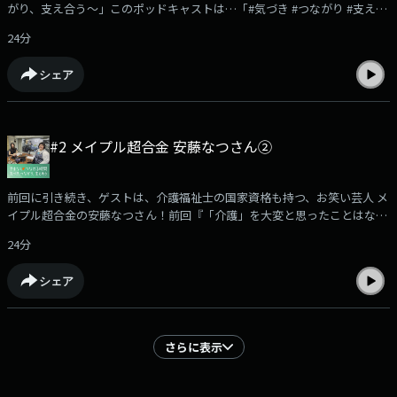
がり、支え合う～」このポッドキャストは…「#気づき #つながり #支えあ
ています。実体験や励みになった言葉、心の叫び、番組を聴いて感じたこ
う」をキーワードに、「#ケアラー #介護」「#ひきこもり」そして「困難
となど…どんなことでも大歓迎です。あなたの声をぜひお寄せください。
24分
を抱える女性」など、聴いてくださるあなたにとって「心地よい居場所」
【やまなし♥つながる時間メッセージフォームはこちら↓】
を育むプログラムです。3回目のゲストは、元日本テレビアナウンサーの #
https://form.audee.jp/yamanashiyc/message(提供:山梨県)#やまなしつ
シェア
町亞聖さん。学生時代から15年間、車いすで生活する母親の介護と家事を
ながる時間 #Podcast#浜崎美保 #町亞聖 #ヤングケアラー
続けていた、元ヤングケアラー。現在はフリーアナウンサーとして、当時
の経験や視点を、メディアや講演などで発信されています。今回は、この
「ヤングケアラーの問題」について、ご自身の経験も交えながら、町亞星
#2 メイプル超合金 安藤なつさん②
さんにお話を伺っていきます。※番組では、みなさんからのメッセージを
お待ちしています！実体験や励みになった言葉、心の叫び、番組を聴いて
感じたことなど…どんなことでも大歓迎です。あなたの声をぜひお寄せく
前回に引き続き、ゲストは、介護福祉士の国家資格も持つ、お笑い芸人 メ
ださい。【やまなし♥つながる時間メッセージフォームはこちら ↓】
イプル超合金の安藤なつさん！前回『「介護」を大変と思ったことはな
https://form.audee.jp/yamanashiyc/message(提供:山梨県)#やまなしつ
い』…という言葉が印象的でしたが、長年の介護現場での実体験に基づい
ながる時間 #Podcast#浜崎美保 #町亞聖 #ヤングケアラー
24分
たお話、今回もたっぷりを伺います！(提供:山梨県)#やまなしつながる時
間 #Podcast#浜崎美保 #メイプル超合金 #安藤なつ
シェア
さらに表示