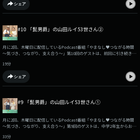
シェア
や淑徳大学の客員教授として、「介護」に関する啓発活動に尽力されてい
らっしゃいます。今回は、実体験を重ねてきた新田さんだからこそ語れ
る、在宅介護の日々のこと、そして介護と向き合う心のあり方について、
じっくりとお話を伺います。===================================番
#10 「髭男爵」の山田ルイ53世さん②
組では、みなさんからのメッセージを募集中です。実体験や励まされた言
葉、心の叫び、番組を聴いて感じたことなど…どんな内容でも大歓迎で
す。あなたの声を、ぜひお寄せください。【やまなし♥つながる時間】メ
月に2回、木曜日に配信しているPodcast番組「やまなし♥つながる時間
ッセージは…こちらから！===================================(提
～気づき、つながり、支え合う～」第10回のゲストは、前回に引き続き、
供:山梨県) (MC：浜崎美保)
中学2年生からおよそ6年にわたり、ひきこもり生活を経験された、お笑い
19分
コンビ・髭男爵の山田ルイ53世さんをお迎えします。今回も、エッセイ本
「ヒキコモリ漂流記」を通して語られてきた、過去の経験を踏まえながら
シェア
「父親」となった今、あらためて感じていることや、子どもと向き合う中
で生まれた思いについてお話を伺っていきます。★現在、山田ルイ53世さ
んの新刊が発売中です！「僕たちにはキラキラ生きる義務などない」（大
和書房）気になった方は…【大和書房 公式サイト】をご覧ください。【大
#9 「髭男爵」の山田ルイ53世さん①
和書房 公式サイト】===================================番組では、
みなさんからのメッセージを募集中です。実体験や励まされた言葉、心の
叫び、番組を聴いて感じたことなど…どんな内容でも大歓迎です。あなた
月に2回、木曜日に配信しているPodcast番組「やまなし♥つながる時間
の声を、ぜひお寄せください。【やまなし♥つながる時間】メッセージ
～気づき、つながり、支え合う～」第9回のゲストは、中学2年生からおよ
は…こちらから！===================================(提供:山梨県)
そ6年にわたり、ひきこもり生活を経験された、お笑いコンビ・髭男爵の
(MC：浜崎美保)
33分
山田ルイ53世さんをお迎えします。ひきこもりのきっかけや状態は人それ