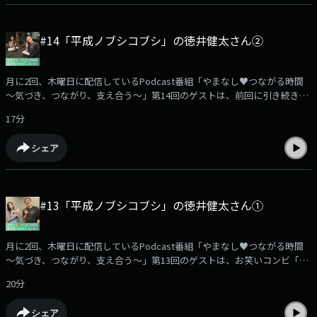
培養士 ミズイロ』です。胚培養士という職業を通して、不妊治療の現実を
リアルに描いた医療作品として話題を呼んでいます。今回は、おかざき真
里さんをお迎えし、本作を手がける中で感じた「不妊治療」への思いや、
#14「平成ノブシコブシ」の徳井健太さん②
作品に込めたメッセージについて伺っていきます。
===================================番組では、みなさんからのメッ
セージを募集中です。実体験や励まされた言葉、心の叫び、番組を聴いて
月に2回、木曜日に配信しているPodcast番組「やまなし♥つながる時間
感じたことなど…どんな内容でも大歓迎です。あなたの声を、ぜひお寄せ
～気づき、つながり、支え合う～」第14回のゲストは、前回に引き続き、
ください。。【やまなし♥つながる時間】メッセージは…こちらから！
「平成ノブシコブシ」の徳井健太さんをお迎えします。徳井さんは、病気
===================================(提供:山梨県) (MC：浜崎美保)
17分
のお母様と6歳年下の妹さんの世話をしながら、小学6年生から高校卒業ま
での時間を過ごしてこられました。しかし、ご自身が「ヤングケアラー」
シェア
だったと気づいたのは、なんと40歳になってからだったといいます。現在
は、ヤングケアラーの体験者として、全国各地で講演活動にも取り組まれ
ています。今回は、その講演活動を通じて感じていることや、気づいたこ
とついて、お話を伺っていきます。
#13「平成ノブシコブシ」の徳井健太さん①
===================================番組では、みなさんからのメッ
セージを募集中です。実体験や励まされた言葉、心の叫び、番組を聴いて
感じたことなど…どんな内容でも大歓迎です。あなたの声を、ぜひお寄せ
月に2回、木曜日に配信しているPodcast番組「やまなし♥つながる時間
ください。【やまなし♥つながる時間】メッセージは…こちらから！
～気づき、つながり、支え合う～」第13回のゲストは、お笑いコンビ「平
===================================(提供:山梨県) (MC：浜崎美保)
成ノブシコブシ」の徳井健太さんをお迎えします。徳井さんは、2000年に
20分
吉村崇さんとともにお笑いコンビ「平成ノブシコブシ」を結成。近年は、
お笑いやアイドルについて独自の視点で語る「考察芸」でも注目を集めて
シェア
います。実は徳井さんは、病気のお母様と6歳年下の妹さんの世話をしな