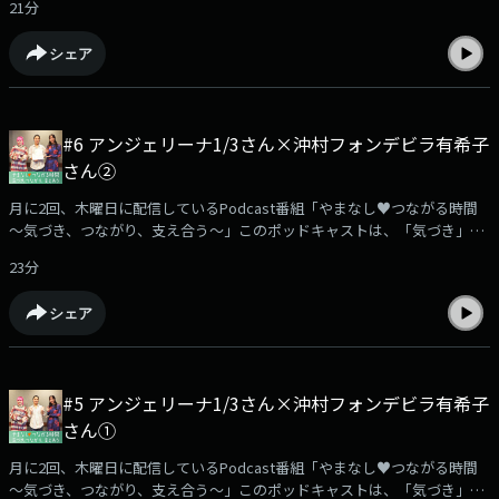
心の叫び、番組を聴いて感じたことなど…どんな内容でも大歓迎です。あ
21分
さん をお迎えします。兒玉さんは、HKT48の1期生としてデビュー。2012
なたの声を、ぜひお寄せください。【やまなし♥つながる時間メッセージ
年にはAKB48のシングル『真夏のSounds good！』で初の選抜入りを果た
フォームはこちら↓】
シェア
し、2016年の「AKB48選抜総選挙」では第9位にランクインするなど、多
https://form.audee.jp/yamanashiyc/message=======================
くのファンに応援されながら、アイドルとして駆け抜けてこられました。
(提供:山梨県) (MC：浜崎美保)
一方で、2017年には心と体のバランスを崩し、「うつ病」を発症。休養期
間を経て、2019年に復帰され、現在は俳優として、新たな表現の世界に挑
#6 アンジェリーナ1/3さん×沖村フォンデビラ有希子
戦されています。「ひきこもり」のきっかけや背景は人それぞれです。家
さん②
から出られない人もいれば、人と関わらない形なら外に出られる人もいま
す。心の不調が関係している場合もあり、回復への道のりも、一人ひとり
月に2回、木曜日に配信しているPodcast番組「やまなし♥つながる時間
異なります。今回は、兒玉さんの著書『1割の不死蝶 うつを卒業した元ア
～気づき、つながり、支え合う～」このポッドキャストは、「気づき」
イドルの730日』（KADOKAWA）をもとに、ご自宅での休養期間のこと、
「つながり」「支えあう」 をキーワードに、「ケアラー」「介護」「ひき
そして、“心を取り戻すまでの時間”について伺います。
23分
こもり」、そして「困難を抱える女性」など、さまざまなテーマを通し
===================================番組では、みなさんからのメッ
て、聴いてくださるあなたにとって“心地よい居場所”を育んでいくプログ
セージを募集中です。実体験や励まされた言葉、心の叫び、番組を聴いて
シェア
ラムです。第6回のゲストは、前回に引き続き…Gacharic Spinのメンバー
感じたことなど…どんな内容でも大歓迎です。あなたの声を、ぜひお寄せ
であり、ソロプロジェクト ailly としても活動をスタートした アンジェリ
ください。【やまなし♥つながる時間メッセージフォームはこちら↓】
ーナ1/3さん、そして、株式会社SanaSanaの代表取締役で、日本ケアラー
https://form.audee.jp/yamanashiyc/message=======================
連盟スピーカー、沖村フォンデビラ有希子さんをお迎えします。年末年
(提供:山梨県) (MC：浜崎美保)
#5 アンジェリーナ1/3さん×沖村フォンデビラ有希子
始、帰省する方もいらっしゃると思います。介護について家族会議をした
さん①
いけれど、『どう切り出したらいいか分からない』『話すとケンカになり
そう』…と、ためらっていませんか？そこで今回は、「介護」や「ケアラ
月に2回、木曜日に配信しているPodcast番組「やまなし♥つながる時間
ー」にまつわる話し合いの進め方のヒントをゲストお二方と一緒に考えて
～気づき、つながり、支え合う～」このポッドキャストは、「気づき」
いきます。===================================番組では、みなさん