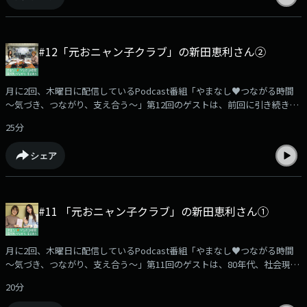
がら、小学6年生から高校卒業までの時間を過ごしてこられました。しか
し、ご自身が「ヤングケアラー」だったと気づいたのは、なんと40歳にな
ってからだったといいます。現在は、ヤングケアラーの体験者として、全
#12「元おニャン子クラブ」の新田恵利さん②
国各地で講演活動にも取り組まれています。今回は、徳井さんご自身の体
験をもとに、「ヤングケアラー」の日常とはどのようなものなのか、そし
て私たちにできることは何か、そのヒントを探っていきます。
月に2回、木曜日に配信しているPodcast番組「やまなし♥つながる時間
===================================番組では、みなさんからのメッ
～気づき、つながり、支え合う～」第12回のゲストは、前回に引き続き、
セージを募集中です。実体験や励まされた言葉、心の叫び、番組を聴いて
「元おニャン子クラブ」新田恵利さんをお迎えします。新田さんは、6年
感じたことなど…どんな内容でも大歓迎です。あなたの声を、ぜひお寄せ
25分
半にわたるお母様の在宅介護を経験され、その日々を綴ったご著書『悔い
ください。【やまなし♥つながる時間】メッセージは…こちらから！
なし介護』を出版されました。現在は、その経験をもとにエッセイの執筆
===================================(提供:山梨県) (MC：浜崎美保)
シェア
や講演活動を行うほか、大学の客員教授としても、「介護」にまつわる啓
発活動に取り組んでいらっしゃいます。今回は、認知症への理解や老々介
護の現状など、介護をめぐる、様々なお話を伺います。
===================================番組では、みなさんからのメッ
#11 「元おニャン子クラブ」の新田恵利さん①
セージを募集中です。実体験や励まされた言葉、心の叫び、番組を聴いて
感じたことなど…どんな内容でも大歓迎です。あなたの声を、ぜひお寄せ
ください。【やまなし♥つながる時間】メッセージは…こちらから！
月に2回、木曜日に配信しているPodcast番組「やまなし♥つながる時間
===================================(提供:山梨県) (MC：浜崎美保)
～気づき、つながり、支え合う～」第11回のゲストは、80年代、社会現象
となった「おニャン子クラブ」で芸能界デビューをされた、新田恵利さん
20分
をお迎えします。新田さんは、6年半にわたるお母様の在宅介護を経験さ
れ、その日々を綴ったご著書『悔いなし介護』を出版。さらに、講演活動