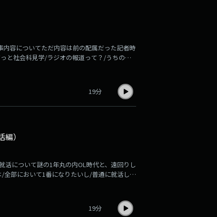
事内容についてただ内容は前の配属だった記者時
っと社会科見学/ラジオの報道って？/うちの会
ラジオ業界は斜陽産業といわれているこの令和に
1999年生まれの若手ラジオマンが語らい、ラジ
スト番組です。大学はヒンディー語専攻・インド好
19分
一志望だったけど落ちた室田（ディレクター）の
活編）
就活について謎の1年丸の内OL時代と、遠回りし
/全部において1番になりたいし/普通に就活した
アナウンサースクール/声優とアナウンサーの違
考にならない経歴ラジオ業界は斜陽産業といわれて
信じてやまない1999年生まれの若手ラジオマン
19分
FMポッドキャスト番組です。大学はヒンディー語