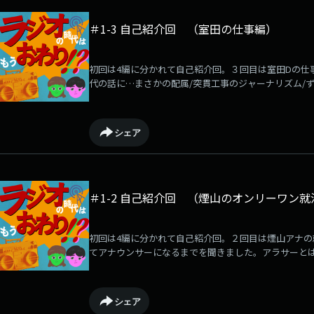
＃1-3 自己紹介回 （室田の仕事編）
初回は4編に分かれて自己紹介回。３回目は室田Dの仕
代の話に…まさかの配属/突貫工事のジャーナリズム/ず
社の特徴/Dもミキもやる/魁の選曲/まな板の上の鯉
「ラジオの時代はまだ終わってない」と信じてやまない
オの時代を終わらせないためのLuckyFMポッドキャ
シェア
きな煙山（アナウンサー）と煙山が卒業した大学が第
2人で放送中。
＃1-2 自己紹介回 （煙山のオンリーワン就
初回は4編に分かれて自己紹介回。２回目は煙山アナの
てアナウンサーになるまでを聞きました。アラサーとは
大学時代/コロナ禍に成績落とす奴/謎のタイミングで
い/社会人やりつつハードな就活/スタジオで鳥肌/参
いるこの令和に「ラジオの時代はまだ終わってない」と
シェア
が語らい、ラジオの時代を終わらせないためのLucky