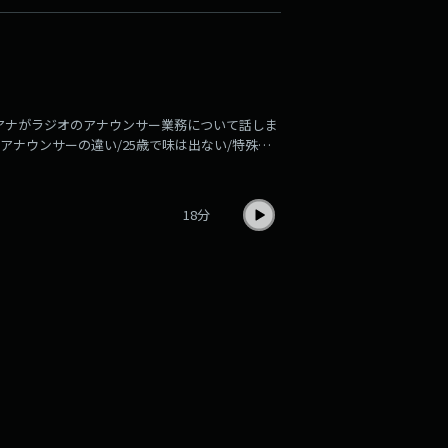
業した大学が第一志望だったけど落ちた室田（デ
アナがラジオのアナウンサー業務について話しま
アナウンサーの違い/25歳で味は出ない/特殊な
/憧れのラジオパーソナリティー/「音楽にリボ
われているこの令和に「ラジオの時代はまだ終
ラジオマンが語らい、ラジオの時代を終わらせない
18分
ンディー語専攻・インド好きな煙山（アナウンサ
た室田（ディレクター）の2人で放送中。