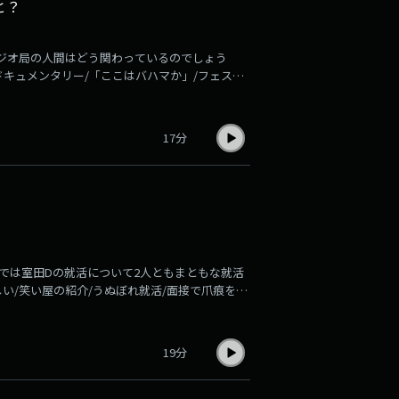
と？
て、ラジオ局の人間はどう関わっているのでしょう
ドキュメンタリー/「ここはバハマか」/フェス前
室田/コレサワはテイラースウィフト？/2人がフ
われているこの令和に「ラジオの時代はまだ終わ
ジオマンが語らい、ラジオの時代を終わらせないた
17分
ディー語専攻・インド好きな煙山（アナウンサー）
（ディレクター）の2人で放送中。
）
では室田Dの就活について2人ともまともな就活
い/笑い屋の紹介/うぬぼれ就活/面接で爪痕を残
最終面接/誠意って大事ラジオ業界は斜陽産業とい
い」と信じてやまない1999年生まれの若手ラジ
ckyFMポッドキャスト番組です。大学はヒンデ
19分
山が卒業した大学が第一志望だったけど落ちた室