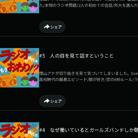
た/本物のラジオ問題/2人の初めての会話/外大を選んだ
スタン/旅鬼ラジオ業界は斜陽産業といわれているこの
信じてやまない1999年生まれの若手ラジオマンが語らい
ポッドキャスト番組です。大学はヒンディー語専攻・
シェア
した大学が第一志望だったけど落ちた室田（ディレクター
予定しています。＃らじおわ
#5 人の目を見て話すということ
煙山アナが切り抜きを見て気づいてしまいました。Eve
高校時代の最悪エピソード/顔が好き/恋の6秒ルール/
性の女/目の歌詞ラジオ業界は斜陽産業といわれている
い」と信じてやまない1999年生まれの若手ラジオマ
LuckyFMポッドキャスト番組です。大学はヒンディ
シェア
山が卒業した大学が第一志望だったけど落ちた室田（ディ
に配信を予定しています。＃らじおわ
#4 なぜ働いているとガールズバンドしか