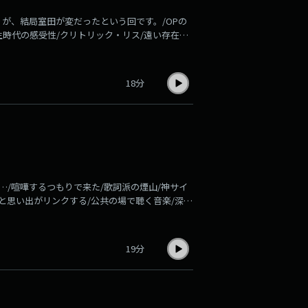
が、結局室田が変だったという回です。/OPの
生時代の感受性/クリトリック・リス/遠い存在と
好き/おじさんも好き/（冒頭の番組説明は、永瀬廉
業界は斜陽産業といわれているこの令和に「ラジ
9年生まれの若手ラジオマンが語らい、ラジオの時
18分
組です。大学はヒンディー語専攻・インド好きな煙
だったけど落ちた室田（ディレクター）の2人で
らじおわ
…/喧嘩するつもりで来た/歌詞派の煙山/神サイ
曲と思い出がリンクする/公共の場で聴く音楽/深夜
聴けなくなった/恋の歌が世の中に多すぎ！/「漁
界は斜陽産業といわれているこの令和に「ラジオ
年生まれの若手ラジオマンが語らい、ラジオの時代
19分
です。大学はヒンディー語専攻・インド好きな煙山
ったけど落ちた室田（ディレクター）の2人で放
じおわ