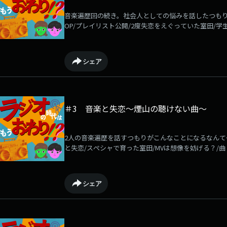
音楽遍歴回の続き。社会人としての悩みを話したつもり
OP/プレイリスト公開/2度失恋をえぐっていた室田/学
してのガールズバンド/出役の癖/DJ機材/結局女性が
のラジオに影響を受けた読み方だそうです。）ラジオ
オの時代はまだ終わってない」と信じてやまない199
シェア
代を終わらせないためのLuckyFMポッドキャスト番
山（アナウンサー）と煙山が卒業した大学が第一志望
放送中。毎週水曜の21:00に配信を予定しています。＃
＃3 音楽と失恋～煙山の聴けない曲～
2人の音楽遍歴を話すつもりがこんなことになるなんて
と失恋/スぺシャで育った室田/MVは想像を妨げる？/
3時にライングループを作った煙山/サカナクションが
港のスピーカー理論」/プライベートと仕事/ラジオ業
の時代はまだ終わってない」と信じてやまない1999
シェア
を終わらせないためのLuckyFMポッドキャスト番組
（アナウンサー）と煙山が卒業した大学が第一志望だ
送中。毎週水曜の21:00に配信を予定しています。＃ら