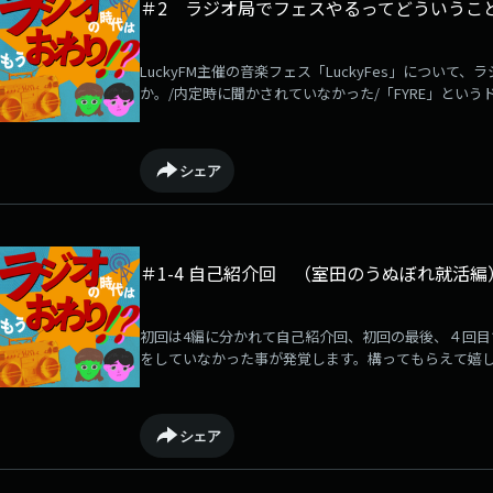
＃2 ラジオ局でフェスやるってどういうこ
LuckyFM主催の音楽フェス「LuckyFes」につい
か。/内定時に聞かされていなかった/「FYRE」という
の営業のデスク/宮野真守推しの煙山/コレサワを見たい
ェスで見たいアーティストラジオ業界は斜陽産業とい
ってない」と信じてやまない1999年生まれの若手ラ
シェア
めのLuckyFMポッドキャスト番組です。大学はヒン
と煙山が卒業した大学が第一志望だったけど落ちた室田
＃1-4 自己紹介回 （室田のうぬぼれ就活編
初回は4編に分かれて自己紹介回、初回の最後、４回目
をしていなかった事が発覚します。構ってもらえて嬉し
したい/転機になった北海道就活/ギャグを強要された
われているこの令和に「ラジオの時代はまだ終わってな
オマンが語らい、ラジオの時代を終わらせないためのLu
シェア
ィー語専攻・インド好きな煙山（アナウンサー）と煙
田（ディレクター）の2人で放送中。