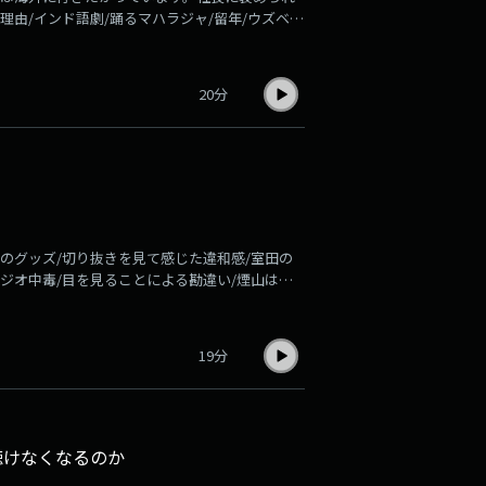
理由/インド語劇/踊るマハラジャ/留年/ウズベキ
令和に「ラジオの時代はまだ終わってない」と
、ラジオの時代を終わらせないためのLuckyFM
インド好きな煙山（アナウンサー）と煙山が卒業
20分
）の2人で放送中。毎週水曜の21:00に配信を
のグッズ/切り抜きを見て感じた違和感/室田の
ラジオ中毒/目を見ることによる勘違い/煙山は魔
この令和に「ラジオの時代はまだ終わってな
ンが語らい、ラジオの時代を終わらせないための
ー語専攻・インド好きな煙山（アナウンサー）と煙
19分
レクター）の2人で放送中。毎週水曜の21:00
聴けなくなるのか