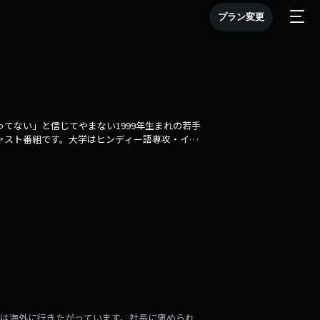
プラン変更
てない」と信じてやまない1999年生まれの若手
キャスト番組です。大学はヒンディー語専攻・イン
落ちた室田（ディレクター）の2人で放送中。毎
Dは海外に行きたがっています。社長に褒められ