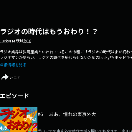
ラジオの時代はもうおわり！？
LuckyFM 茨城放送
ラジオ業界は斜陽産業といわれているこの令和に「ラジオの時代はまだ終わっ
ラジオマンが語らい、ラジオの時代を終わらせないためのLuckyFMポッド
ド好きな煙山（アナウンサー）と煙山が卒業した大学が第一志望だったけど
詳細情報を見る
週水曜の21:00に配信を予定しています。＃らじおわ
シェア
エピソード
#6 ああ、憧れの東京外大
煙山アナの東京外大時代の話を聞いて触発され、室田