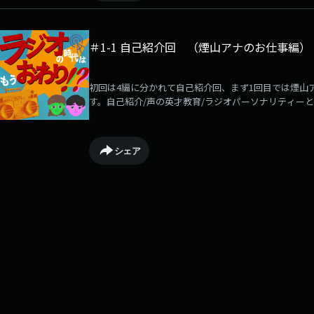
専攻・インド好きな煙山（アナウンサー）と煙山が卒
ィレクター）の2人で放送中。
＃1-1 自己紹介回 （煙山アナのお仕事編）
初回は4編に分かれて自己紹介回、まず1回目では煙山
す。自己紹介/声の英才教育/ラジオパーソナリティーと
箱入り娘/就職前と今でイメージ違う？/ラーメン発見伝
ンをかける」/所詮ぺーぺーラジオ業界は斜陽産業とい
わってない」と信じてやまない1999年生まれの若手
シェア
ためのLuckyFMポッドキャスト番組です。大学はヒ
ー）と煙山が卒業した大学が第一志望だったけど落ち