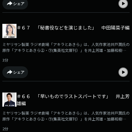
シェア
で毎週月曜日ごご6時30分から放送！（日曜あさ７時３０分から再放送）
今回の担当は産業中央銀行の牧野達也役を演じた声優の田村僚佑さんで
す。
＃６７ 「秘書役などを演じました」 中田陽菜子編
ミヤリサン製薬 ラジオ劇場「アキラとあきら」は、人気作家池井戸潤氏の
原作「アキラとあきら㊤・㊦(集英社文庫刊）」を井上芳雄・加藤和樹のW
主演でラジオドラマ化した作品です。このPodcastでは、番組に出演する
3分
豪華出演者の「収録後の声」を収録！アフタートークとして番組の裏話や
役作りに付いてなど様々なエピソードをお届けします。本編はKBCラジオ
シェア
で毎週月曜日ごご6時30分から放送！（日曜あさ７時３０分から再放送）
今回の担当は彬の秘書役などを担当した中田陽菜子さんです。
＃６６ 「早いものでラストスパートです」 井上芳
雄編
ミヤリサン製薬 ラジオ劇場「アキラとあきら」は、人気作家池井戸潤氏の
原作「アキラとあきら㊤・㊦(集英社文庫刊）」を井上芳雄・加藤和樹のW
主演でラジオドラマ化した作品です。このPodcastでは、番組に出演する
2分
豪華出演者の「収録後の声」を収録！アフタートークとして番組の裏話や