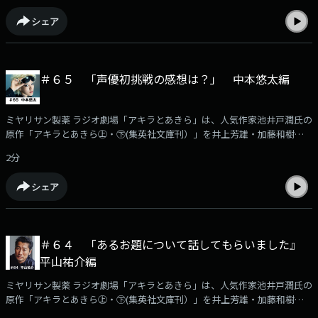
役作りに付いてなど様々なエピソードをお届けします。本編はKBCラジオ
シェア
で毎週月曜日ごご6時30分から放送！（日曜あさ７時３０分から再放送）
今回の担当は山崎瑛役の井上芳雄さんです。
＃６５ 「声優初挑戦の感想は？」 中本悠太編
ミヤリサン製薬 ラジオ劇場「アキラとあきら」は、人気作家池井戸潤氏の
原作「アキラとあきら㊤・㊦(集英社文庫刊）」を井上芳雄・加藤和樹のW
主演でラジオドラマ化した作品です。このPodcastでは、番組に出演する
2分
豪華出演者の「収録後の声」を収録！アフタートークとして番組の裏話や
役作りに付いてなど様々なエピソードをお届けします。本編はKBCラジオ
シェア
で毎週月曜日ごご6時30分から放送！（日曜あさ７時３０分から再放送）
今回の担当はサンヴィレッジ下田社長の姉崎役・中本悠太さんです。声優
初挑戦の感想を伺いました。
＃６４ 「あるお題について話してもらいました』
平山祐介編
ミヤリサン製薬 ラジオ劇場「アキラとあきら」は、人気作家池井戸潤氏の
原作「アキラとあきら㊤・㊦(集英社文庫刊）」を井上芳雄・加藤和樹のW
主演でラジオドラマ化した作品です。このPodcastでは、番組に出演する