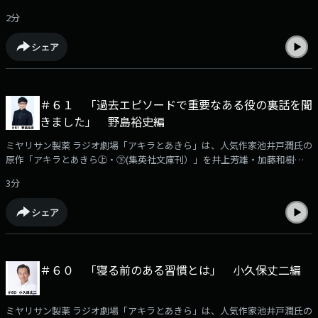
主演でラジオドラマ化した作品です。このPodcastでは、番組に出演する
2分
豪華出演者の「収録後の声」を収録！アフタートークとして番組の裏話や
役作りに付いてなど様々なエピソードをお届けします。本編はKBCラジオ
シェア
で毎週月曜日ごご6時30分から放送！（日曜あさ７時３０分から再放送）
今回の担当は俳優の本多新也さんです。出演者に「こんなこと聞いて欲し
い」などメールでお寄せください。宛先rt@kbc.co.jp
＃６１ 「過去エピソードで重要なある役の裏話を聞
きました」 野島裕史編
ミヤリサン製薬 ラジオ劇場「アキラとあきら」は、人気作家池井戸潤氏の
原作「アキラとあきら㊤・㊦(集英社文庫刊）」を井上芳雄・加藤和樹のW
主演でラジオドラマ化した作品です。このPodcastでは、番組に出演する
3分
豪華出演者の「収録後の声」を収録！アフタートークとして番組の裏話や
役作りに付いてなど様々なエピソードをお届けします。本編はKBCラジオ
シェア
で毎週月曜日ごご6時30分から放送！（日曜あさ７時３０分から再放送）
音楽・ナレーション担当の野島さんですが、過去のエピソードでは非常に
重要なある役を演じてもらっていました。その役作りなどの裏話を伺いま
した。出演者に「こんなこと聞いて欲しい」などメールでお寄せくださ
＃６０ 「寝る前のある習慣とは」 小久保丈二編
い。宛先rt@kbc.co.jp
ミヤリサン製薬 ラジオ劇場「アキラとあきら」は、人気作家池井戸潤氏の