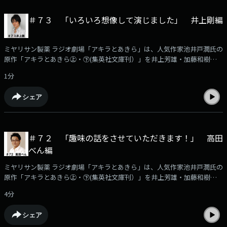
＃７３ 「いろいろ想像して演じました」 井上剛編
ミヤリサン製薬 ラジオ劇場「アキラとあきら」は、人気作家池井戸潤氏の
原作「アキラとあきら㊤・㊦(集英社文庫刊）」を井上芳雄・加藤和樹のW
主演でラジオドラマ化した作品です。このPodcastでは、番組に出演する
1分
豪華出演者の「収録後の声」を収録！アフタートークとして番組の裏話や
役作りに付いてなど様々なエピソードをお届けします。本編はKBCラジオ
シェア
で毎週月曜日ごご6時30分から放送！（日曜あさ７時３０分から再放送）
今回の登場は、東海郵船草野経理課長役の井上剛さんです。
＃７２ 「趣味の話をさせていただきます！」 高田
べん編
ミヤリサン製薬 ラジオ劇場「アキラとあきら」は、人気作家池井戸潤氏の
原作「アキラとあきら㊤・㊦(集英社文庫刊）」を井上芳雄・加藤和樹のW
主演でラジオドラマ化した作品です。このPodcastでは、番組に出演する
4分
豪華出演者の「収録後の声」を収録！アフタートークとして番組の裏話や
役作りに付いてなど様々なエピソードをお届けします。本編はKBCラジオ
シェア
で毎週月曜日ごご6時30分から放送！（日曜あさ７時３０分から再放送）