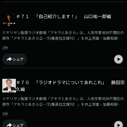
今回の登場は高田べんさんです。
＃７１ 「自己紹介します！」 山口祐一郎編
ミヤリサン製薬ラジオ劇場「アキラとあきら」は、人気作家池井戸潤氏の
原作「アキラとあきら㊤・㊦(集英社文庫刊）」を井上芳雄・加藤和樹のW
主演でラジオドラマ化した作品です。このPodcastでは、番組に出演する
2分
豪華出演者の「収録後の声」を収録！アフタートークとして番組の裏話や
役作りに付いてなど様々なエピソードをお届けします。本編はKBCラジオ
シェア
で毎週月曜日ごご6時30分から放送！（日曜あさ７時３０分から再放送）
今回の登場は山口祐一郎さんです。
＃７０ 「ラジオドラマについてあれこれ」 藤田宗
久編
ミヤリサン製薬ラジオ劇場「アキラとあきら」は、人気作家池井戸潤氏の
原作「アキラとあきら㊤・㊦(集英社文庫刊）」を井上芳雄・加藤和樹のW
主演でラジオドラマ化した作品です。このPodcastでは、番組に出演する
2分
豪華出演者の「収録後の声」を収録！アフタートークとして番組の裏話や
役作りに付いてなど様々なエピソードをお届けします。本編はKBCラジオ
シェア
で毎週月曜日ごご6時30分から放送！（日曜あさ７時３０分から再放送）