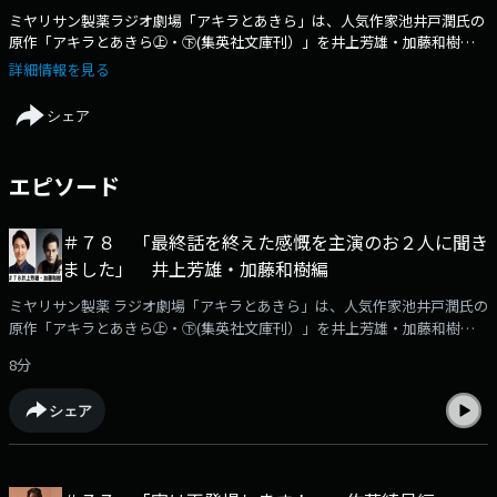
ミヤリサン製薬ラジオ劇場「アキラとあきら」は、人気作家池井戸潤氏の
原作「アキラとあきら㊤・㊦(集英社文庫刊）」を井上芳雄・加藤和樹のW
主演でラジオドラマ化した作品です。このPodcastでは、番組に出演する
詳細情報を見る
豪華出演者の「収録後の声」を収録！アフタートークとして番組の裏話や
役作りに付いてなど様々なエピソードをお届けします。本編はKBCラジオ
シェア
で毎週月曜日ごご6時30分から放送！（日曜あさ７時３０分から再放送）
出演者に「こんなこと聞いて欲しい」などメールでお寄せください。宛先
rt@kbc.co.jp
エピソード
＃７８ 「最終話を終えた感慨を主演のお２人に聞き
ました」 井上芳雄・加藤和樹編
ミヤリサン製薬 ラジオ劇場「アキラとあきら」は、人気作家池井戸潤氏の
原作「アキラとあきら㊤・㊦(集英社文庫刊）」を井上芳雄・加藤和樹のW
主演でラジオドラマ化した作品です。このPodcastでは、番組に出演する
8分
豪華出演者の「収録後の声」を収録！アフタートークとして番組の裏話や
役作りに付いてなど様々なエピソードをお届けします。本編はKBCラジオ
シェア
で毎週月曜日ごご6時30分から放送！（日曜あさ７時３０分から再放送）
最終回は、山崎瑛役の井上芳雄さん、階堂彬役の加藤和樹さんの２人のア
キラに登場いただきました。