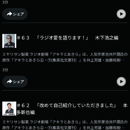
3分
豪華出演者の「収録後の声」を収録！アフタートークとして番組の裏話や
役作りに付いてなど様々なエピソードをお届けします。本編はKBCラジオ
シェア
で毎週月曜日ごご6時30分から放送！（日曜あさ７時３０分から再放送）
今回の担当は階堂崇役の平山祐介さんです。
＃６３ 「ラジオ愛を語ります！」 木下浩之編
ミヤリサン製薬 ラジオ劇場「アキラとあきら」は、人気作家池井戸潤氏の
原作「アキラとあきら㊤・㊦(集英社文庫刊）」を井上芳雄・加藤和樹のW
主演でラジオドラマ化した作品です。このPodcastでは、番組に出演する
3分
豪華出演者の「収録後の声」を収録！アフタートークとして番組の裏話や
役作りに付いてなど様々なエピソードをお届けします。本編はKBCラジオ
シェア
で毎週月曜日ごご6時30分から放送！（日曜あさ７時３０分から再放送）
今回の担当は東海郵船常務の秋本丈司役木下浩之さんです。
＃６２ 「改めて自己紹介していただきました」 本
多新也編
ミヤリサン製薬 ラジオ劇場「アキラとあきら」は、人気作家池井戸潤氏の
原作「アキラとあきら㊤・㊦(集英社文庫刊）」を井上芳雄・加藤和樹のW