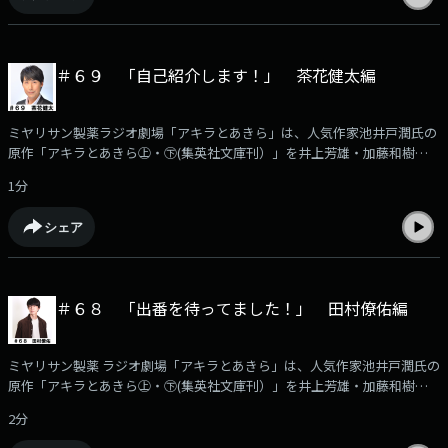
今回の登場は俳優の藤田宗久さんです。
＃６９ 「自己紹介します！」 茶花健太編
ミヤリサン製薬ラジオ劇場「アキラとあきら」は、人気作家池井戸潤氏の
原作「アキラとあきら㊤・㊦(集英社文庫刊）」を井上芳雄・加藤和樹のW
主演でラジオドラマ化した作品です。このPodcastでは、番組に出演する
1分
豪華出演者の「収録後の声」を収録！アフタートークとして番組の裏話や
役作りに付いてなど様々なエピソードをお届けします。本編はKBCラジオ
シェア
で毎週月曜日ごご6時30分から放送！（日曜あさ７時３０分から再放送）
今回は俳優の茶花健太さんの登場です。
＃６８ 「出番を待ってました！」 田村僚佑編
ミヤリサン製薬 ラジオ劇場「アキラとあきら」は、人気作家池井戸潤氏の
原作「アキラとあきら㊤・㊦(集英社文庫刊）」を井上芳雄・加藤和樹のW
主演でラジオドラマ化した作品です。このPodcastでは、番組に出演する
2分
豪華出演者の「収録後の声」を収録！アフタートークとして番組の裏話や
役作りに付いてなど様々なエピソードをお届けします。本編はKBCラジオ