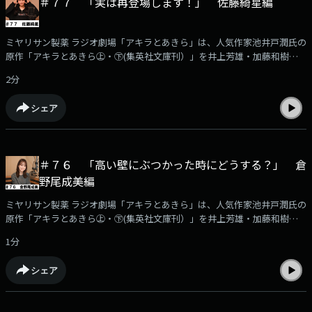
＃７７ 「実は再登場します！」 佐藤綺星編
ミヤリサン製薬 ラジオ劇場「アキラとあきら」は、人気作家池井戸潤氏の
原作「アキラとあきら㊤・㊦(集英社文庫刊）」を井上芳雄・加藤和樹のW
主演でラジオドラマ化した作品です。このPodcastでは、番組に出演する
2分
豪華出演者の「収録後の声」を収録！アフタートークとして番組の裏話や
役作りに付いてなど様々なエピソードをお届けします。本編はKBCラジオ
シェア
で毎週月曜日ごご6時30分から放送！（日曜あさ７時３０分から再放送）
今回の登場は、山崎瑛の高校時代の同級生”だった”北村亜衣役の佐藤綺星
さんです。
＃７６ 「高い壁にぶつかった時にどうする？」 倉
野尾成美編
ミヤリサン製薬 ラジオ劇場「アキラとあきら」は、人気作家池井戸潤氏の
原作「アキラとあきら㊤・㊦(集英社文庫刊）」を井上芳雄・加藤和樹のW
主演でラジオドラマ化した作品です。このPodcastでは、番組に出演する
1分
豪華出演者の「収録後の声」を収録！アフタートークとして番組の裏話や
役作りに付いてなど様々なエピソードをお届けします。本編はKBCラジオ
シェア
で毎週月曜日ごご6時30分から放送！（日曜あさ７時３０分から再放送）
今回の登場は、産業中央銀行・水島カンナを演じる倉野尾成美さんです。