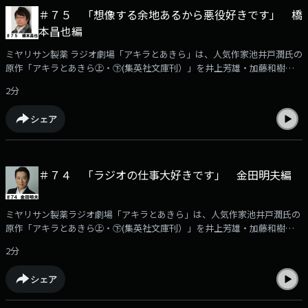
＃７５ 「想像する余地あるから悪役好きです」 橋
本昌也編
ミヤリサン製薬 ラジオ劇場「アキラとあきら」は、人気作家池井戸潤氏の
原作「アキラとあきら㊤・㊦(集英社文庫刊）」を井上芳雄・加藤和樹のW
主演でラジオドラマ化した作品です。このPodcastでは、番組に出演する
2分
豪華出演者の「収録後の声」を収録！アフタートークとして番組の裏話や
役作りに付いてなど様々なエピソードをお届けします。本編はKBCラジオ
シェア
で毎週月曜日ごご6時30分から放送！（日曜あさ７時３０分から再放送）
今回の登場は、三友銀行・江幡貞夫役の橋本昌也さんです。
＃７４ 「ラジオの仕事大好きです」 金田明夫編
ミヤリサン製薬ラジオ劇場「アキラとあきら」は、人気作家池井戸潤氏の
原作「アキラとあきら㊤・㊦(集英社文庫刊）」を井上芳雄・加藤和樹のW
主演でラジオドラマ化した作品です。このPodcastでは、番組に出演する
2分
豪華出演者の「収録後の声」を収録！アフタートークとして番組の裏話や
役作りに付いてなど様々なエピソードをお届けします。本編はKBCラジオ
シェア
で毎週月曜日ごご6時30分から放送！（日曜あさ７時３０分から再放送）
今回の登場は、山崎瑛の上司・不動公二役の金田明夫さんです。