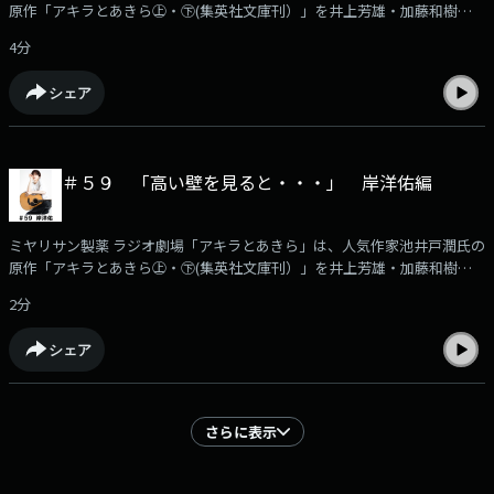
原作「アキラとあきら㊤・㊦(集英社文庫刊）」を井上芳雄・加藤和樹のW
主演でラジオドラマ化した作品です。このPodcastでは、番組に出演する
4分
豪華出演者の「収録後の声」を収録！アフタートークとして番組の裏話や
役作りに付いてなど様々なエピソードをお届けします。本編はKBCラジオ
シェア
で毎週月曜日ごご6時30分から放送！（日曜あさ７時３０分から再放送）
きょうの登場はロイヤルマリン下田の宮本支配人などを担当した小久保丈
二さんです。出演者に「こんなこと聞いて欲しい」などメールでお寄せく
ださい。宛先rt@kbc.co.jp
＃５９ 「高い壁を見ると・・・」 岸洋佑編
ミヤリサン製薬 ラジオ劇場「アキラとあきら」は、人気作家池井戸潤氏の
原作「アキラとあきら㊤・㊦(集英社文庫刊）」を井上芳雄・加藤和樹のW
主演でラジオドラマ化した作品です。このPodcastでは、番組に出演する
2分
豪華出演者の「収録後の声」を収録！アフタートークとして番組の裏話や
役作りに付いてなど様々なエピソードをお届けします。本編はKBCラジオ
シェア
で毎週月曜日ごご6時30分から放送！（日曜あさ７時３０分から再放送）
きょうの登場は階堂彬の弟・龍馬役の岸洋佑さんです。高い壁に直面した
時の経験談を語ってもらいました。出演者に「こんなこと聞いて欲しい」
などメールでお寄せください。宛先rt@kbc.co.jp
さらに表示