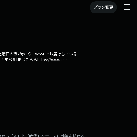
プラン変更
日の夜7時からJ-WAVEでお届けしている
番組HPはこちらhttps://www.j-
つわる「人」と「時代」をテーマに執筆を続ける