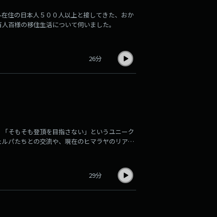
外在住の日本人５００人以上と接してきた、おか
百人百様の移住生活について伺いました。
26分
。「そもそも登頂を目指さない」というユニーク
ェルパたちとの交流や、現在のヒマラヤのリアル
29分