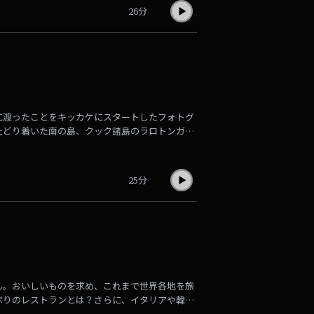
26分
に渡ったことをキッカケにスタートしたフォトグ
たどり着いた南の島、クック諸島のラロトンガ島
25分
ん。おいしいものを求め、これまで世界各地を旅
ぷりのレストランとは？さらに、イタリアや韓国
した。