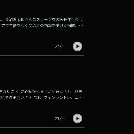
し、葉加瀬太郎さんのステージ衣装も長年手掛け
リアで自信をなくすほどの衝撃を受けた瞬間、マ
いてなど伺いました。
27分
きないこと"に心惹かれるという石丸さん。世界
諸島での出会いさらには、フィンランドや、ニュ
しました。
25分