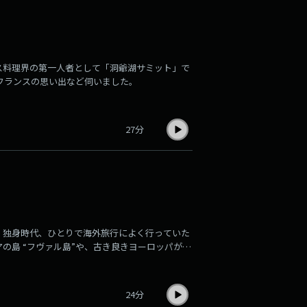
ス料理界の第一人者として「洞爺湖サミット」で
のフランスの思い出など伺いました。
27分
。独身時代、ひとりで海外旅行によく行っていた
の島 “フヴァル島”や、古き良きヨーロッパが残
。
24分