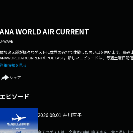
ANA WORLD AIR CURRENT
J-WAVE
葉加瀬太郎が様々なゲストに世界の各地で体験した思い出を伺います。毎週土曜
ANAWORLDAIRCURRENTのPODCAST。新しいエピソードは、毎週土曜日配信！▼
wave.co.jp/original/worldaircurrent/
詳細情報を見る
シェア
エピソード
2026.08.01 井川直子
今回のゲストは、文筆家の井川直子さん。食と酒にま