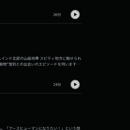
26分
インド北部の山岳地帯 スピティ地方に魅せられ
動物”雪豹との出会いのエピソードを伺います。
24分
ん。「アースヒューマンになりたい！」という想