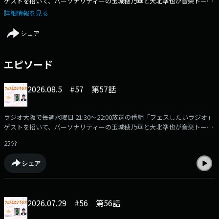
ゲストを招いて、パーソナリティーの玉城穂乃華と大北準也が音楽トーク
を繰り広げるラジオ番組です。配信：毎週水曜日22:00更新（初回配信／7
詳細情報を見る
月2日）出演：玉城穂乃華、大北準也メールアドレスfes@obc1314.com番
組公式Xhttps://x.com/OBCfesradio
シェア
エピソード
2026.08.5 #57 第57話
ラジオ大阪で毎週水曜日 21:30～22:00放送の番組「フェスしたいラジオ」
ゲストを招いて、パーソナリティーの玉城穂乃華と大北準也が音楽トーク
を繰り広げるラジオ番組です。配信：毎週水曜日 22:00更新 （初回配信／
25分
7月2日）出演：玉城穂乃華、大北準也メールアドレスfes@obc1314.com
番組公式Xhttps://x.com/OBCfesradio
シェア
2026.07.29 #56 第56話