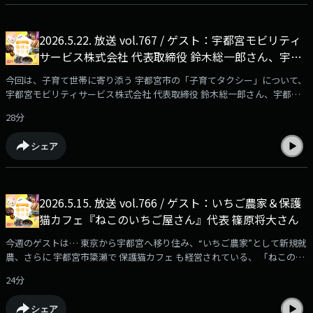
2026.5.22. 放送 vol.767 / ゲスト：宇都宮モビリティ
サービス株式会社 代表取締役 鈴木総一郎さん、宇都
宮子育て支援株式会社 代表取締役 上野恵美子さん、
今回は、子育て世帯に寄り添う 宇都宮市の「子育てタクシー」について、
宇都宮市子ども政策課 鱒渕聖恵さん
宇都宮モビリティサービス株式会社 代表取締役 鈴木総一郎さん、宇都宮
子育て支援株式会社 代表取締役 上野恵美子さん、宇都宮市 子ども政策課
28分
鱒渕聖恵さんに お話を伺いました☆赤ちゃんやお子さんに関わるお仕事を
されているからか、皆さんの周りには 終始優しい空気が…♪
シェア
2026.5.15. 放送 vol.766 / ゲスト：いちご農家＆保護
猫カフェ『ねこのいちご屋さん』代表 篠原将大さん
今週のゲストは… 東京から宇都宮へ移り住み、“いちご農家”として新規就
農、さらに 宇都宮市簗瀬で 保護猫カフェ も経営されている、 「ねこのい
ちご屋さん」 代表の 篠原 将大さん☆
24分
シェア