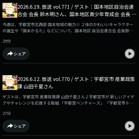
2026.6.19. 放送 vol.771 / ゲスト：国本地区自治会連
合会 会長 鈴木明さん、国本地区青少年育成会 会長 松
本栄さん、国本地区市民センター 所長 近藤康さん
今週は、宇都宮市北西部 国本地域の魅力☆ ２体のかわいいキャラクター
の誕生や「国本かるた」などについて、国本地区 自治会連合会 会長鈴木
明さん、国本地区青少年育成会 会長 松本栄さん、国本地区市民センター
29分
所長 近藤康さんに お話をうかがいました！
シェア
2026.6.12. 放送 vol.770 / ゲスト：宇都宮市 産業政策
課 山田千夏さん
ゲストは、宇都宮市 産業政策課 山田千夏さん♪宇都宮市が 新しいアイデ
アやチャレンジを応援する取組 「宇都宮ベンチャーズ」 「宇都宮市トラ
イアル発注認定事業」についてうかがいました！
27分
シェア