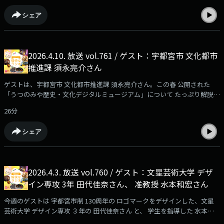
シェア
2026.4.10. 放送 vol.761 / ゲスト：宇都宮市 文化都市
推進課 須永亮介さん
ゲストは、宇都宮市 文化都市推進課 須永亮介さん。この春 公開された
「うつのみや歴史・文化デジタルミュージアム」について たっぷり解説い
ただきました！そのほかのお仕事のコトなども 聞いちゃいましたよ☆
26分
シェア
2026.4.3. 放送 vol.760 / ゲスト：文星芸術大学 デザ
イン専攻 3年 田代佳奈さん、 准教授 水本和宏さん
今週のゲストは 宇都宮市制 130周年の ロゴマークをデザインした、文星
芸術大学 デザイン専攻 ３年の 田代佳奈さん と、 学生を指導した 水本和
宏 准教授。デザインを組み上げていった過程のお話や込めた思いなどにつ