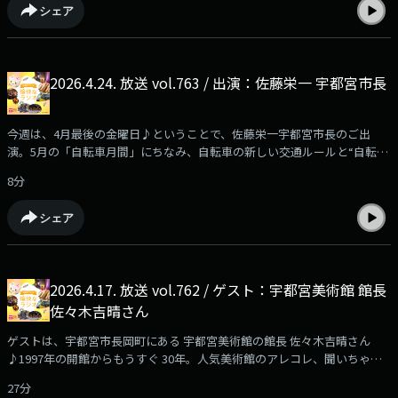
シェア
2026.4.24. 放送 vol.763 / 出演：佐藤栄一 宇都宮市長
今週は、4月最後の金曜日♪ということで、佐藤栄一宇都宮市長のご出
演。5月の「自転車月間」にちなみ、自転車の新しい交通ルールと“自転車
のまち・宇都宮”の取り組みについて。また、3月に開設された「うつのみ
8分
や歴史・文化デジタルミュージアム」についてもお話しいただきました！
シェア
2026.4.17. 放送 vol.762 / ゲスト：宇都宮美術館 館長
佐々木吉晴さん
ゲストは、宇都宮市長岡町にある 宇都宮美術館の館長 佐々木吉晴さん
♪1997年の開館からもうすぐ 30年。人気美術館のアレコレ、聞いちゃい
ますよ！
27分