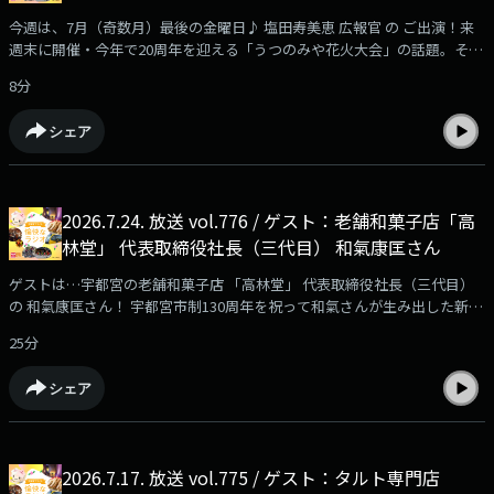
今週は、7月（奇数月）最後の金曜日♪ 塩田寿美恵 広報官 の ご出演！来
週末に開催・今年で20周年を迎える「うつのみや花火大会」の話題。そし
て、野生動物が出没した際にみなさんにとっていただきたい行動と安全対
8分
策、住宅などの防犯対策と、犯罪が起きにくい環境を作り出す「宮を守り
隊」についてもお話しいただきました。
シェア
2026.7.24. 放送 vol.776 / ゲスト：老舗和菓子店「高
林堂」 代表取締役社長（三代目） 和氣康匡さん
ゲストは…宇都宮の老舗和菓子店 「高林堂」 代表取締役社長（三代目）
の 和氣康匡さん！ 宇都宮市制130周年を祝って和氣さんが生み出した新し
い和菓子…宇都宮名物・餃子にソックリの和菓子 「宇都宮焼」のこと、日
25分
本文化としての和菓子を広げる活動などについてもうかがいました！
シェア
2026.7.17. 放送 vol.775 / ゲスト：タルト専門店