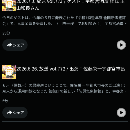
2026.7.3. 放送 vol.773 / ゲスト：宇都宮酒造 杜氏 玉
山和良さん
今日のゲストは、今年の５月に発表された『令和7酒造年度 全国新酒鑑評
会』で、見事金賞を受賞した、（「四季桜」でお馴染み！） 宇都宮酒造の
杜氏 玉山和良さん♪お酒づくりのこと、「四季桜」の魅力、お酒づくりへ
29分
の思いなどなど うかがいました☆
シェア
2026.6.26. 放送 vol.772 / 出演：佐藤栄一宇都宮市長
６月（偶数月）の最終週ということで、佐藤栄一 宇都宮市長のご出演！5
月末から運用開始となった 気象庁の新しい「防災気象情報」と、宇都宮市
で発信している防災情報、災害時に役立つ「マイ・タイムライン」につい
6分
て。また、障がい福祉課に新しく開設された「親なき後相談窓口」につい
てお話しいただきました。
シェア