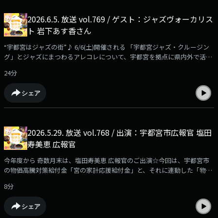
2026.6.5. 放送 vol.769 / ゲスト：ジャズヴォーカリス
ト 岩下あす香さん
“宇都宮はジャズの街”♪ 6/6(土)開催される 「宇都宮ジャズ・クルージン
グ」とジャズにまつわるアレコレについて、宇都宮を拠点に県内外で活動
するジャズヴォーカリスト：岩下あす香さんにお話をうかがいました☆
24分
シェア
2026.5.29. 放送 vol.768 / 出演：宇都宮市広報官 塩田
寿美恵 広報官
今年度から 奇数月末は、塩田寿美恵 広報官のご出演☆今回は、宇都宮市
の物価高騰対策給付金「宮の家計応援給付金」と、それに連動した「物価
高騰に負けない！家計応援キャンペーン」について。また、宇都宮市の動
8分
物愛護センター、保護犬・保護猫の支援の充実についてもお話しいただき
ました！
シェア