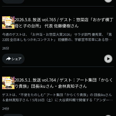
2026.5.8. 放送 vol.765 / ゲスト：惣菜店「おかず横丁
母と子の台所」 代表 佐藤優樹さん
今週のゲストは、「お弁当・お惣菜大賞2026」 サラダ部門 優秀賞、「第
22回 全日本しもつかれコンテスト」 初優勝の、宇都宮市若草にある惣菜
店「おかず横丁母と子の台所」の 代表 佐藤優樹さん♪受賞作品「丸ご
26分
と！トマトのハーブオイル漬け」＆「しもつかれ」の 試食もいただきまし
た～！！
シェア
2026.5.1. 放送 vol.764 / ゲスト：アート集団「からく
り貴族」団長ikuさん・倉林真知子さん
ゲストは、“不便をたのしむ” アート集団「からくり貴族」の 団長ikuさん
＆倉林真知子さん！5月16日（土）に 大谷資料館で開催する「アンダーグ
ラウンド・アドベンチャー ～地下に眠る旋律～」についてうかがいまし
24分
た！（謎すぎる…笑）団長ikuさんのバイオリン演奏も♪