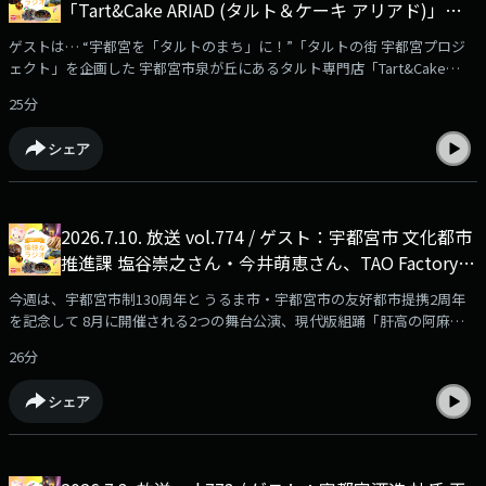
「Tart&Cake ARIAD (タルト＆ケーキ アリアド)」オ
ーナー 藤佐和映里さん
ゲストは… “宇都宮を「タルトのまち」に！”「タルトの街 宇都宮プロジ
ェクト」を企画した 宇都宮市泉が丘にあるタルト専門店「Tart&Cake
ARIAD（タルト＆ケーキ アリアド）」の オーナー 藤佐和 映里さん！！宇
25分
都宮の新たな魅力が 爆誕です！！
シェア
2026.7.10. 放送 vol.774 / ゲスト：宇都宮市 文化都市
推進課 塩谷崇之さん・今井萌恵さん、TAO Factory
スタッフ 仲地さやかさん（電話）
今週は、宇都宮市制130周年と うるま市・宇都宮市の友好都市提携2周年
を記念して 8月に開催される2つの舞台公演、現代版組踊「肝高の阿麻和
利」・「宇都宮千年舞台～私たちが伝える言の葉～」について、宇都宮市
26分
文化都市推進課の塩谷崇之さん・今井萌恵さんと「肝高の阿麻和利」の制
作・運営を行っている TAO Factoryのスタッフ 仲地さやかさんに伺いまし
シェア
た！