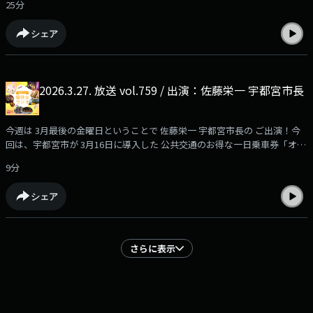
25分
いてお話しいただきました。「愉快な一問一答！」の初回にも お付き合い
いただきました☆
シェア
2026.3.27. 放送 vol.759 / 出演：佐藤栄一 宇都宮市長
今週は 3月最後の金曜日ということで 佐藤栄一 宇都宮市長の ご出演！今
回は、宇都宮市が 3月16日に導入した 公共交通のお得な一日乗車券「オフ
ピー９パス」について、また、令和8年度・市制130周年を記念して行われ
9分
る事業・記念式典や様々なイベント、「宇都宮音頭」のPR動画についても
お話しいただきました！
シェア
さらに表示