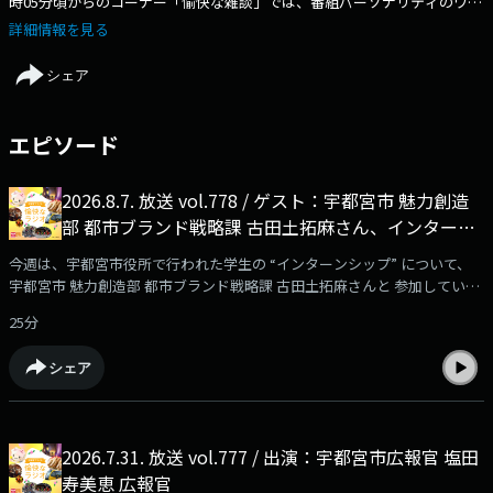
時05分頃からのコーナー「愉快な雑談」では、番組パーソナリティのワッ
キー（和気朋子）が、宇都宮ゆかりの方々にお会いしてマッタリ雑談させ
詳細情報を見る
ていただいています。
シェア
エピソード
2026.8.7. 放送 vol.778 / ゲスト：宇都宮市 魅力創造
部 都市ブランド戦略課 古田土拓麻さん、インターン
生の皆さん
今週は、宇都宮市役所で行われた学生の “インターンシップ” について、
宇都宮市 魅力創造部 都市ブランド戦略課 古田土拓麻さんと 参加している
学生の皆さんにうかがいました！
25分
シェア
2026.7.31. 放送 vol.777 / 出演：宇都宮市広報官 塩田
寿美恵 広報官