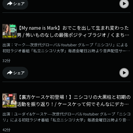
シェア
https://www.youtube.com/watch?v=Ndzr5uZEjlI✅番組メンバーシップは
こちらから！https://www.youtube.com/channel/UCjZXoHBH-
_J8w__zk_gDtSw/joinYoutubeチャンネル『ニシコリ の吹き替え』にて、
番組メンバーシップを開始！番組本編の映像付き動画やアフタートークを
【My name is Mark】おでこを出して生まれ変わった
毎週2本更新予定。ぜひご登録をよろしくお願いいたします！※ブラウザ
男 / 怖いものなしの最強ポジティブラジオ / くまちゃ
よりご登録いただいた場合、月額490円となります！ アプリよりお安く加
入できますので、SafariやChrome、PC等からご確認ください---
んからの挑戦状 / ユーダイってすげぇ ・・他 - #25 私
出演：マーク---次世代グローバルYoutuber グループ「ニシコリ」による
立ニシコリ大学
初冠ラジオ番組「私立ニシコリ大学」毎週金曜日21時より音声配信サービ
ス「AuDee」他、ニシコリサブチャンネル「ニシコリの吹き替え」
32分
（YouTube）、Spotify、Amazon Music、Apple Podcast、radiko
podcastにて配信スタート！✅詳細はこちらの動画をチェック！
シェア
https://www.youtube.com/watch?v=Ndzr5uZEjlI✅番組メンバーシップは
こちらから！https://www.youtube.com/channel/UCjZXoHBH-
_J8w__zk_gDtSw/joinYoutubeチャンネル『ニシコリ の吹き替え』にて、
番組メンバーシップを開始！番組本編の映像付き動画やアフタートークを
【裏方ケースケ初登場！】ニシコリの大黒柱と初期の
毎週2本更新予定。ぜひご登録をよろしくお願いいたします！※ブラウザ
活動を振り返り！/ ケースケって何でそんなにデカい
よりご登録いただいた場合、月額490円となります！ アプリよりお安く加
入できますので、SafariやChrome、PC等からご確認ください---
の？ / ハイブランドお兄さん時代 ・・他 - #24 私立ニ
出演：ユーダイ&ケースケ---次世代グローバルYoutuber グループ「ニシコ
シコリ大学
リ」による初冠ラジオ番組「私立ニシコリ大学」毎週金曜日21時より音声
配信サービス「AuDee」他、ニシコリサブチャンネル「ニシコリの吹き替
42分
え」（YouTube）、Spotify、Amazon Music、Apple Podcast、radiko