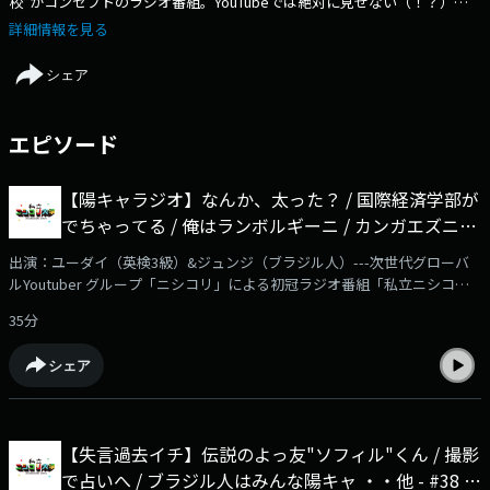
校”がコンセプトのラジオ番組。YouTubeでは絶対に見せない（！？）メ
ンバーの「素の姿」をたっぷりとお届けします。普段は日本語禁止チャン
詳細情報を見る
ネルとして活動している彼等。この番組では日本語バリバリ、ありのまま
トーク全開！生産性ゼロ、でも楽しさ100%。リスナーもニシコリも「私
シェア
立ニシコリ大学」の学生です。みんなでダラダラ最高の時間を過ごしてい
きましょう！
エピソード
【陽キャラジオ】なんか、太った？ / 国際経済学部が
でちゃってる / 俺はランボルギーニ / カンガエズニイ
クンダヨ！ / なぜなぜ論 ・・他 - #39 私立ニシコリ大
出演：ユーダイ（英検3級）&ジュンジ（ブラジル人）---次世代グローバ
学
ルYoutuber グループ「ニシコリ」による初冠ラジオ番組「私立ニシコリ
大学」毎週金曜日21時より音声配信サービス「AuDee」他、ニシコリサブ
35分
チャンネル「ニシコリの吹き替え」（YouTube）、Spotify、Amazon
Music、Apple Podcast、radiko podcastにて配信スタート！✅詳細はこち
シェア
らの動画をチェック！https://www.youtube.com/watch?v=Ndzr5uZEjlI✅
番組メンバーシップはこちらから！
https://www.youtube.com/channel/UCjZXoHBH-
_J8w__zk_gDtSw/joinYoutubeチャンネル『ニシコリ の吹き替え』にて、
【失言過去イチ】伝説のよっ友"ソフィル"くん / 撮影
番組メンバーシップを開始！番組本編の映像付き動画やアフタートークを
で占いへ / ブラジル人はみんな陽キャ ・・他 - #38 私
毎週2本更新予定。ぜひご登録をよろしくお願いいたします！※ブラウザ