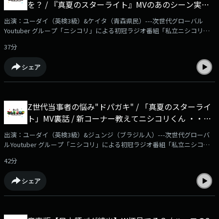
を？ / 『真夏のスターライト』MVのあのシーン実
毎週2本更新予定。ぜひご登録をよろしくお願いいたします！※ブラウザ
よりご登録いただいた場合、月額490円となります！ アプリよりお安く加
は・・ / 今日のケイタがケイタすぎる回 ・・他 - #36
出演：ユーダイ（英検3級）&ケイタ（青森県民）---次世代グローバル
入できますので、SafariやChrome、PC等からご確認ください---
私立ニシコリ大学
Youtuber グループ「ニシコリ」による初冠ラジオ番組「私立ニシコリ大
学」毎週金曜日21時より音声配信サービス「AuDee」他、ニシコリサブチ
37分
ャンネル「ニシコリの吹き替え」（YouTube）、Spotify、Amazon
Music、Apple Podcast、radiko podcastにて配信スタート！✅詳細はこち
シェア
らの動画をチェック！https://www.youtube.com/watch?v=Ndzr5uZEjlI✅
番組メンバーシップはこちらから！
https://www.youtube.com/channel/UCjZXoHBH-
_J8w__zk_gDtSw/joinYoutubeチャンネル『ニシコリ の吹き替え』にて、
Z世代当事者の悩み"ドパガキ" / 「真夏のスターライ
番組メンバーシップを開始！番組本編の映像付き動画やアフタートークを
ト」MV裏話 / 新コーナー教えてニシコリくん ・・他
毎週2本更新予定。ぜひご登録をよろしくお願いいたします！※ブラウザ
よりご登録いただいた場合、月額490円となります！ アプリよりお安く加
- #35 私立ニシコリ大学
出演：ユーダイ（英検3級）&ジュンジ（ブラジル人）---次世代グローバ
入できますので、SafariやChrome、PC等からご確認ください---
ルYoutuber グループ「ニシコリ」による初冠ラジオ番組「私立ニシコリ
大学」毎週金曜日21時より音声配信サービス「AuDee」他、ニシコリサブ
42分
チャンネル「ニシコリの吹き替え」（YouTube）、Spotify、Amazon
Music、Apple Podcast、radiko podcastにて配信スタート！✅詳細はこち
シェア
らの動画をチェック！https://www.youtube.com/watch?v=Ndzr5uZEjlI✅
番組メンバーシップはこちらから！
https://www.youtube.com/channel/UCjZXoHBH-
_J8w__zk_gDtSw/joinYoutubeチャンネル『ニシコリ の吹き替え』にて、