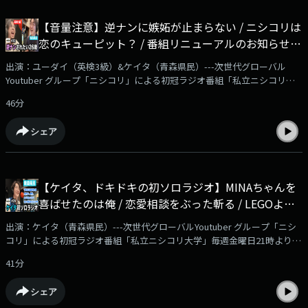
https://www.youtube.com/channel/UCjZXoHBH-
_J8w__zk_gDtSw/joinYoutubeチャンネル『ニシコリ の吹き替え』にて、
【音量注意】逆ナンに嫉妬が止まらない / ニシコリは
番組メンバーシップを開始！番組本編の映像付き動画やアフタートークを
恋のキューピット？ / 番組リニューアルのお知らせ！
毎週2本更新予定。ぜひご登録をよろしくお願いいたします！※ブラウザ
よりご登録いただいた場合、月額490円となります！ アプリよりお安く加
・・他 - #30 私立ニシコリ大学
出演：ユーダイ（英検3級）&ケイタ（青森県民）---次世代グローバル
入できますので、SafariやChrome、PC等からご確認ください---
Youtuber グループ「ニシコリ」による初冠ラジオ番組「私立ニシコリ大
学」毎週金曜日21時より音声配信サービス「AuDee」他、ニシコリサブチ
46分
ャンネル「ニシコリの吹き替え」（YouTube）、Spotify、Amazon
Music、Apple Podcast、radiko podcastにて配信スタート！✅詳細はこち
シェア
らの動画をチェック！https://www.youtube.com/watch?v=Ndzr5uZEjlI✅
番組メンバーシップはこちらから！
https://www.youtube.com/channel/UCjZXoHBH-
_J8w__zk_gDtSw/joinYoutubeチャンネル『ニシコリ の吹き替え』にて、
【ケイタ、ドキドキの初ソロラジオ】MINAちゃんを
番組メンバーシップを開始！番組本編の映像付き動画やアフタートークを
喜ばせたのは俺 / 恋愛相談をぶった斬る / LEGOより
毎週2本更新予定。ぜひご登録をよろしくお願いいたします！※ブラウザ
よりご登録いただいた場合、月額490円となります！ アプリよりお安く加
LaQ派 / ひとり回、もういいかも ・・他 - #29 私立ニ
出演：ケイタ（青森県民）---次世代グローバルYoutuber グループ「ニシ
入できますので、SafariやChrome、PC等からご確認ください---
シコリ大学
コリ」による初冠ラジオ番組「私立ニシコリ大学」毎週金曜日21時より音
声配信サービス「AuDee」他、ニシコリサブチャンネル「ニシコリの吹き
41分
替え」（YouTube）、Spotify、Amazon Music、Apple Podcast、radiko
podcastにて配信スタート！✅詳細はこちらの動画をチェック！
シェア
https://www.youtube.com/watch?v=Ndzr5uZEjlI✅番組メンバーシップは