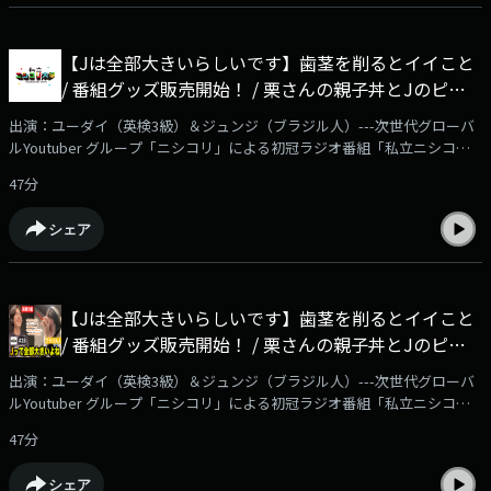
こちらから！https://www.youtube.com/channel/UCjZXoHBH-
_J8w__zk_gDtSw/joinYoutubeチャンネル『ニシコリ の吹き替え』にて、
番組メンバーシップを開始！番組本編の映像付き動画やアフタートークを
【Jは全部大きいらしいです】歯茎を削るとイイこと
毎週2本更新予定。ぜひご登録をよろしくお願いいたします！※ブラウザ
/ 番組グッズ販売開始！ / 栗さんの親子丼とJのピッ
よりご登録いただいた場合、月額490円となります！ アプリよりお安く加
入できますので、SafariやChrome、PC等からご確認ください---
カーニャ / この人自転車乗れません ・・他 - #28 私立
出演：ユーダイ（英検3級）＆ジュンジ（ブラジル人）---次世代グローバ
ニシコリ大学
ルYoutuber グループ「ニシコリ」による初冠ラジオ番組「私立ニシコリ
大学」毎週金曜日21時より音声配信サービス「AuDee」他、ニシコリサブ
47分
チャンネル「ニシコリの吹き替え」（YouTube）、Spotify、Amazon
Music、Apple Podcast、radiko podcastにて配信スタート！✅詳細はこち
シェア
らの動画をチェック！https://www.youtube.com/watch?v=Ndzr5uZEjlI✅
番組メンバーシップはこちらから！
https://www.youtube.com/channel/UCjZXoHBH-
_J8w__zk_gDtSw/joinYoutubeチャンネル『ニシコリ の吹き替え』にて、
【Jは全部大きいらしいです】歯茎を削るとイイこと
番組メンバーシップを開始！番組本編の映像付き動画やアフタートークを
/ 番組グッズ販売開始！ / 栗さんの親子丼とJのピッ
毎週2本更新予定。ぜひご登録をよろしくお願いいたします！※ブラウザ
よりご登録いただいた場合、月額490円となります！アプリよりお安く加
カーニャ / この人自転車乗れません ・・他 - #28 私立
出演：ユーダイ（英検3級）＆ジュンジ（ブラジル人）---次世代グローバ
入できますので、SafariやChrome、PC等からご確認ください
ニシコリ大学
ルYoutuber グループ「ニシコリ」による初冠ラジオ番組「私立ニシコリ
大学」毎週金曜日21時より音声配信サービス「AuDee」他、ニシコリサブ
47分
チャンネル「ニシコリの吹き替え」（YouTube）、Spotify、Amazon
Music、Apple Podcast、radiko podcastにて配信スタート！✅詳細はこち
シェア
らの動画をチェック！https://www.youtube.com/watch?v=Ndzr5uZEjlI✅