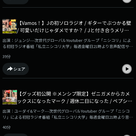
番組メンバーシップはこちらから！
https://www.youtube.com/channel/UCjZXoHBH-
_J8w__zk_gDtSw/joinYoutubeチャンネル『ニシコリ の吹き替え』にて、
【Vamos！】Jの初ソロラジオ / ギターでぶつかる壁
番組メンバーシップを開始！番組本編の映像付き動画やアフタートークを
/ 可愛いだけじゃダメですか？ / Jと付き合うメリッ
毎週2本更新予定。ぜひご登録をよろしくお願いいたします！※ブラウザ
よりご登録いただいた場合、月額490円となります！ アプリよりお安く加
トデメリット ・・他 - #26 私立ニシコリ大学
出演：ジュンジ---次世代グローバルYoutuber グループ「ニシコリ」によ
入できますので、SafariやChrome、PC等からご確認ください---
る初冠ラジオ番組「私立ニシコリ大学」毎週金曜日21時より音声配信サー
ビス「AuDee」他、ニシコリサブチャンネル「ニシコリの吹き替え」
39分
（YouTube）、Spotify、Amazon Music、Apple Podcast、radiko
podcastにて配信スタート！✅詳細はこちらの動画をチェック！
シェア
https://www.youtube.com/watch?v=Ndzr5uZEjlI✅番組メンバーシップは
こちらから！https://www.youtube.com/channel/UCjZXoHBH-
_J8w__zk_gDtSw/joinYoutubeチャンネル『ニシコリ の吹き替え』にて、
番組メンバーシップを開始！番組本編の映像付き動画やアフタートークを
【グッズ初公開 ※メンシプ限定】ゼニガメからカメ
毎週2本更新予定。ぜひご登録をよろしくお願いいたします！※ブラウザ
ックスになったマーク / 週休二日になった / ペプシ
よりご登録いただいた場合、月額490円となります！ アプリよりお安く加
入できますので、SafariやChrome、PC等からご確認ください---
CMの真相 / 番組グッズ初公開！ / 窓のない部屋VS丸
出演：ユーダイ&マーク---次世代グローバルYoutuber グループ「ニシコ
刈りの刑 / ・・他 - #26 私立ニシコリ大学
リ」による初冠ラジオ番組「私立ニシコリ大学」毎週金曜日21時より音声
配信サービス「AuDee」他、ニシコリサブチャンネル「ニシコリの吹き替
40分
え」（YouTube）、Spotify、Amazon Music、Apple Podcast、radiko
podcastにて配信スタート！✅詳細はこちらの動画をチェック！