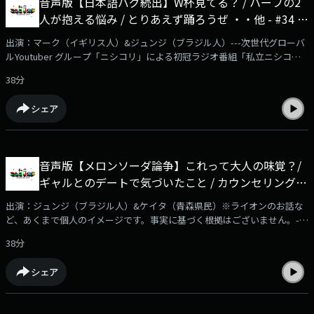
音声版【日本語バグ続出】W杯見てる？ / ハーフの2
番組メンバーシップを開始！番組本編の映像付き動画やアフタートークを
人が抱える悩み / とりあえず踊ろうぜ ・・他 - #34 私
毎週2本更新予定。ぜひご登録をよろしくお願いいたします！※ブラウザ
よりご登録いただいた場合、月額490円となります！ アプリよりお安く加
立ニシコリ大学
出演：マーク（イギリス人）&ジュンジ（ブラジル人）---次世代グローバ
入できますので、SafariやChrome、PC等からご確認ください---
ルYoutuber グループ「ニシコリ」による初冠ラジオ番組「私立ニシコリ
大学」毎週金曜日21時より音声配信サービス「AuDee」他、ニシコリサブ
38分
チャンネル「ニシコリの吹き替え」（YouTube）、Spotify、Amazon
Music、Apple Podcast、radiko podcastにて配信スタート！✅詳細はこち
シェア
らの動画をチェック！https://www.youtube.com/watch?v=Ndzr5uZEjlI✅
番組メンバーシップはこちらから！
https://www.youtube.com/channel/UCjZXoHBH-
_J8w__zk_gDtSw/joinYoutubeチャンネル『ニシコリ の吹き替え』にて、
音声版【メロンソーダ論争】これって大人の味覚？/
番組メンバーシップを開始！番組本編の映像付き動画やアフタートークを
ギャルとのデートで気づいたこと / カウンセリングに
毎週2本更新予定。ぜひご登録をよろしくお願いいたします！※ブラウザ
よりご登録いただいた場合、月額490円となります！ アプリよりお安く加
興味 ・・他 - #33 私立ニシコリ大学
出演：ジュンジ（ブラジル人）&ケイタ（青森県民）※ライオンのお話な
入できますので、SafariやChrome、PC等からご確認ください---
ど、あくまで個人のイメージです。事実に基づく根拠はございません。---
次世代グローバルYoutuber グループ「ニシコリ」による初冠ラジオ番組
38分
「私立ニシコリ大学」毎週金曜日21時より音声配信サービス「AuDee」
他、ニシコリサブチャンネル「ニシコリの吹き替え」（YouTube）、
シェア
Spotify、Amazon Music、Apple Podcast、radiko podcastにて配信スタ
ート！✅詳細はこちらの動画をチェック！
https://www.youtube.com/watch?v=Ndzr5uZEjlI✅番組メンバーシップは