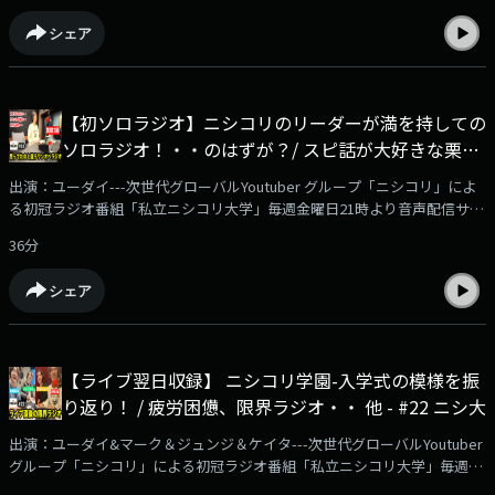
podcastにて配信スタート！✅詳細はこちらの動画をチェック！
シェア
https://www.youtube.com/watch?v=Ndzr5uZEjlI✅番組メンバーシップは
こちらから！https://www.youtube.com/channel/UCjZXoHBH-
_J8w__zk_gDtSw/joinYoutubeチャンネル『ニシコリ の吹き替え』にて、
番組メンバーシップを開始！番組本編の映像付き動画やアフタートークを
【初ソロラジオ】ニシコリのリーダーが満を持しての
毎週2本更新予定。ぜひご登録をよろしくお願いいたします！※ブラウザ
ソロラジオ！・・のはずが？/ スピ話が大好きな栗さ
よりご登録いただいた場合、月額490円となります！ アプリよりお安く加
入できますので、SafariやChrome、PC等からご確認ください---
ん / ひとり墓穴に悪戦苦闘 / 思ってたのとちょっと違
出演：ユーダイ---次世代グローバルYoutuber グループ「ニシコリ」によ
うラジオに - #23 私立ニシコリ大学
る初冠ラジオ番組「私立ニシコリ大学」毎週金曜日21時より音声配信サー
ビス「AuDee」他、ニシコリサブチャンネル「ニシコリの吹き替え」
36分
（YouTube）、Spotify、Amazon Music、Apple Podcast、radiko
podcastにて配信スタート！✅詳細はこちらの動画をチェック！
シェア
https://www.youtube.com/watch?v=Ndzr5uZEjlI✅番組メンバーシップは
こちらから！https://www.youtube.com/channel/UCjZXoHBH-
_J8w__zk_gDtSw/joinYoutubeチャンネル『ニシコリ の吹き替え』にて、
番組メンバーシップを開始！番組本編の映像付き動画やアフタートークを
【ライブ翌日収録】 ニシコリ学園-入学式の模様を振
毎週2本更新予定。ぜひご登録をよろしくお願いいたします！※ブラウザ
り返り！ / 疲労困憊、限界ラジオ・・ 他 - #22 ニシ大
よりご登録いただいた場合、月額490円となります！ アプリよりお安く加
入できますので、SafariやChrome、PC等からご確認ください---
出演：ユーダイ&マーク＆ジュンジ＆ケイタ---次世代グローバルYoutuber
グループ「ニシコリ」による初冠ラジオ番組「私立ニシコリ大学」毎週金
曜日21時より音声配信サービス「AuDee」他、ニシコリサブチャンネル