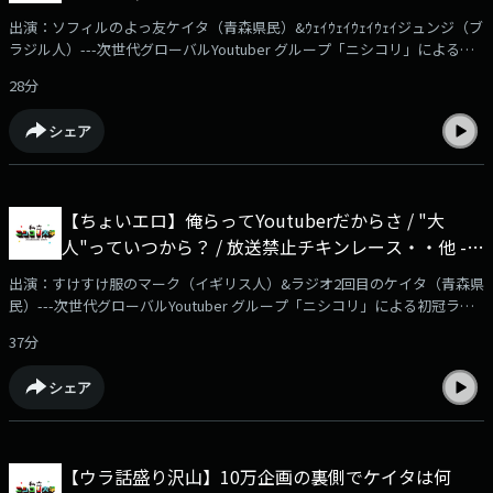
よりご登録いただいた場合、月額490円となります！ アプリよりお安く加
立ニシコリ大学
出演：ソフィルのよっ友ケイタ（青森県民）&ｳｪｲｳｪｲｳｪｲｳｪｲジュンジ（ブ
入できますので、SafariやChrome、PC等からご確認ください---
ラジル人）---次世代グローバルYoutuber グループ「ニシコリ」による初
冠ラジオ番組「私立ニシコリ大学」毎週金曜日21時より音声配信サービス
28分
「AuDee」他、ニシコリサブチャンネル「ニシコリの吹き替え」
（YouTube）、Spotify、Amazon Music、Apple Podcast、radiko
シェア
podcastにて配信スタート！✅詳細はこちらの動画をチェック！
https://www.youtube.com/watch?v=Ndzr5uZEjlI✅番組メンバーシップは
こちらから！https://www.youtube.com/channel/UCjZXoHBH-
_J8w__zk_gDtSw/joinYoutubeチャンネル『ニシコリ の吹き替え』にて、
【ちょいエロ】俺らってYoutuberだからさ / "大
番組メンバーシップを開始！番組本編の映像付き動画やアフタートークを
人"っていつから？ / 放送禁止チキンレース・・他 -
毎週2本更新予定。ぜひご登録をよろしくお願いいたします！※ブラウザ
よりご登録いただいた場合、月額490円となります！ アプリよりお安く加
#37 私立ニシコリ大学
出演：すけすけ服のマーク（イギリス人）&ラジオ2回目のケイタ（青森県
入できますので、SafariやChrome、PC等からご確認ください---
民）---次世代グローバルYoutuber グループ「ニシコリ」による初冠ラジ
オ番組「私立ニシコリ大学」毎週金曜日21時より音声配信サービス
37分
「AuDee」他、ニシコリサブチャンネル「ニシコリの吹き替え」
（YouTube）、Spotify、Amazon Music、Apple Podcast、radiko
シェア
podcastにて配信スタート！✅詳細はこちらの動画をチェック！
https://www.youtube.com/watch?v=Ndzr5uZEjlI✅番組メンバーシップは
こちらから！https://www.youtube.com/channel/UCjZXoHBH-
_J8w__zk_gDtSw/joinYoutubeチャンネル『ニシコリ の吹き替え』にて、
【ウラ話盛り沢山】10万企画の裏側でケイタは何
番組メンバーシップを開始！番組本編の映像付き動画やアフタートークを