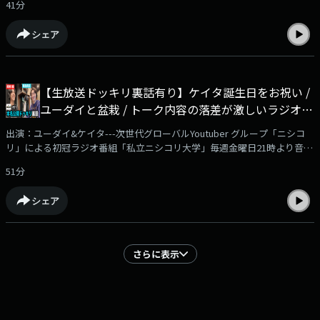
41分
「ニシコリの吹き替え」（YouTube）、Spotify、Amazon Music、Apple
Podcast、radiko podcastにて配信スタート！✅詳細はこちらの動画をチ
シェア
ェック！https://www.youtube.com/watch?v=Ndzr5uZEjlI✅番組メンバー
シップはこちらから！https://www.youtube.com/channel/UCjZXoHBH-
_J8w__zk_gDtSw/joinYoutubeチャンネル『ニシコリ の吹き替え』にて、
番組メンバーシップを開始！番組本編の映像付き動画やアフタートークを
【生放送ドッキリ裏話有り】ケイタ誕生日をお祝い /
毎週2本更新予定。ぜひご登録をよろしくお願いいたします！※ブラウザ
ユーダイと盆栽 / トーク内容の落差が激しいラジオ後
よりご登録いただいた場合、月額490円となります！ アプリよりお安く加
入できますので、SafariやChrome、PC等からご確認ください---
半・・ 他 - #21 ニシ大
出演：ユーダイ&ケイタ---次世代グローバルYoutuber グループ「ニシコ
リ」による初冠ラジオ番組「私立ニシコリ大学」毎週金曜日21時より音声
配信サービス「AuDee」他、ニシコリサブチャンネル「ニシコリの吹き替
51分
え」（YouTube）、Spotify、Amazon Music、Apple Podcast、radiko
podcastにて配信スタート！✅詳細はこちらの動画をチェック！
シェア
https://www.youtube.com/watch?v=Ndzr5uZEjlI✅番組メンバーシップは
こちらから！https://www.youtube.com/channel/UCjZXoHBH-
_J8w__zk_gDtSw/joinYoutubeチャンネル『ニシコリ の吹き替え』にて、
番組メンバーシップを開始！番組本編の映像付き動画やアフタートークを
さらに表示
毎週2本更新予定。ぜひご登録をよろしくお願いいたします！※ブラウザ
よりご登録いただいた場合、月額490円となります！ アプリよりお安く加
入できますので、SafariやChrome、PC等からご確認ください---