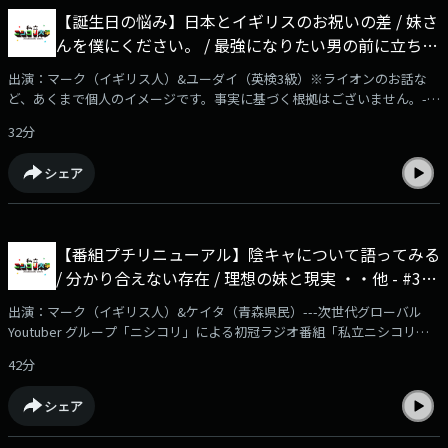
こちらから！https://www.youtube.com/channel/UCjZXoHBH-
【誕生日の悩み】日本とイギリスのお祝いの差 / 妹さ
_J8w__zk_gDtSw/joinYoutubeチャンネル『ニシコリ の吹き替え』にて、
んを僕にください。 / 最強になりたい男の前に立ちは
番組メンバーシップを開始！番組本編の映像付き動画やアフタートークを
毎週2本更新予定。ぜひご登録をよろしくお願いいたします！※ブラウザ
だかるオスライオン ・・他 - #32 私立ニシコリ大学
出演：マーク（イギリス人）&ユーダイ（英検3級）※ライオンのお話な
よりご登録いただいた場合、月額490円となります！ アプリよりお安く加
ど、あくまで個人のイメージです。事実に基づく根拠はございません。---
入できますので、SafariやChrome、PC等からご確認ください---
次世代グローバルYoutuber グループ「ニシコリ」による初冠ラジオ番組
32分
「私立ニシコリ大学」毎週金曜日21時より音声配信サービス「AuDee」
他、ニシコリサブチャンネル「ニシコリの吹き替え」（YouTube）、
シェア
Spotify、Amazon Music、Apple Podcast、radiko podcastにて配信スタ
ート！✅詳細はこちらの動画をチェック！
https://www.youtube.com/watch?v=Ndzr5uZEjlI✅番組メンバーシップは
こちらから！https://www.youtube.com/channel/UCjZXoHBH-
【番組プチリニューアル】陰キャについて語ってみる
_J8w__zk_gDtSw/joinYoutubeチャンネル『ニシコリ の吹き替え』にて、
/ 分かり合えない存在 / 理想の妹と現実 ・・他 - #31
番組メンバーシップを開始！番組本編の映像付き動画やアフタートークを
毎週2本更新予定。ぜひご登録をよろしくお願いいたします！※ブラウザ
私立ニシコリ大学
出演：マーク（イギリス人）&ケイタ（青森県民）---次世代グローバル
よりご登録いただいた場合、月額490円となります！ アプリよりお安く加
Youtuber グループ「ニシコリ」による初冠ラジオ番組「私立ニシコリ大
入できますので、SafariやChrome、PC等からご確認ください---
学」毎週金曜日21時より音声配信サービス「AuDee」他、ニシコリサブチ
42分
ャンネル「ニシコリの吹き替え」（YouTube）、Spotify、Amazon
Music、Apple Podcast、radiko podcastにて配信スタート！✅詳細はこち
シェア
らの動画をチェック！https://www.youtube.com/watch?v=Ndzr5uZEjlI✅
番組メンバーシップはこちらから！