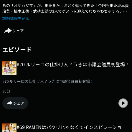
あの「オケハザマ」が、またまたしぶとく返ってきた！今回もまた坂本愛
玲菜・橋本正徳・武耕太郎の3人でゲストを迎えてわちゃわちゃする、起
業家の・起業家による・起業家マインド増幅番組です！（起業家じゃない
詳細情報を見る
人も、マインド持ってればOK！）番組ホームページ
https://rkb.jp/radio/okehazama_radio/番組公式
シェア
Xhttps://x.com/okehazamaradiohttps://listen.style/p/okehazama?
Dn9Hmcs5
エピソード
#70 ルリーロの仕掛け人？うきは市議会議員初登場！
#70 ルリーロの仕掛け人？うきは市議会議員初登場！
35分
シェア
#69 RAMENはパクリじゃなくてインスピレーショ