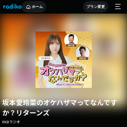
ホーム
プラン変更
坂本愛玲菜のオケハザマってなんです
か？リターンズ
RKBラジオ