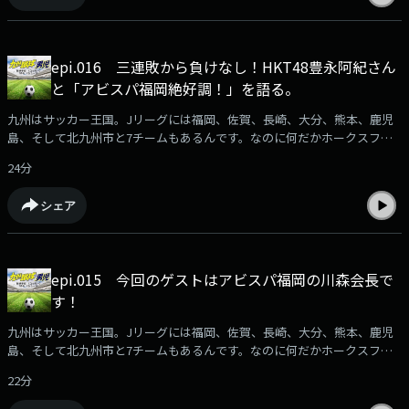
epi.016 三連敗から負けなし！HKT48豊永阿紀さん
と「アビスパ福岡絶好調！」を語る。
九州はサッカー王国。Jリーグには福岡、佐賀、長崎、大分、熊本、鹿児
島、そして北九州市と7チームもあるんです。なのに何だかホークスファ
ンに押され気味に感じるのは私だけ？サッカー大好きな人も、全く知らな
24分
い人もサッカーが好きになる！？ そんな番組です。サッカーファン集ま
れ！番組へのメール募集中ksd@rkbr.jp出演：加納亨紀（ユッキー）SY-
シェア
G（シュージ）
epi.015 今回のゲストはアビスパ福岡の川森会長で
す！
九州はサッカー王国。Jリーグには福岡、佐賀、長崎、大分、熊本、鹿児
島、そして北九州市と7チームもあるんです。なのに何だかホークスファ
ンに押され気味に感じるのは私だけ？サッカー大好きな人も、全く知らな
22分
い人もサッカーが好きになる！？ そんな番組です。サッカーファン集ま
れ！番組へのメール募集中ksd@rkbr.jp出演：加納亨紀（ユッキー）SY-