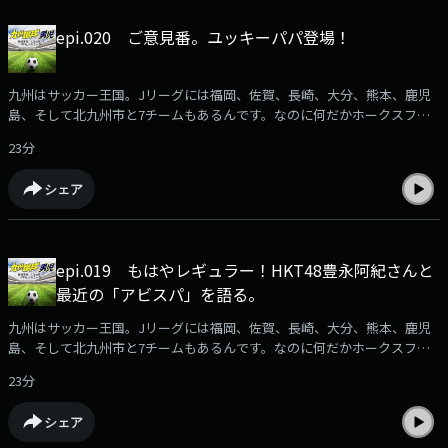
epi.020 ご意見番。ユッキーパパ登場！
九州はサッカー王国。Jリーグには福岡、佐賀、長崎、大分、熊本、鹿児
島、そして北九州市と7チームもあるんです。なのに何だかホークスファ
ンに押され気味に感じるのは私だけ？サッカー大好きな人も、全く知らな
23分
い人もサッカーが好きになる！？ そんな番組です。サッカーファン集ま
れ！番組へのメール募集中⁠⁠ksd@rkbr.jp⁠⁠出演：加納亨紀（ユッキー）SY-
シェア
G（シュージ）
epi.019 もはやレギュラー！HKT48豊永阿紀さんと
最近の「アビスパ」を語る。
九州はサッカー王国。Jリーグには福岡、佐賀、長崎、大分、熊本、鹿児
島、そして北九州市と7チームもあるんです。なのに何だかホークスファ
ンに押され気味に感じるのは私だけ？サッカー大好きな人も、全く知らな
23分
い人もサッカーが好きになる！？ そんな番組です。サッカーファン集ま
れ！番組へのメール募集中⁠⁠ksd@rkbr.jp⁠⁠出演：加納亨紀（ユッキー）SY-
シェア
G（シュージ）