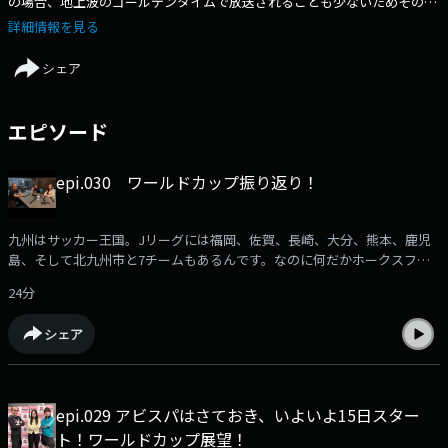
の場合、地上波のゴールデンタイムで放送されることも少ないためその魅
力を知る人はサッカー経験者などに限られるかもしれません。しかし九州
詳細情報を見る
はサッカー王国。Jリーグには福岡、佐賀、長崎、大分、熊本、鹿児島、
そして北九州市と7チームもあるんです。なのに何だかホークスファンに
シェア
押され気味に感じるのは私だけ？サッカー大好きな人も、全く知らない人
もサッカーが好きになる！？そんな番組です。出演：加納亨紀（ユッキ
ー）SY-G（シュージ）オープニング曲：アンコール／的野祥子エンディン
エピソード
グ曲：HERO／井本うた番組ホームページhttps://rkb.jp/radio/ksd/メール
アドレス：ksd@rkbr.jphttps://listen.style/p/danji?eClMNHnM
epi.030 ワールドカップ振り返り！
九州はサッカー王国。Jリーグには福岡、佐賀、長崎、大分、熊本、鹿児
島、そして北九州市と7チームもあるんです。なのに何だかホークスファ
ンに押され気味に感じるのは私だけ？サッカー大好きな人も、全く知らな
24分
い人もサッカーが好きになる！？ そんな番組です。サッカーファン集ま
れ！番組へのメール募集中⁠⁠⁠⁠⁠⁠⁠⁠⁠⁠⁠ksd@rkbr.jp⁠⁠⁠⁠⁠⁠⁠⁠⁠⁠⁠出演：加納亨紀（ユッキー）SY-
シェア
G（シュージ）豊永阿紀（アッキーアビスパアンバサダー HKT48)
epi.029 アビスパはさておき、いよいよ15日スター
ト！ワールドカップ展望！