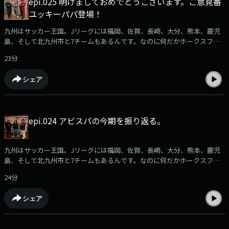
epi.025 明けましておめでとうございます。ご意見番
ユッキーパパ登場！
九州はサッカー王国。Jリーグには福岡、佐賀、長崎、大分、熊本、鹿児
島、そして北九州市と7チームもあるんです。なのに何だかホークスファ
ンに押され気味に感じるのは私だけ？サッカー大好きな人も、全く知らな
23分
い人もサッカーが好きになる！？ そんな番組です。サッカーファン集ま
れ！番組へのメール募集中⁠⁠⁠⁠⁠⁠ksd@rkbr.jp⁠⁠⁠⁠⁠⁠出演：加納亨紀（ユッキー）SY-
シェア
G（シュージ）豊永阿紀（アッキーアビスパアンバサダー HKT48)
epi.024 アビスパの今期を振り返る。
九州はサッカー王国。Jリーグには福岡、佐賀、長崎、大分、熊本、鹿児
島、そして北九州市と7チームもあるんです。なのに何だかホークスファ
ンに押され気味に感じるのは私だけ？サッカー大好きな人も、全く知らな
24分
い人もサッカーが好きになる！？ そんな番組です。サッカーファン集ま
れ！番組へのメール募集中⁠⁠⁠⁠⁠ksd@rkbr.jp⁠⁠⁠⁠⁠出演：加納亨紀（ユッキー）SY-
シェア
G（シュージ）豊永阿紀（アッキーアビスパアンバサダー HKT48)