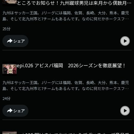
ところでお知らせ！九州蹴球男児は来月から偶数月第
一日曜日放送になります。
九州はサッカー王国。Jリーグには福岡、佐賀、長崎、大分、熊本、鹿児
島、そして北九州市と7チームもあるんです。なのに何だかホークスファ
ンに押され気味に感じるのは私だけ？サッカー大好きな人も、全く知らな
25分
い人もサッカーが好きになる！？ そんな番組です。サッカーファン集ま
れ！番組へのメール募集中⁠⁠⁠⁠⁠⁠⁠⁠ksd@rkbr.jp⁠⁠⁠⁠⁠⁠⁠⁠出演：加納亨紀（ユッキー）SY-
シェア
G（シュージ）豊永阿紀（アッキーアビスパアンバサダー HKT48)
epi.026 アビスパ福岡 2026シーズンを徹底展望！
九州はサッカー王国。Jリーグには福岡、佐賀、長崎、大分、熊本、鹿児
島、そして北九州市と7チームもあるんです。なのに何だかホークスファ
ンに押され気味に感じるのは私だけ？サッカー大好きな人も、全く知らな
24分
い人もサッカーが好きになる！？ そんな番組です。サッカーファン集ま
れ！番組へのメール募集中⁠⁠⁠⁠⁠⁠⁠ksd@rkbr.jp⁠⁠⁠⁠⁠⁠⁠出演：加納亨紀（ユッキー）SY-
シェア
G（シュージ）豊永阿紀（アッキーアビスパアンバサダー HKT48)