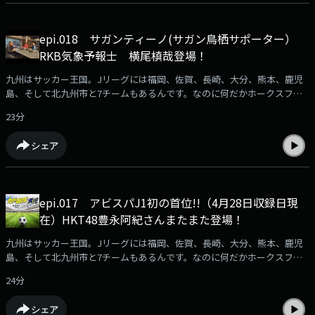
epi.018 サガンティーノ(サガン鳥栖サポーター）
RKB気象予報士 横尾槙哉登場！
九州はサッカー王国。Jリーグには福岡、佐賀、長崎、大分、熊本、鹿児
島、そして北九州市と7チームもあるんです。なのに何だかホークスファ
ンに押され気味に感じるのは私だけ？サッカー大好きな人も、全く知らな
23分
い人もサッカーが好きになる！？ そんな番組です。サッカーファン集ま
れ！番組へのメール募集中⁠⁠ksd@rkbr.jp⁠⁠出演：加納亨紀（ユッキー）SY-
シェア
G（シュージ）
epi.017 アビスパJ1初の首位!!（4月28日収録日現
在）HKT48豊永阿紀さんまたまた登場！
九州はサッカー王国。Jリーグには福岡、佐賀、長崎、大分、熊本、鹿児
島、そして北九州市と7チームもあるんです。なのに何だかホークスファ
ンに押され気味に感じるのは私だけ？サッカー大好きな人も、全く知らな
24分
い人もサッカーが好きになる！？ そんな番組です。サッカーファン集ま
れ！番組へのメール募集中⁠ksd@rkbr.jp⁠出演：加納亨紀（ユッキー）SY-
シェア
G（シュージ）