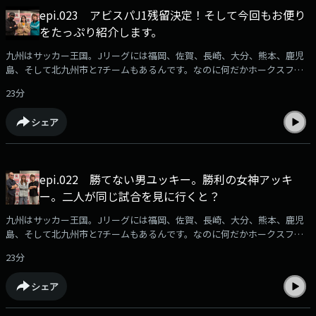
epi.023 アビスパJ1残留決定！そして今回もお便り
をたっぷり紹介します。
九州はサッカー王国。Jリーグには福岡、佐賀、長崎、大分、熊本、鹿児
島、そして北九州市と7チームもあるんです。なのに何だかホークスファ
ンに押され気味に感じるのは私だけ？サッカー大好きな人も、全く知らな
23分
い人もサッカーが好きになる！？ そんな番組です。サッカーファン集ま
れ！番組へのメール募集中⁠⁠⁠⁠ksd@rkbr.jp⁠⁠⁠⁠出演：加納亨紀（ユッキー）SY-
シェア
G（シュージ）豊永阿紀（アッキーアビスパアンバサダー HKT48)
epi.022 勝てない男ユッキー。勝利の女神アッキ
ー。二人が同じ試合を見に行くと？
九州はサッカー王国。Jリーグには福岡、佐賀、長崎、大分、熊本、鹿児
島、そして北九州市と7チームもあるんです。なのに何だかホークスファ
ンに押され気味に感じるのは私だけ？サッカー大好きな人も、全く知らな
23分
い人もサッカーが好きになる！？ そんな番組です。サッカーファン集ま
れ！番組へのメール募集中⁠⁠⁠ksd@rkbr.jp⁠⁠⁠出演：加納亨紀（ユッキー）SY-
シェア
G（シュージ）豊永阿紀（アッキーアビスパアンバサダー HKT48)