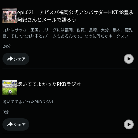
epi.021 アビスパ福岡公式アンバサダーHKT48豊永
阿紀さんとメールで語ろう
九州はサッカー王国。Jリーグには福岡、佐賀、長崎、大分、熊本、鹿児
島、そして北九州市と7チームもあるんです。なのに何だかホークスファ
ンに押され気味に感じるのは私だけ？サッカー大好きな人も、全く知らな
24分
い人もサッカーが好きになる！？ そんな番組です。サッカーファン集ま
れ！番組へのメール募集中⁠⁠⁠⁠ksd@rkbr.jp⁠⁠⁠⁠出演：加納亨紀（ユッキー）SY-
シェア
G（シュージ）豊永阿紀（アッキーアビスパアンバサダー HKT48)
聴いててよかったRKBラジオ
聴いててよかったRKBラジオ
0分
シェア