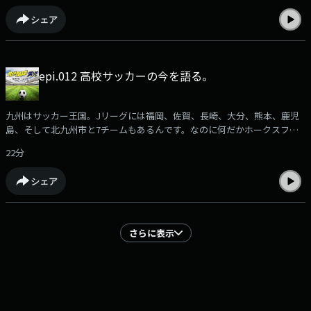
れ！番組へのメール募集中ksd@rkbr.jp出演：加納亨紀（ユッキー）SY-
シェア
G（シュージ）
epi.012 高校サッカーの今を語る。
九州はサッカー王国。Jリーグには福岡、佐賀、長崎、大分、熊本、鹿児
島、そして北九州市と7チームもあるんです。なのに何だかホークスファ
ンに押され気味に感じるのは私だけ？サッカー大好きな人も、全く知らな
22分
い人もサッカーが好きになる！？ そんな番組です。サッカーファン集ま
れ！番組へのメール募集中ksd@rkbr.jp出演：加納亨紀（ユッキー）SY-
シェア
G（シュージ）
さらに表示