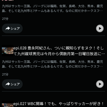
九州はサッカー王国。Jリーグには福岡、佐賀、長崎、大分、熊本、鹿児
島、そして北九州市と7チームもあるんです。なのに何だかホークスファ
ンに押され気味に感じるのは私だけ？サッカー大好きな人も、全く知らな
27分
い人もサッカーが好きになる！？ そんな番組です。サッカーファン集ま
れ！番組へのメール募集中⁠⁠⁠⁠⁠⁠⁠⁠⁠⁠ksd@rkbr.jp⁠⁠⁠⁠⁠⁠⁠⁠⁠⁠出演：加納亨紀（ユッキー）SY-
シェア
G（シュージ）豊永阿紀（アッキーアビスパアンバサダー HKT48)
epi.028 豊永阿紀さん、ついに親知らずをヌク！そし
て九州蹴球男児は今月から偶数月第一日曜日放送にな
りました。
九州はサッカー王国。Jリーグには福岡、佐賀、長崎、大分、熊本、鹿児
島、そして北九州市と7チームもあるんです。なのに何だかホークスファ
ンに押され気味に感じるのは私だけ？サッカー大好きな人も、全く知らな
27分
い人もサッカーが好きになる！？ そんな番組です。サッカーファン集ま
れ！番組へのメール募集中⁠⁠⁠⁠⁠⁠⁠⁠⁠ksd@rkbr.jp⁠⁠⁠⁠⁠⁠⁠⁠⁠出演：加納亨紀（ユッキー）SY-
シェア
G（シュージ）豊永阿紀（アッキーアビスパアンバサダー HKT48)
epi.027 WBC開幕！でも、やっぱりサッカーが好き！