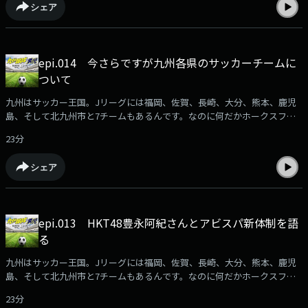
シェア
G（シュージ）
epi.014 今さらですが九州各県のサッカーチームに
ついて
九州はサッカー王国。Jリーグには福岡、佐賀、長崎、大分、熊本、鹿児
島、そして北九州市と7チームもあるんです。なのに何だかホークスファ
ンに押され気味に感じるのは私だけ？サッカー大好きな人も、全く知らな
23分
い人もサッカーが好きになる！？ そんな番組です。サッカーファン集ま
れ！番組へのメール募集中ksd@rkbr.jp出演：加納亨紀（ユッキー）SY-
シェア
G（シュージ）
epi.013 HKT48豊永阿紀さんとアビスパ新体制を語
る
九州はサッカー王国。Jリーグには福岡、佐賀、長崎、大分、熊本、鹿児
島、そして北九州市と7チームもあるんです。なのに何だかホークスファ
ンに押され気味に感じるのは私だけ？サッカー大好きな人も、全く知らな
23分
い人もサッカーが好きになる！？ そんな番組です。サッカーファン集ま