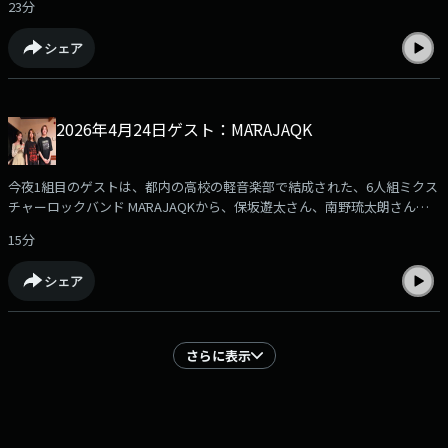
23分
た！ぜひお聞きください！
シェア
2026年4月24日ゲスト：MĀRAJAQK
今夜1組目のゲストは、都内の高校の軽音楽部で結成された、6人組ミクス
チャーロックバンド MĀRAJAQKから、保坂遊太さん、南野琉太朗さんが
登場！結成までのルーツや、先月リリースされた1stフルアルバム
15分
『MUSIQA』について伺いました！ぜひお聞きください！
シェア
さらに表示