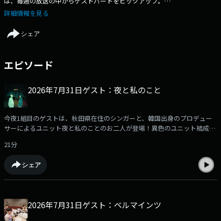
は、毎週の放送の中からゲストパートをピックアップ。
https://www.tfm.co.jp/dragon/https://twitter.com/RADIO_DRAGON#toky
詳細情報を見る
菅野結以
シェア
エピソード
2026年7月31日ゲスト：夜と私のこと
今夜1組目のゲストは、秋田県在住のシンガーと、韓国出身のプロデュー
サーによるユニット夜と私のことのお二人が登場！異色のユニット結成秘
話や、新曲『ナードエンドヒーロー』について伺いました！ぜひお聞きく
21分
ださい！
シェア
2026年7月31日ゲスト：ベルマインツ