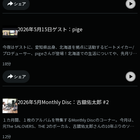
シェア
2026年5月15日ゲスト：pige
今夜はゲストに、愛知県出身、北海道を拠点に活動するビートメイカー/
プロデューサー、pigeさんが登場！北海道での生活についてや、先月リリ
ースされたNEW EP『Just because spring comes again』について伺いま
18分
した！ぜひお聞きください！
シェア
2026年5月Monthly Disc：古舘佑太郎 #2
１カ月間、１枚のアルバムを特集するMonthly Discのコーナー。今月は、
元The SALOVERS、THE 2のボーカル、古舘佑太郎さんの10年ぶりのソロ
アルバム『TAYUTAU』を、1ヶ月間特集！今回はその第2回です。
12分