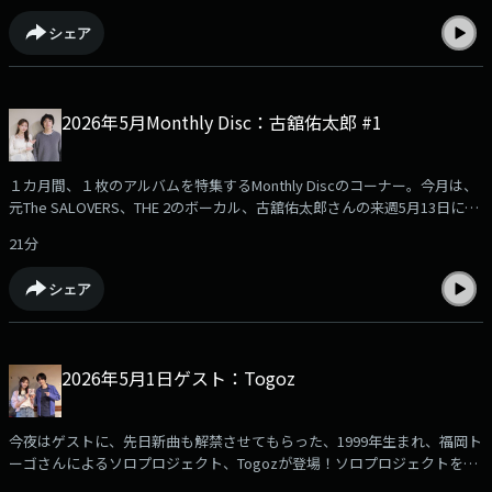
シェア
2026年5月Monthly Disc：古舘佑太郎 #1
１カ月間、１枚のアルバムを特集するMonthly Discのコーナー。今月は、
元The SALOVERS、THE 2のボーカル、古舘佑太郎さんの来週5月13日に配
信リリースになる、10年ぶりのソロアルバム『TAYUTAU』を、1ヶ月間特
21分
集！今回から全4回、本人との対談形式で特集していきます！
シェア
2026年5月1日ゲスト：Togoz
今夜はゲストに、先日新曲も解禁させてもらった、1999年生まれ、福岡ト
ーゴさんによるソロプロジェクト、Togozが登場！ソロプロジェクトを始
めた経緯や、今週リリースされた1stアルバム『発見』について伺いまし