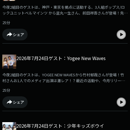
今夜2組目のゲストは、神戸・東京を拠点に活動する、3人組ポップス/ロ
ックユニットベルマインツ から盆丸一生さん、前田祥吾さんが登場！先月
リリースされた3rd EP『息を待つ人』について伺いました！ぜひお聞きく
25分
ださい！
シェア
2026年7月24日ゲスト：Yogee New Waves
今夜2組目のゲストは、YOGEE NEW WAVESから竹村郁哉さんが登場！竹
村さんお1人でのメディア出演は激レア！？最近の活動や、今月リリース
された新曲『GUM』について伺いました！ぜひお聞きください！
25分
シェア
2026年7月24日ゲスト：少年キッズボウイ