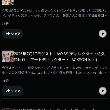
今夜1組目のゲストは、8人組で社会人もバンドも全力で楽しむ二刀流バン
ド、少年キッズボウイから、アキラさん、服部さんが登場！明日最終回を
迎える「BRAND NEW VOICE」についてや、今月リリースされた新曲
16分
『Kids in the Park』について伺いました！ぜひお聞きください！
シェア
2026年7月17日ゲスト：AVYSS(ディレクター・佐久
間信行、 アートディレクター・JACKSON kaki)
今夜はゲストに、音楽メディア／プラットフォーム AVYSSから、ディレク
ターの佐久間信行さん、コンセプトや企画を担当されたJACKSON kakiさ
んが登場！AVYSSについて、今月リリースのコンピアルバム2部作『INNER
31分
SYNC /HOLLOW HYPE』について伺いました！ぜひお聞きください！
シェア