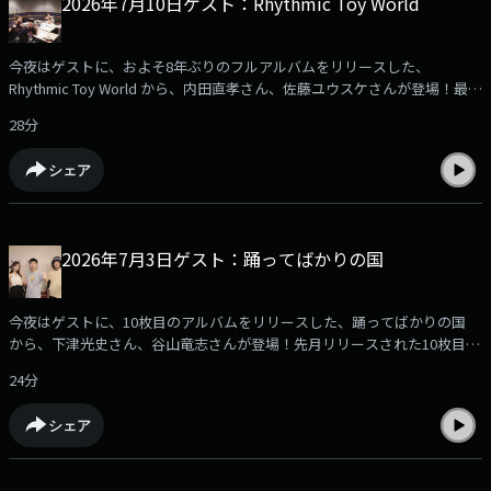
2026年7月10日ゲスト：Rhythmic Toy World
今夜はゲストに、およそ8年ぶりのフルアルバムをリリースした、
Rhythmic Toy World から、内田直孝さん、佐藤ユウスケさんが登場！最近
の活動や、5月にリリースされた最新アルバム『VESSELied』について伺
28分
いました！ぜひお聞きください！
シェア
2026年7月3日ゲスト：踊ってばかりの国
今夜はゲストに、10枚目のアルバムをリリースした、踊ってばかりの国
から、下津光史さん、谷山竜志さんが登場！先月リリースされた10枚目の
フルアルバム『PRISM』について伺いました！ぜひお聞きください！
24分
シェア