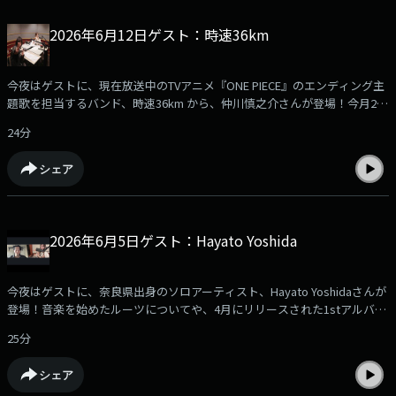
2026年6月12日ゲスト：時速36km
今夜はゲストに、現在放送中のTVアニメ『ONE PIECE』のエンディング主
題歌を担当するバンド、時速36km から、仲川慎之介さんが登場！今月24
日にリリースされるメジャー1stアルバム『目を閉じても残る赤』につい
24分
て伺いました！ぜひお聞きください！
シェア
2026年6月5日ゲスト：Hayato Yoshida
今夜はゲストに、奈良県出身のソロアーティスト、Hayato Yoshidaさんが
登場！音楽を始めたルーツについてや、4月にリリースされた1stアルバム
『URBAN ANNEX102』について伺いました！ぜひお聞きください！
25分
シェア