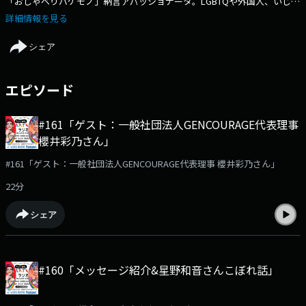
「おしゃべりバケモノ」納言アパッショナータ。LGBTQや外国人、いじめ
やひとり親家庭など、それぞれの立場のマイノリティーである人々が悩み
詳細情報を見る
を抱えて生きている時代の声を、ふたりのドラァグクイーンが優しく楽し
く受けとめます。この「だれでもラジオ」は、ドラァグクイーンとしての
シェア
世界も発信もしていきますが、世の中のマイノリティである二人が、ＬＧ
ＢＴＱ、などはもちろん、みなさんの中にもあるマイノリティな部分を共
感していくイマドキエンターテインメントです。
エピソード
#161「ゲスト：一般社団法人GENCOURAGE代表理事
櫻井彩乃さん」
#161「ゲスト：一般社団法人GENCOURAGE代表理事 櫻井彩乃さん」
22分
シェア
#160「メッセージ紹介&星野和音さんこぼれ話」