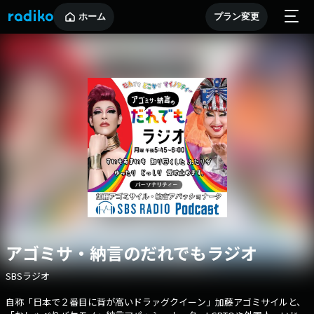
ホーム
プラン変更
アゴミサ・納言のだれでもラジオ
SBSラジオ
自称「日本で２番目に背が高いドラァグクイーン」加藤アゴミサイルと、