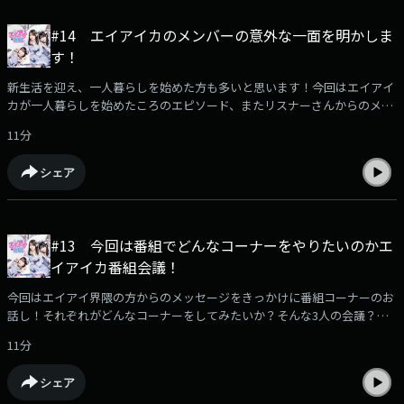
#14 エイアイカのメンバーの意外な一面を明かしま
す！
新生活を迎え、一人暮らしを始めた方も多いと思います！今回はエイアイ
カが一人暮らしを始めたころのエピソード、またリスナーさんからのメッ
セージにお答えしてメンバーのパーソナルなお話しを披露します！（放送
11分
ではきけなかった内容もお楽しみください！）エイアイ界隈へのメッセー
ジはこちら！どんどん送ってください
シェア
https://jocr.jp/mailform/aika/#google_vignette
#13 今回は番組でどんなコーナーをやりたいのかエ
イアイカ番組会議！
今回はエイアイ界隈の方からのメッセージをきっかけに番組コーナーのお
話し！それぞれがどんなコーナーをしてみたいか？そんな3人の会議？の
様子です！エイアイ界隈のアナタからのコーナーリクエストなどもお待ち
11分
しています！（放送ではきけなかった内容もお楽しみください！）エイア
イ界隈へのメッセージはこちら！どんどん送ってください
シェア
https://jocr.jp/mailform/aika/#google_vignette