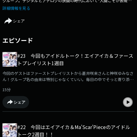
グループ。デジタルとアナログの狭間の時代において“人間こそが表現で
きるエンターテイメント”を、様々な角度から発信していく。メンバー
詳細情報を見る
は、玲奈(レナ)・千聖(チサト)・怜伽(レイカ)と、それぞれ異なる個性と実
績を持った3人が集結。ありのままのエイアイカをお届けする15分！
シェア
エピソード
#23 今回もアイドルトーク！エイアイカ＆ファース
トプレイリスト1週目
今回のゲストはファーストプレイリストから蒼井咲来さんと神咲ゆみなさ
ん！グループ名の由来は特別じゃなくていい。毎日の中でそっと寄り添う
ようなあなたにとって“一番近い存在”でいたい。そんな想いから生まれた
15分
という“ファーストプレイリスト。そこに二人がどうやって加入したの
か？アイドル活動を通じて体験したうれしいエピソード、そして実は、彼
シェア
女たちをプロデュースするのはエイアイカの楽曲を手掛けるYU-JINさん率
いるYUSVOX！ということでYU-JINさんのお話しなども伺います（放送で
はきけなかった内容もお楽しみください！）エイアイ界隈へのメッセージ
はこちら！どんどん送ってください
#22 今回はエイアイカ＆Ma'Scar'Pieceのアイドル
https://jocr.jp/mailform/aika/#google_vignette
トーク2週目！！