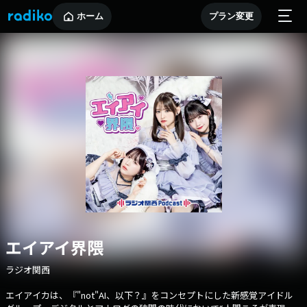
ホーム
プラン変更
エイアイ界隈
ラジオ関西
エイアイカは、『"not"AI、以下？』をコンセプトにした新感覚アイドル