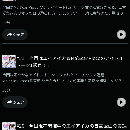
今回はMa’Scar’Piece のプライベートに迫ります甘崎結依梨さんと、山本
愛梨さんのオフの日の過ごし方、またメンバー一緒に今行きたい場所のこ
と、その他にもマスピさんのライブの時のお話し！MCはどんな感じで進
14分
めているのか？誰が担当するかなど最新のライブ情報ともに教えてくれま
す！（放送ではきけなかった内容もお楽しみください！）エイアイ界隈へ
シェア
のメッセージはこちら！どんどん送ってください
https://jocr.jp/mailform/aika/#google_vignette
#21 今回はエイアイカ＆Ma'Scar'Pieceのアイドル
トーク1週目！！
今回は賑やかなアイドルトーク！リアルとバーチャルで活躍！
Ma’Scar’Piece (電音部 シモキタザワエリア)困難と葛藤を経験しながら
も、“Scar”(傷跡)を持つことで“Piece”(作品)としての存在価値を深
16分
め、“MasterPiece”(最高傑作)を目指すトランスアイドル！。アイドルグ
ループ、Ma'Scar'Pieceから甘崎結依梨（明前魅音）さんと、山本愛梨
シェア
（三軒神楽）さんが登場！今回は二人がグループに入ったきっかけやここ
までの活動のことまたグループ内ではどんな立場なのか？さらに、実はち
ぃちゃんと共通点があるという山本愛梨さんとのお話しなど・・・盛りだ
くさんのトークお届けします（放送ではきけなかった内容もお楽しみくだ
#20 今回現在開催中のエイアイカの自主企画の裏話
さい！）エイアイ界隈へのメッセージはこちら！どんどん送ってください