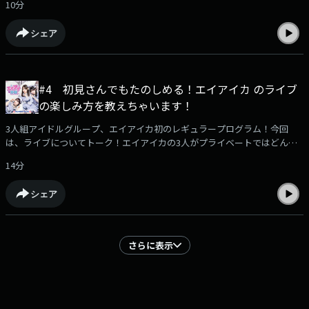
10分
未放送パートあります！）もちろんアニバーサリーライブの情報もお届け
しますのでお楽しみに！エイアイ界隈へのメッセージはこちら！どんどん
シェア
送ってくださいhttps://jocr.jp/mailform/aika/#google_vignette
#4 初見さんでもたのしめる！エイアイカ のライブ
の楽しみ方を教えちゃいます！
3人組アイドルグループ、エイアイカ初のレギュラープログラム！今回
は、ライブについてトーク！エイアイカの3人がプライベートではどんな
ライブにいっているのか？そしてエイアイカ自身のライブへのこだわり、
14分
またMCの様子、そして初見さんでも安心して楽しめるというエイアイカ
ライブの楽しさについえ教えてくれますよ！今回もOAで収まりきれなか
シェア
ったトークもあわせて楽しんでください！番組へのメッセージはこちら！
https://jocr.jp/mailform/aika/#google_vignette
さらに表示