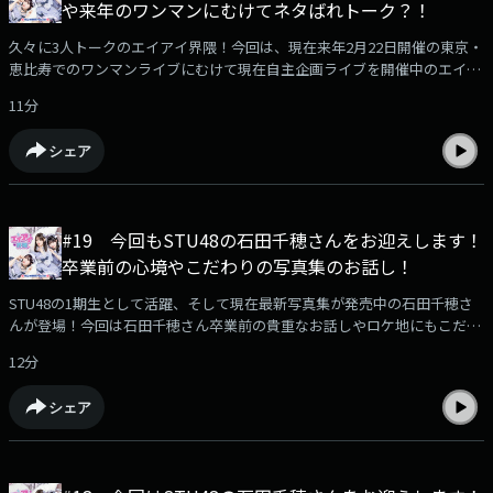
や来年のワンマンにむけてネタばれトーク？！
https://jocr.jp/mailform/aika/#google_vignette
久々に3人トークのエイアイ界隈！今回は、現在来年2月22日開催の東京・
恵比寿でのワンマンライブにむけて現在自主企画ライブを開催中のエイア
イカ！その企画ライブの裏側エピソードやちょっとだけ来年のワンマンに
11分
むけてのネタバレ？トークをします！これからちょこちょここの番組でレ
ア情報くれるそうなのでご期待ください！（放送ではきけなかった内容も
シェア
お楽しみください！）エイアイ界隈へのメッセージはこちら！どんどん送
ってくださいhttps://jocr.jp/mailform/aika/#google_vignette
#19 今回もSTU48の石田千穂さんをお迎えします！
卒業前の心境やこだわりの写真集のお話し！
STU48の1期生として活躍、そして現在最新写真集が発売中の石田千穂さ
んが登場！今回は石田千穂さん卒業前の貴重なお話しやロケ地にもこだわ
ったという最新写真集のついていろんなお話しを伺います（放送ではきけ
12分
なかった内容もお楽しみください！）エイアイ界隈へのメッセージはこち
ら！どんどん送ってください
シェア
https://jocr.jp/mailform/aika/#google_vignette