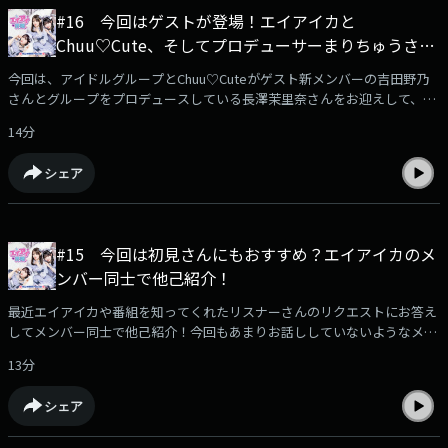
#16 今回はゲストが登場！エイアイカと
Chuu♡Cute、そしてプロデューサーまりちゅうさん
とアイドルトーク！
今回は、アイドルグループとChuu♡Cuteがゲスト新メンバーの吉田野乃
さんとグループをプロデュースしている長澤茉里奈さんをお迎えして、プ
ロデュースのきっかけや思い、またアイドルにあこがれていたという吉田
14分
野乃さんのあこがれのアイドルのことや加入してのお話しを伺います！
（放送ではきけなかった内容もお楽しみください！）エイアイ界隈へのメ
シェア
ッセージはこちら！どんどん送ってください
https://jocr.jp/mailform/aika/#google_vignette
#15 今回は初見さんにもおすすめ？エイアイカのメ
ンバー同士で他己紹介！
最近エイアイカや番組を知ってくれたリスナーさんのリクエストにお答え
してメンバー同士で他己紹介！今回もあまりお話ししていないようなメン
バーの素顔がわかるかも？（放送ではきけなかった内容もお楽しみくださ
13分
い！）エイアイ界隈へのメッセージはこちら！どんどん送ってください
https://jocr.jp/mailform/aika/#google_vignette
シェア