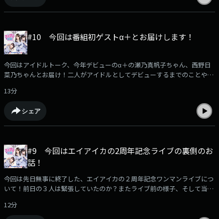
#10 今回は番組初ゲストα＋とお届けします！
今回はアイドルトーク、今年デビューのα＋の瀬乃真帆⼦ちゃん、西野日
菜乃ちゃんとお届け！二人がアイドルとしてデビューするまでのことや、
アイドルデビューしてから…エイアイカとα＋のアイドル同士だからこそ
13分
わかりあえるトークで盛り上がります！お楽しみに（放送ではきけなかっ
た内容もお聴きください！）エイアイ界隈へのメッセージはこちら！どん
シェア
どん送ってくださいhttps://jocr.jp/mailform/aika/#google_vignette
#9 今回はエイアイカの2周年記念ライブの裏側のお
話！
今回は先日無事に終了した、エイアイカの２周年記念ワンマンライブにつ
いて！前日の３人は緊張していたのか？またライブ前の様子、そして当日
のことそして初披露となった新曲「ヒロインの条件」についての想いなど
12分
についてトークします！まだまだライブの感想などもお待ちしていますそ
して次回は番組初ゲストとお届け！アイドルグループ＜α＋＞をお迎えし