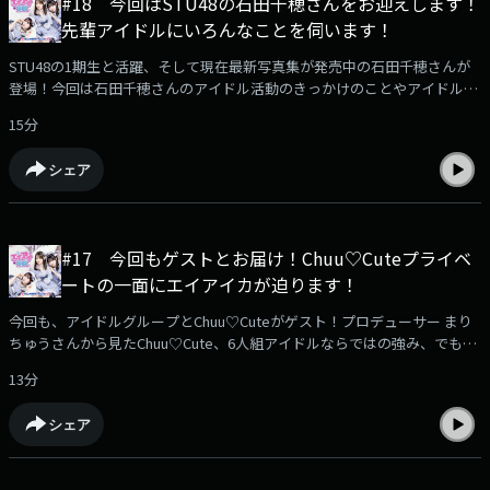
#18 今回はSTU48の石田千穂さんをお迎えします！
先輩アイドルにいろんなことを伺います！
STU48の1期生と活躍、そして現在最新写真集が発売中の石田千穂さんが
登場！今回は石田千穂さんのアイドル活動のきっかけのことやアイドルに
なってうれしかったことや、つらい経験…、そしてSTU48からの卒業が決
15分
まっている石田さんに、卒業を決断した理由や卒業コンサートに向けての
ことなどレアなお話しを伺います（放送ではきけなかった内容もお楽しみ
シェア
ください！）エイアイ界隈へのメッセージはこちら！どんどん送ってくだ
さいhttps://jocr.jp/mailform/aika/#google_vignette
#17 今回もゲストとお届け！Chuu♡Cuteプライベ
ートの一面にエイアイカが迫ります！
今回も、アイドルグループとChuu♡Cuteがゲスト！プロデューサー まり
ちゅうさんから見たChuu♡Cute、6人組アイドルならではの強み、でも実
は大変なことを明かしてくれたりメンバーのプライベートな一面はわか
13分
る？お話しも伺います！（放送ではきけなかった内容もお楽しみくださ
い！）エイアイ界隈へのメッセージはこちら！どんどん送ってください
シェア
https://jocr.jp/mailform/aika/#google_vignette