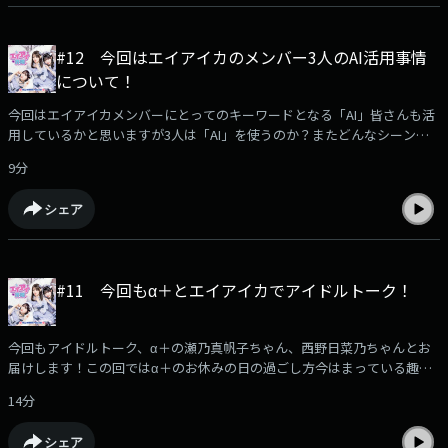
#12 今回はエイアイカのメンバー3人のAI活用事情
について！
今回はエイアイカメンバーにとってのキーワードとなる「AI」皆さんも活
用しているかと思いますが3人は「AI」を使うのか？またどんなシーンで
使っているのか？そんなお話しをしてくれますよ！（放送ではきけなかっ
9分
た内容もお楽しみください！）エイアイ界隈へのメッセージはこちら！ど
んどん送ってくださいhttps://jocr.jp/mailform/aika/#google_vignette
シェア
#11 今回もα＋とエイアイカでアイドルトーク！
今回もアイドルトーク、α＋の瀬乃真帆⼦ちゃん、西野日菜乃ちゃんとお
届けします！この回ではα＋のお休みの日の過ごし方今はまっている趣味
のこと、好きなアイドルのこと！二人のパーソナルなことから今後控える
14分
作品について伺います（放送ではきけなかった内容もお楽しみくださ
い！）エイアイ界隈へのメッセージはこちら！どんどん送ってください
シェア
https://jocr.jp/mailform/aika/#google_vignette