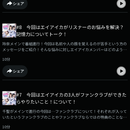
シェア
ますお楽しみに（今回も放送ではきけなかった内容あります！）エイアイ
界隈へのメッセージはこちら！どんどん送ってください
https://jocr.jp/mailform/aika/#google_vignette
#8 今回はエイアイカがリスナーのお悩みを解決？
記憶力についてトーク！
玲奈メインで番組進行！今回は名前や人の顔を覚えるのが苦手という方の
メッセージをご紹介！そんな悩みに対しエイアイカメンバーはどのように
覚えているのか？果たして記憶力には自信があるのは誰か？そんな「記
10分
憶」についてのお話で盛り上がります！（今回も放送ではきけなかった内
容あります！）エイアイ界隈へのメッセージはこちら！どんどん送ってく
シェア
ださいhttps://jocr.jp/mailform/aika/#google_vignette
#7 今回はエイアイカの3人がファンクラブができた
らやりたいこと！について！
千聖がメインで進行の今回は…ファンクラブについて！それぞれが入って
いたというファンクラブのことやファンクラブならではの特典のことなど
のお話やエイアイカのファンクラブが出来たらどんなことをしたいか？3
10分
人それぞれの想いをお話します！（今回も放送ではきけなかった内容あり