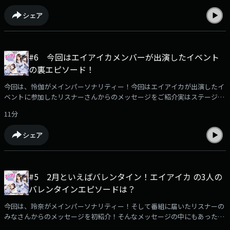
ます！）エイアイ界隈へのメッセージはこちら！どんどん送ってください
シェア
https://jocr.jp/mailform/aika/#google_vignette
#6 今回はエイアイカメンバーが出演したイベント
の裏エピソード！
今回は、怜伽がメインパーソナリティー！今回はエイアイカが出演したイ
ベントに参加したリスナーさんからのメッセージをご紹介実はステージ以
外にもグルメも楽しんだ3人…どんなグルメを楽しんだのか？そして実は
11分
衣装が…などイベント裏側エピソードをお届けしますアニバーサリーライ
ブの情報もお届けしますのでお楽しみに！（今回も放送ではきけなかった
シェア
内容あります！）エイアイ界隈へのメッセージはこちらです！
https://jocr.jp/mailform/aika/#google_vignette
#5 2月といえばバレンタイン！エイアイカ の3人の
バレンタインエピソードは？
今回は、玲奈がメインパーソナリティー！そして番組に届いたリスナーの
みなさんからのメッセージを初紹介！そんなメッセージの中にもあった
「バレンタイン」について３人の想い出エピソードを語ります！（今回も