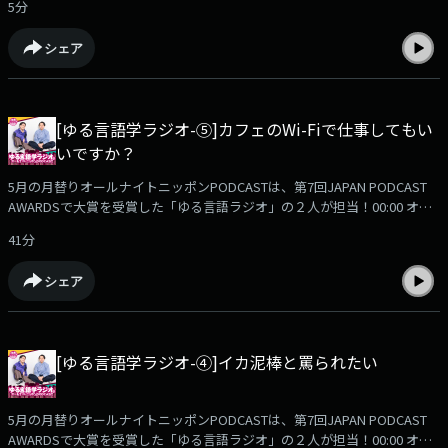
5分
光の速さで移動している Ep2 ヒノキ・ボンバイエ Ep3 武道館でクワガタ
バトル Ep4 イカ泥棒と罵られたい Ep5 カフェのWi-Fiで仕事してもいいで
シェア
すか？まだ聞いていない、もう一度聞きたいという方は、radikoですべて
のエピソードを、いつでもどこでも無料で聞くことが出来ます。
https://radiko.jp/podcast/channels/c571a7fd-6a8d-4af3-a9b9-
828bc0c5fb01?share=1
[ゆる言語学ラジオ-⑤]カフェのWi-Fiで仕事してもい
いですか？
5月の月替りオールナイトニッポンPODCASTは、第7回JAPAN PODCAST
AWARDSで大賞を受賞した「ゆる言語ラジオ」の２人が担当！00:00 オー
プニング〜タイトルコール01:08 堀元近況：コメンテーターでの失敗09:07
41分
水野近況：ずっと誤解していた事16:54 お便り：「ウソ」と職種別の口癖
22:14 お便り：「そ・う・で・す・ね」は素晴らしい兆候26:49 お便り：
シェア
「1個」という表現とフランス語31:09 お便り：「お手隙でない際に」と肯
定と否定の入れ替わり38:17 エンディング感想メールも是非お送りくださ
い！✉️ yurugengo@allnightnippon.com番組公式Xアカウント：
https://x.com/ann_podcast (@ann_podcast)#ゆる言語学ラジオANNP を
[ゆる言語学ラジオ-④]イカ泥棒と罵られたい
つけてぜひ投稿お願いします！radikoアプリをダウンロード！過去の配信
回も「無料で」配信中！https://radiko.jp/podcast/channels/c571a7fd-
6a8d-4af3-a9b9-828bc0c5fb01?share=1
5月の月替りオールナイトニッポンPODCASTは、第7回JAPAN PODCAST
AWARDSで大賞を受賞した「ゆる言語ラジオ」の２人が担当！00:00 オー