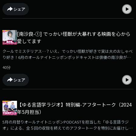
の。いい感じの言葉で。自分で描いた画像。などお気軽にお送りくださ
シェア
い！sara@allnightnippon.com～・～・～・～・～・～・～・～・～・
～・～radikoアプリでお聴きいただけます！
https://radiko.jp/podcast/channels/c571a7fd-6a8d-4af3-a9b9-
828bc0c5fb01?share=1✉️sara@allnightnippon.com#南沙良ANNP番組公
[南沙良-①] でっかい怪獣が大暴れする映画を心から
式Xアカウント@ann_podcast
愛してます
クールでミステリアス…？いえ、でっかい怪獣が好きで実は大のおしゃべ
り好き！6月のオールナイトニッポンポッドキャストは俳優の南沙良が担
当！【第1部】・映画の世界で様々な犯罪をコンプリートしている南沙良
40分
の素顔とは？ずっと誰かとしゃべっている、SNSの情報を信じてすぐ買い
物しちゃう、、、意外な一面に迫る！【第2部】・南沙良の好き語り～恐
シェア
竜編～でっかい怪獣が大暴れする映画を心から愛してる南沙良が恐竜/恐
竜映画を語る【第3部】・「あたし、能力者」「どんなにガラガラな飲食
店でも入店後すぐに大行列を呼んでしまう」「ロケ現場を必ず晴れさせる
ことができる」などの能力を持つ南沙良のように「能力」を持つリスナー
【ゆる言語学ラジオ】特別編-アフタートーク（2024
からのメールを紹介します～・～・～・～・～・～・～・～・～・～・～
年5月担当）
radikoアプリでお聴きいただけます！
https://radiko.jp/podcast/channels/c571a7fd-6a8d-4af3-a9b9-
5月の月替りオールナイトニッポンPODCASTを担当した「ゆる言語ラジ
828bc0c5fb01?share=1✉️sara@allnightnippon.com#南沙良ANNP番組公
オ」による、全５回の収録を終えてのアフタートークを特別にお届けしま
式Xアカウント@ann_podcast
す。2026年5月に全５回にわたってお届けした内容はこちら！ Ep1 上司は