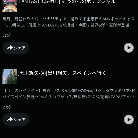
[FANTASTICS-#01] そうめんのポテンシャル
毎月、月替わりのパーソナリティでお送りする土曜日のANNポッドキャス
ト。8月はLDH所属のFANTASTICSが担当！今回は世界&澤本夏輝が登場！
夏っぽいことしてます。ぜひお聞きください！radikoアプリでもお聴きい
51分
ただけます！https://radiko.jp/podcast/channels/c571a7fd-6a8d-4af3-
a9b9-828bc0c5fb01share=1メールなら✉️fanta@allnightnippon.com ま
シェア
で！ハッシュタグは#FANTASTICSのANNPです！番組公式Xアカウント
@ann_podcast
[黒川想矢-④]黒川想矢、スペインへ行く
【今回のハイライト】最終回/スペイン旅行の計画/サグラダファミリア/ド
バイスペイン旅行/どんぐらいでかい？/無料旅/スタバ/彫刻/ZARA/マイペ
ットピッグ/まつりちゃん/radikoアプリでお聴きいただけます！
28分
https://radiko.jp/podcast/channels/c571a7fd-6a8d-4af3-a9b9-
828bc0c5fb01?share=1✉️soya@allnightnippon.com#黒川想矢ANNP番組
シェア
公式Xアカウント@ann_podcast