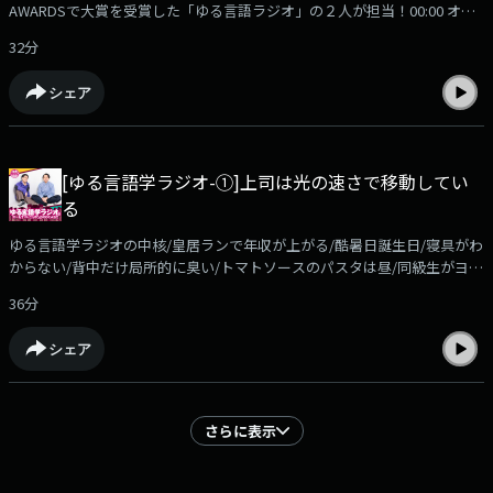
AWARDSで大賞を受賞した「ゆる言語ラジオ」の２人が担当！00:00 オー
プニング〜タイトルコール01:35 堀元さんの評判が上がる話04:32 水野さん
32分
の評判が上がる話06:05 堀元さんの評判が上がる話（リベンジ）08:38 水野
さんの言動について12:14 お便り：意味が漂白された「変な話」と「要す
シェア
るに」21:09 お便り：「子曰く」とモダリティの進化28:49 エンディング
【メッセージ募集】「あなたのまわりの気になる口癖」大募集中！感想メ
ールも是非お送りください！✉️ yurugengo@allnightnippon.com番組公式
Xアカウント：https://x.com/ann_podcast (@ann_podcast)#ゆる言語学
[ゆる言語学ラジオ-①]上司は光の速さで移動してい
ラジオANNPをつけてぜひ投稿お願いします！radikoアプリをダウンロー
る
ド！過去の配信回も「無料で」配信中！
https://radiko.jp/podcast/channels/c571a7fd-6a8d-4af3-a9b9-
ゆる言語学ラジオの中核/皇居ランで年収が上がる/酷暑日誕生日/寝具がわ
828bc0c5fb01?share=1
からない/背中だけ局所的に臭い/トマトソースのパスタは昼/同級生がヨル
シカのn-buna5月の月替りオールナイトニッポンPODCASTは、第7回
36分
JAPAN PODCAST AWARDSで大賞を受賞した「ゆる言語ラジオ」の２人が
担当！00:00 オープニング〜タイトルコール01:10 水野の近況：気象庁「酷
シェア
暑日」命名06:12 堀元の近況：寝具の正しい使い方？20:09 お便り：「一瞬
いい？」と時間の誇張表現24:20 お便り：「はっきり言って」とモダリテ
ィ29:17 お便り：「爆笑」という新しい口癖【メッセージ募集】「あなた
のまわりの気になる口癖」大募集中！感想メールも是非お送りください！
さらに表示
✉️ yurugengo@allnightnippon.com番組公式Xアカウント：
https://x.com/ann_podcast (@ann_podcast)#ゆる言語学ラジオANNP を
つけてぜひ投稿お願いします！radikoアプリをダウンロード！過去の配信