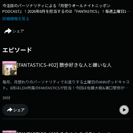
今注目のパーソナリティによる『月替りオールナイトニッポン
PODCAST』！2026年8月を担当するのは「FANTASTICS」！毎週土曜日18
時頃配信です！【過去に担当したパーソナリティ】・2026年七瀬すず菜
詳細情報を見る
（1月）、打首獄門同好会（2月）、長浜広奈（3月）、志田こはく（4
月）、ゆる言語学ラジオ（5月）、南沙良（6月）、黒川想矢（7月）・
シェア
2025年みなみかわ（2月）、にぼしいわし（3月）、バッテリィズ（4
月）、友田オレ（5月）、ナイチンゲールダンス（6月）、おいでやす小田
（7月）、ロングコートダディ（8月）、CANDYTUNE（9月）、カラフルピ
エピソード
ーチ（10月）、ハナコ（11月）、松村沙友理（12月）・2024年なすなか
にし中西（2月）、梵天（4月）、滝音（5月）、地獄変（6月）、三日月マ
ンハッタン（7月）、サルゴリラ（8月）、永野（9月）、ゆりやんレトリ
[FANTASTICS-#02] 散歩好きな人と嫌いな人
ィバァ（10月）、クロちゃん(12月)・2023年ヤーレンズ（1月）、キュウ
（2月）、ジャガモンド（3月）、ニュースター（4月）、ニッポンの社長
（5月）、ストレッチーズ（6月）、カカロニ（7月）、ラパルフェ（8
毎月、月替わりのパーソナリティでお送りする土曜日のANNポッドキャス
月）、さすらいラビー（9月）、男性ブランコ（10月）、ジグザグジギー
ト。8月はLDH所属のFANTASTICSが担当！今回は佐藤大樹&瀬口黎弥が登
（11月）、東京ホテイソン（12月）、クールポコ。（年越し特番）・
場！気温も低く歩きやすい夜でした。radikoアプリでもお聴きいただけま
2022年ママタルト（1月）、XXCLUB（2月）、高田ぽる子とやす子（3
36分
す！https://radiko.jp/podcast/channels/c571a7fd-6a8d-4af3-a9b9-
月）、モグライダー（4月）、エルフ（5月）、カミナリ（6月）、ガクヅ
828bc0c5fb01share=1メールなら✉️fanta@allnightnippon.com まで！ハ
ケ（7月）、ラバーガール（8月）、かが屋（9月）、パンプキンポテトフ
シェア
ッシュタグは#FANTASTICSのANNPです！番組公式Xアカウント
ライ（10月）、ぱーてぃーちゃん（11月）、怪奇！YesどんぐりRPG（12
@ann_podcast
月）・2021年Gパンパンダ（10月）、ランジャタイ（11月）、まんじゅう
大帝国（12月）、クールポコ。(年越し特番)