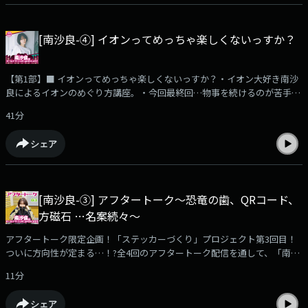
[南沙良-④] イオンってめっちゃ楽しくないっすか？
【第1部】■ イオンってめっちゃ楽しくないっすか？・イオン大好き南沙
良によるイオンのめぐり方講座。・今回最終回…物事を続けるのが苦手。
バレエ、英会話、ピアノetc...【第2部】■南沙良の好き語り～アニメ編
41分
～・大傑作「宇宙よりも遠い場所」・小学生：少女漫画雑誌「Sho-
Comi」、「マーガレット」、中学生：「黒子のバスケ」・中学生のとき
シェア
に「カゲロウプロジェクト」に出会い人生乱される・赤いカラコン、推し
の香水の使い方…南沙良のオタク道【第3部】■「あたし、能力者」
FINAL「どんなにガラガラな飲食店でも入店後すぐに大行列を呼んでしま
う」「ロケ現場を必ず晴れさせることができる」などの能力を持つ南沙良
[南沙良-③] アフタートーク～恐竜の歯、QRコード、
のように「能力」を持つリスナーからのメールを紹介します。エンディン
方磁石 …名案続々～
グでは重大発表も！～・～・～・～・～・～・～・～・～・～・radikoア
プリでお聴きいただけます！
アフタートーク限定企画！「ステッカーづくり」プロジェクト第3回目！
https://radiko.jp/podcast/channels/c571a7fd-6a8d-4af3-a9b9-
ついに方向性が定まる…！?全4回のアフタートーク配信を通して、「南沙
828bc0c5fb01?share=1✉️sara@allnightnippon.com#南沙良ANNP番組公
良ステッカー」をリスナーの皆さんと作り上げます！～・～・～・～・
式Xアカウント@ann_podcast
11分
～・～・～・～・～・～・～radikoアプリでお聴きいただけます！
https://radiko.jp/podcast/channels/c571a7fd-6a8d-4af3-a9b9-
シェア
828bc0c5fb01?share=1✉️sara@allnightnippon.com#南沙良ANNP番組公