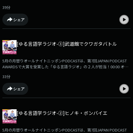
プニング〜タイトルコール01:24 堀元の近況：イカを取りすぎた14:38 水野
39分
の近況：人前で鼻をかむことについて24:14 お便り：「個人的には」と炎
上対策27:58 お便り：続・「変な話」30:27 お便り：「ナンセンス」で見え
シェア
る文化資本37:41 エンディング【メッセージ募集】「あなたのまわりの気
になる口癖」大募集中！感想メールも是非お送りください！✉️
yurugengo@allnightnippon.com番組公式Xアカウント：
https://x.com/ann_podcast (@ann_podcast)#ゆる言語学ラジオANNP を
[ゆる言語学ラジオ-③]武道館でクワガタバトル
つけてぜひ投稿お願いします！radikoアプリをダウンロード！過去の配信
回も「無料で」配信中！https://radiko.jp/podcast/channels/c571a7fd-
6a8d-4af3-a9b9-828bc0c5fb01?share=1
5月の月替りオールナイトニッポンPODCASTは、第7回JAPAN PODCAST
AWARDSで大賞を受賞した「ゆる言語ラジオ」の２人が担当！00:00 オー
プニング〜タイトルコール02:02 堀元の近況：記念品の整理07:16 水野の近
33分
況：変なプレゼント15:26 お便り：「あにょー」とRADWINPS22:29 お便
り：語幹用法とクワガタバトル25:53 お便り：「iPhoneから送信」の役割
シェア
28:52 エンディング【メッセージ募集】「あなたのまわりの気になる口
癖」大募集中！感想メールも是非お送りください！✉️
yurugengo@allnightnippon.com番組公式Xアカウント：
https://x.com/ann_podcast (@ann_podcast)#ゆる言語学ラジオANNPを
[ゆる言語学ラジオ-②]ヒノキ・ボンバイエ
つけてぜひ投稿お願いします！radikoアプリをダウンロード！過去の配信
回も「無料で」配信中！https://radiko.jp/podcast/channels/c571a7fd-
6a8d-4af3-a9b9-828bc0c5fb01?share=1
5月の月替りオールナイトニッポンPODCASTは、第7回JAPAN PODCAST