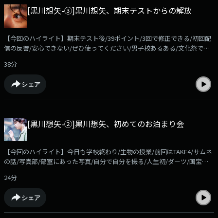
[黒川想矢-③]黒川想矢、期末テストからの解放
【今回のハイライト】期末テスト後/39ポイント/3回で修正できる/初回配
信の反響/安心できない/ぜひ使ってください/男子校あるある/文化祭での
生態/きくたてっぺい/参鶏湯との出会い/ストップ！/韓国のゲームセンタ
38分
ー/どれくらいでかい？/ラストのおまけはTAKE１のタイトルコールです
radikoアプリでお聴きいただけます！
シェア
https://radiko.jp/podcast/channels/c571a7fd-6a8d-4af3-a9b9-
828bc0c5fb01?share=1✉️soya@allnightnippon.com#黒川想矢ANNP番組
公式Xアカウント@ann_podcast
[黒川想矢-②]黒川想矢、初めてのお泊まり会
【今回のハイライト】今日も学校終わり/生物の授業/前回はTAKE4/サムネ
の話/写真部/部室にあった写真/自分で自分を撮る/人生初/ダーツ/国宝が
活きた/いつか乗りたいradikoアプリでお聴きいただけます！
24分
https://radiko.jp/podcast/channels/c571a7fd-6a8d-4af3-a9b9-
828bc0c5fb01?share=1✉️soya@allnightnippon.com#黒川想矢ANNP番組
シェア
公式Xアカウント@ann_podcast