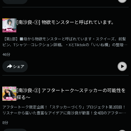
式Xアカウント@ann_podcast
[南沙良-③] 物欲モンスターと呼ばれています。
【第1部】■母から物欲モンスターと呼ばれています・スクイーズ、前髪
ピン、Tシャツ…コレクション詳細。・XとTiktokの「いいね欄」の整理で
日々忙しい。・めちゃ買い物してるのに部屋がきれいな謎に迫る。【第2
46分
部】■分刻みで予定を立てたい女、南沙良。・旅行とごはんは絶対失敗し
たくないから調べたおす。・「マジカル・シークレット・ツアー」で訪れ
シェア
たシンガポール滞在記。・予定通りにいかなかったことを思い出し、収録
中に腕を噛みちぎりたくなる衝動に駆られる。・「マジカル・シークレッ
ト・ツアー」天野千尋監督からのサプライズコメント。【第3部】■「あ
たし、能力者」「どんなにガラガラな飲食店でも入店後すぐに大行列を呼
[南沙良-②] アフタートーク～ステッカーの可能性を
んでしまう」「ロケ現場を必ず晴れさせることができる」などの能力を持
探る～
つ南沙良のように「能力」を持つリスナーからのメールを紹介します。
～・～・～・～・～・～・～・～・～・～・～radikoアプリでお聴きいた
アフタートーク限定企画！「ステッカーづくり」プロジェクト第2回目！
だけます！https://radiko.jp/podcast/channels/c571a7fd-6a8d-4af3-
リスナーから届いた豊富なアイデアに南沙良が歓喜！全4回のアフタート
a9b9-828bc0c5fb01?share=1✉️sara@allnightnippon.com#南沙良ANNP番
ーク配信を通して、「南沙良ステッカー」をリスナーの皆さんと作り上げ
組公式Xアカウント@ann_podcast
8分
ます！イラストにしたらいい感じだと思うもの。いい感じの言葉で。自分
で描いた画像。などお気軽にお送りください！sara@allnightnippon.com