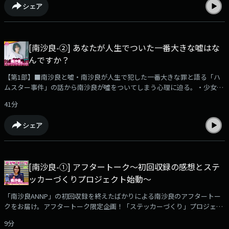
シェア
～・～・～・～・～・～・～・～・～・～・～radikoアプリでお聴きいた
だけます！https://radiko.jp/podcast/channels/c571a7fd-6a8d-4af3-
a9b9-828bc0c5fb01?share=1✉️sara@allnightnippon.com#南沙良ANNP番
組公式Xアカウント@ann_podcast
[南沙良-②] あなたが人生でついた一番大きな嘘はな
んですか？
【第1部】■南沙良と嘘・南沙良が人生で犯した一番大きな罪と語る「ハ
ムスター事件」の話から南沙良が噓をついてしまう心理に迫る。・少女の
涙を止めるために妖精になって踊るゲームにハマっている南沙良。【第2
41分
部】■南沙良の好き語り～サメ映画編～サメ映画は「風邪をひいたときに
みる夢」みたいで好きだという南沙良がおすすめのB級サメ映画を語る。
シェア
「MEGザ・モンスター」、「シャークネード」名作続々。【第3部】
■「あたし、能力者」「どんなにガラガラな飲食店でも入店後すぐに大行
列を呼んでしまう」「ロケ現場を必ず晴れさせることができる」などの能
力を持つ南沙良のように「能力」を持つリスナーからのメールを紹介しま
[南沙良-①] アフタートーク～初回収録の感想とステ
す。・南沙良の新しい能力も公開。～・～・～・～・～・～・～・～・
ッカーづくりプロジェクト始動～
～・～・～radikoアプリでお聴きいただけます！
https://radiko.jp/podcast/channels/c571a7fd-6a8d-4af3-a9b9-
「南沙良ANNP」の初回収録を終えたばかりによる南沙良のアフタートー
828bc0c5fb01?share=1✉️sara@allnightnippon.com#南沙良ANNP番組公
クをお届け。アフタートーク限定企画！「ステッカーづくり」プロジェク
式Xアカウント@ann_podcast
ト始動！全4回のアフタートーク配信を通して、「南沙良ステッカー」を
9分
リスナーの皆さんと作り上げます！イラストにしたらいい感じだと思うも