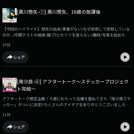
[黒川想矢-①] 黒川想矢、16歳の放課後
【今回のハイライト】想矢の由来/青春がない/なぜ前倒しで収録している
のか.../中間テストの結果/舘プロ/セリフを覚えない/趣味/写真を始めたき
っかけ/宇宙エレベーター/沖縄めっちゃ楽しかった/紅芋タルトのくじ引
37分
き/のぶ先生/radikoアプリでお聴きいただけます！
https://radiko.jp/podcast/channels/c571a7fd-6a8d-4af3-a9b9-
シェア
828bc0c5fb01?share=1✉️soya@allnightnippon.com#黒川想矢ANNP番組
公式Xアカウント@ann_podcast
[南沙良-④] アフタートーク～ステッカープロジェク
ト完結～
アフタートーク限定企画！４週にわたって会議を重ねてきた「南沙良ステ
ッカー」がついに決定!?たくさんのアイデアをありがとうございました！
～・～・～・～・～・～・～・～・～・～・radikoアプリでお聴きいただ
11分
けます！https://radiko.jp/podcast/channels/c571a7fd-6a8d-4af3-a9b9-
828bc0c5fb01?share=1✉️sara@allnightnippon.com#南沙良ANNP番組公
シェア
式Xアカウント@ann_podcast