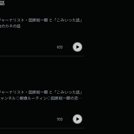
話
ジャーナリスト・田原総一朗 と「こみいった話」
治のカネの話
6分
ジャーナリスト・田原総一朗 と「こみいった話」
朗チャンネル◇朝食ルーティン◇田原総一朗の恋バ
9分