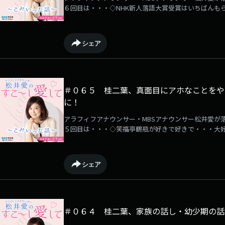
６回目は・・・◇NHK新人落語大賞受賞はいちばんも
プ◇カンペの指示、無視する？しない？
シェア
＃０６５ 桂二葉、真面目にアホなことをや
に！
アラフィフアナウンサー・MBSアナウンサー松井愛が
５回目は・・・◇笑福亭鶴瓶が好きで好きで・・・大
シェア
＃０６４ 桂二葉、家族の話し・幼少期の話