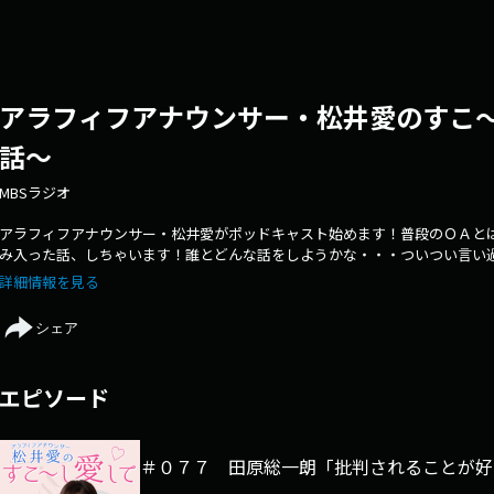
アラフィフアナウンサー・松井愛のすこ
話～
MBSラジオ
アラフィフアナウンサー・松井愛がポッドキャスト始めます！普段のＯＡと
み入った話、しちゃいます！誰とどんな話をしようかな・・・ついつい言い
聞いてね♪
詳細情報を見る
シェア
エピソード
＃０７７ 田原総一朗「批判されることが好