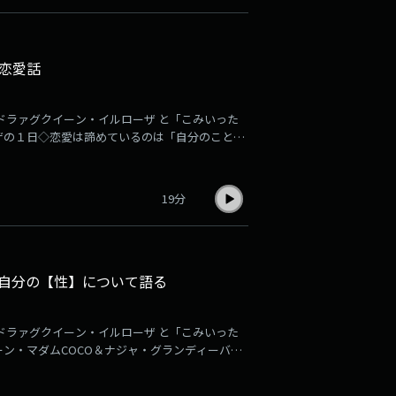
恋愛話
ドラァグクイーン・イルローザ と「こみいった
ザの１日◇恋愛は諦めているのは「自分のことが
◇大好きなキックボクサー・武尊さんについて
・・・
19分
自分の【性】について語る
ドラァグクイーン・イルローザ と「こみいった
ン・マダムCOCO＆ナジャ・グランディーバと
昼職：溶接士について他・・・