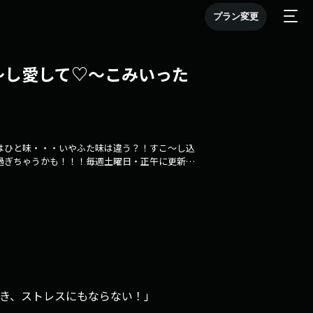
プラン変更
～し愛して♡～こみいった
はひと味・・・いやふた味は違う？！すこ～し込
過ぎちゃうかも！！！毎週土曜日・正午に更新！
き、ストレスにもならない！」