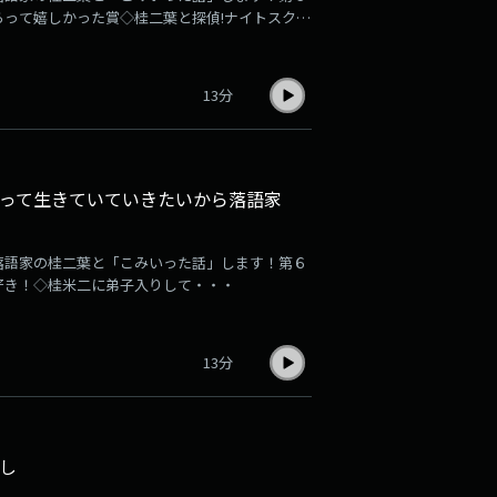
らって嬉しかった賞◇桂二葉と探偵!ナイトスクー
13分
って生きていていきたいから落語家
落語家の桂二葉と「こみいった話」します！第６
好き！◇桂米二に弟子入りして・・・
13分
し