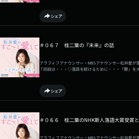
ォロワー爆上り！◇野球と車とラジオの仕事◇パーソ
シェア
＃０６７ 桂二葉の『未来』の話
アラフィフアナウンサー・MBSアナウンサー松井愛が
７回目は・・・◇落語を続けるために・・・「膝」を
ンのマイカーで◇好きなタイプは結局・・・笑福亭鶴
シェア
＃０６６ 桂二葉のNHK新人落語大賞受賞と
アラフィフアナウンサー・MBSアナウンサー松井愛が