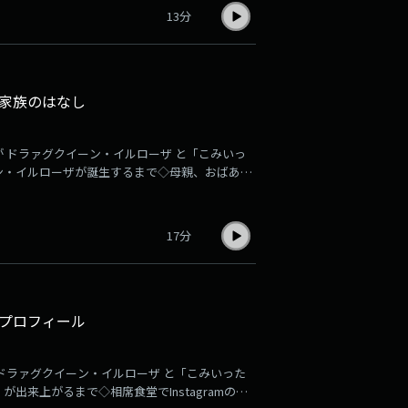
13分
家族のはなし
 ドラァグクイーン・イルローザ と「こみいっ
ン・イルローザが誕生するまで◇母親、おばあち
17分
プロフィール
ドラァグクイーン・イルローザ と「こみいった
来上がるまで◇相席食堂でInstagramのフ