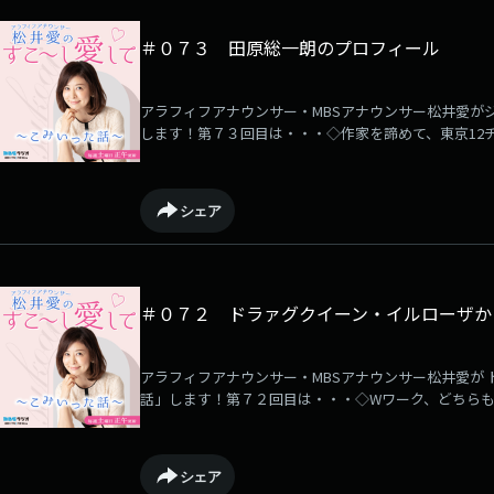
＃０７３ 田原総一朗のプロフィール
アラフィフアナウンサー・MBSアナウンサー松井愛が
します！第７３回目は・・・◇作家を諦めて、東京12
◇過激な番組作りエピソード◇田原総一朗の交友関係
シェア
＃０７２ ドラァグクイーン・イルローザか
アラフィフアナウンサー・MBSアナウンサー松井愛が 
話」します！第７２回目は・・・◇Wワーク、どちら
と思う生き方をしたい◇メイクは好きではなく、研究
他・・・
シェア