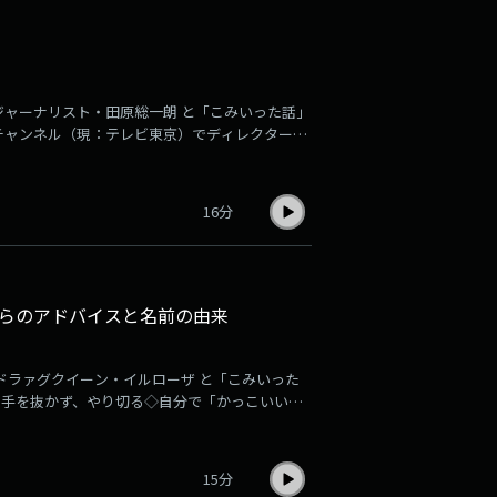
ジャーナリスト・田原総一朗 と「こみいった話」
チャンネル（現：テレビ東京）でディレクターに
他・・・
16分
らのアドバイスと名前の由来
ドラァグクイーン・イルローザ と「こみいった
も手を抜かず、やり切る◇自分で「かっこいい」
もしない「イルローザ」の顔しか作れない
15分