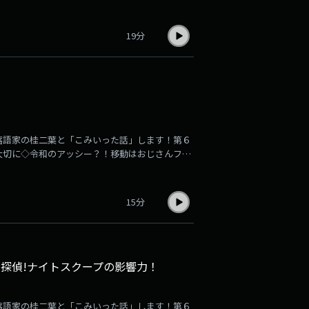
ナルジムの通って１０３㎏→８５㎏に他・・・
19分
落語家の桂二葉と「こみいった話」します！第６
大切に◇令和のアッシー？！移動はおじさんファ
瓶！他・・・
15分
探偵!ナイトスクープの影響力！
落語家の桂二葉と「こみいった話」します！第６