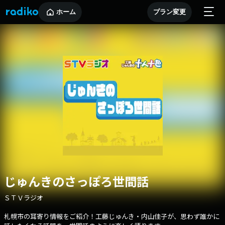
ホーム
プラン変更
じゅんきのさっぽろ世間話
ＳＴＶラジオ
札幌市の耳寄り情報をご紹介！工藤じゅんき・内山佳子が、思わず誰かに