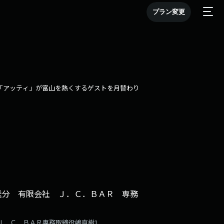
プラン変更
「アッティ」が富山を熱くするゲストを月替わり
放送分 有限会社 Ｊ．Ｃ．ＢＡＲ 専務
社Ｊ．Ｃ．ＢＡＲ専務取締役嶋直樹1