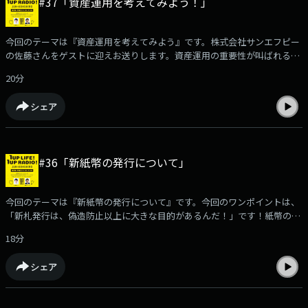
#37「資産運用を考えてみよう！」
今回のテーマは『資産運用を考えてみよう』です。株式会社サンエフピー
の佐藤さんをゲストに迎えお送りします。資産運用の重要性が叫ばれる昨
今ですが、なぜ今資産運用？結局資産運用って何をすればいいの？といっ
20分
た様々な疑問について一緒に考えていきましょう。
シェア
#36「新紙幣の発行について」
今回のテーマは『新紙幣の発行について』です。今回のワンポイントは、
「新札発行は、偽造防止以上に大きな目的があるんだ！」です！紙幣の歴
史を紐解き、なぜこのタイミングで新紙幣に切り替わるのか、わかりやす
18分
く説明していきます。
シェア