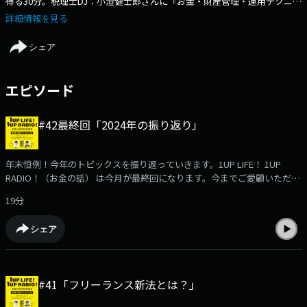
得る30分。税理士DJ：小澄健士郎さんに『お金・財産管理・運用テクニッ
ク』を伺いながら、人生をより前向きに1UPしていく為の30分！気になる
詳細情報を見る
お金の話を、分かりやすく・楽しく学んでお金に強くなりましょう。FMノ
ースウェーブ『1UPLIFE！1UPRADIO！』毎月第一月曜日15:30-
シェア
16:00https://www.fmnorth.co.jp/1up/
エピソード
#42最終回「2024年の振り返り」
年末恒例！今年のトピックスを振り返っていきます。1UP LIFE！ 1UP
RADIO！（お金の話） は今月が最終回になります。今までご愛顧いただき
ましてありがとうございました。
19分
シェア
#41「フリーランス新法とは？」