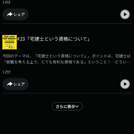
14分
あるので、「節税」についても詳しく解説したあと、「複業」についても
わかりやすく説明していきます。詳しくはポッドキャストでチェック！
シェア
#23「宅建士という資格について」
今回のテーマは、『宅建士という資格について』。ポイントは、宅建士は
「就職を考える上で、とても有利な資格である」ということ！…どういう
ことなのか。詳しくは、ポッドキャストをcheck！
12分
シェア
さらに表示