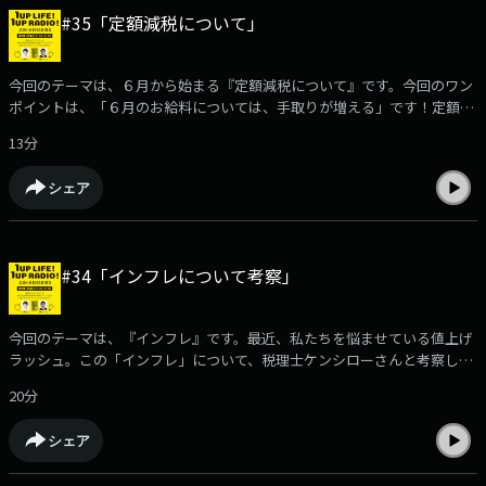
#35「定額減税について」
今回のテーマは、６月から始まる『定額減税について』です。今回のワン
ポイントは、「６月のお給料については、手取りが増える」です！定額減
税の制度から、ではなぜ手取りが増えるのか、どれくらい増えるのかな
13分
ど、わかりやすく説明していきます。詳しくは、ポッドキャストをcheck!
シェア
#34「インフレについて考察」
今回のテーマは、『インフレ』です。最近、私たちを悩ませている値上げ
ラッシュ。この「インフレ」について、税理士ケンシローさんと考察して
いきます。「インフレ」を考えるにあたってのワンポイントは、「インフ
20分
レは、格差社会を生むアクションが重要」ということです！インフレはど
うして起きるのか、その要因から、今後日本はインフレが進んでいくのか
シェア
など、わかりやすく説明していきます。詳しくは、ポッドキャストを
check!