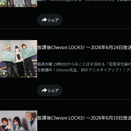
オレカバトル2』ゲーム挿入歌「Lamipus」を早速深化し
Chevon LOCKS!へのメッセージを大募集！メッセージは、
LOCKS!のメールフォーム】まで！
シェア
放課後Chevon LOCKS! 〜2026年6月24日
毎週水曜 23時8分からはことばを深める「言語深化論の講師」
を開講中！Chevon先生、初のアニメタイアップ！！
「六ノ輪」を深化ッッ！！！しかし圧倒的に時間が足りず
ッ！！！Xでのポストは「#ChevonLOCKS」！Chev
は、【Chevon LOCKS!掲示板】か【Chevon LOCK
シェア
放課後Chevon LOCKS! 〜2026年6月10日