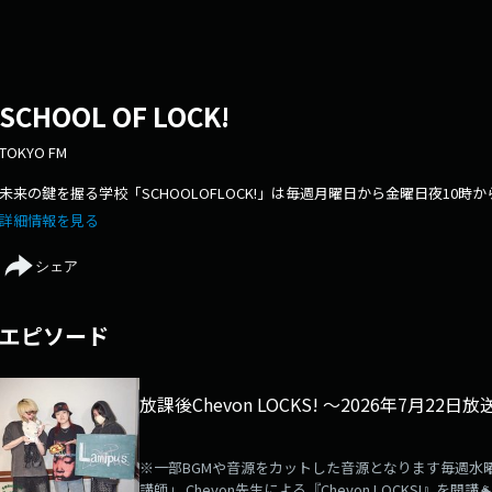
SCHOOL OF LOCK!
TOKYO FM
未来の鍵を握る学校「SCHOOLOFLOCK!」は毎週月曜日から金曜日夜10時から絶
詳細情報を見る
シェア
エピソード
放課後Chevon LOCKS! 〜2026年7月22日
※一部BGMや音源をカットした音源となります毎週水曜
講師」 Chevon先生による『Chevon LOCKS!』を