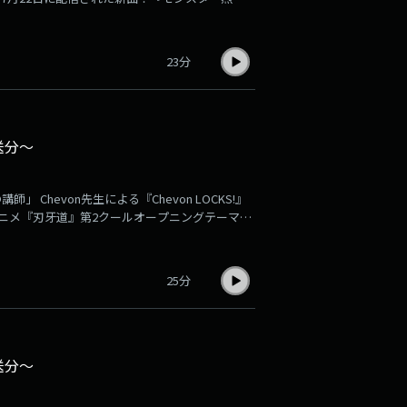
ます！Xでのポストは「#ChevonLOCKS」！
【Chevon LOCKS!掲示板】か【Chevon
23分
放送分〜
 Chevon先生による『Chevon LOCKS!』
アニメ『刃牙道』第2クールオープニングテーマ
、PODCAST・・・一向にかまわんッ
on LOCKS!へのメッセージを大募集！メッセージ
S!のメールフォーム】まで！
25分
放送分〜