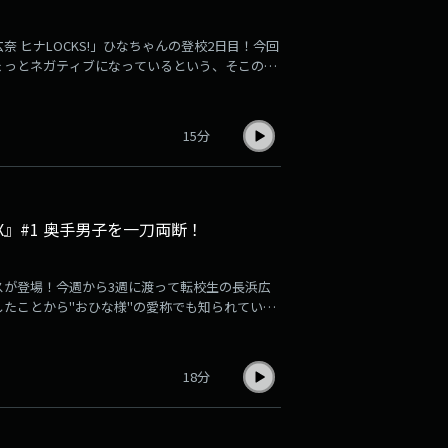
 ヒナLOCKS!」ひなちゃんの登校2日目！今回
ょっとネガティブになっているという、そこの
なをポジティブな考え方に変えちゃいますよ
いプレゼントを配布中！欲しい生徒はぜひ授業を
記⁠から読むことができます！#スクールオブロ
15分
SPRIX』#1 奥手男子を一刀両断！
スが登場！今週から3週に渡って転校生の長浜広
たことから"おひな様"の愛称でも知られている
と同年代の広奈ちゃんですが…登校初日は生徒の
スなのか？どんな雰囲気なのか？ポッドキャス
読むことができます！#スクールオブロック #長
18分