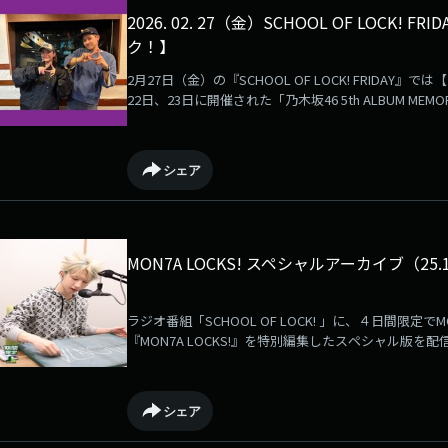
2026. 02. 27（金）SCHOOL OF LOCK! 
ク！】
2月27日（金）の『SCHOOL OF LOCK! FRIDAY』
22日、23日に開催された「乃⽊坂46 5th ALBUM MEMOR
目、22日の公演を観てきたこもり校長、アンジー教頭
から始まったはいいものの、放送時間に収まりきらず
げてしまいました！といいつつ、職員室の消灯時間が
シェア
を網羅して話すことは叶いませんでしたが、、、熱く熱
す！！
MON7A LOCKS! スペシャルアーカイブ（25.12.
ラジオ番組「SCHOOL OF LOCK! 」に、４日間限定
『MON7A LOCKS!』を特別編集したスペシャル版
き語りは権利の都合上カットしています）月曜は「7問
曜はリスナー生徒と電話でおしゃべり！椎名林檎さん
「EMI Records」からのメジャーデビュー、そこ
シェア
らの相談を受けて、"孤独との向き合い方"や"自分らし
ドバイスをおくっています。内容は「放送後記」にも