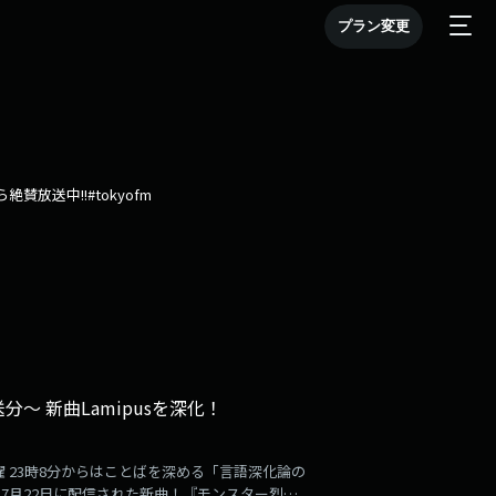
プラン変更
賛放送中!!#tokyofm
放送分〜 新曲Lamipusを深化！
 23時8分からはことばを深める「言語深化論の
開講🐐7月22日に配信された新曲！『モンスター烈伝