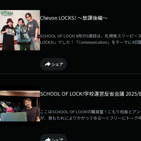
ブを聞いてみてください！12/29(月)：https://www.tfm.co.jp
https://www.tfm.co.jp/lock/speciallocks/4735412/31
https://www.tfm.co.jp/lock/speciallocks/474081/1(木
Chevon LOCKS! 〜放課後編〜
https://www.tfm.co.jp/lock/speciallock
💙✨#MON7A #MON7ALOCKS #もんたLOCKS #TOGETO
SCHOOL OF LOCK! 9月の5週目は、札幌発スリーピー
LOCKS!」でした！「Communication」をテー
係でおさまらなかった授業の様子を切り取って特別に
えなかったオープニングから、読みきれなかった書き
た、"電話が好きかどうか"についての議論、さらに、
シェア
大暴露…？！？！Chevon先生、改めて4日間ありが
Chevon LOCKS!放送後記 】で復習できます！#スクールオブ
#TOKYOFM #JFN
SCHOOL OF LOCK!学校運営反省会議 2025/8
ここはSCHOOL OF LOCK!の職員室！こもり校長
が、背もたれによりかかってゆる～くフリーにトーク
自由な時間が復活！
シェア