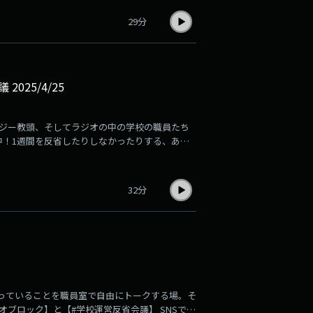
29分
 2025/4/25
とアンジー教頭、そしてラジオの中の学校の職員たち
中！1週間を反省したりしなかったりする、あの
32分
が今、思っていることを職員室で自由にトークする場。そ
ブロック】と【#学校運営反省会議】 SNSでの