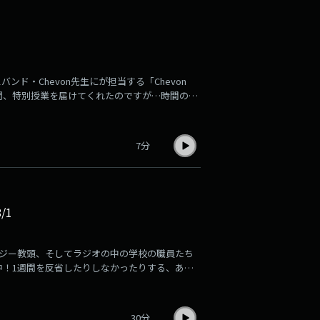
/lock/speciallocks/4717612/30(火)：
(水)：
)：
s/47440MON7Aくん、次はぜひ生放送教室で待ってまーす！🤖
GE
スバンド・Chevon先生にが担当する「Chevon
マに4日間、特別授業を届けてくれたのですが…時間の関
配信しちゃいます！先生として正しい日本語が使
込みを読んだり、逆電する前に繰り広げられ
この日の授業前に起こった事件を生徒と電話中に
7分
とうございました！4日間の授業の様子は、【
ロック #Chevon #ChevonLOCKS!
/1
とアンジー教頭、そしてラジオの中の学校の職員たち
中！1週間を反省したりしなかったりする、あの
30分