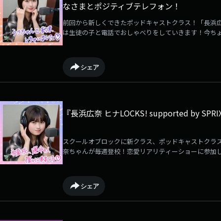
なさまとポジティブテレフォン！
前回から新しくできたポッドキャストクラス！「長浜広奈
は生徒の子と電話でおしゃべりをしていきます！今ち
君！ひなちゃんが君のネガティブを吹きとばしてみん
～！！そしてヒナLOCKS!では生徒のみんなにかわい
受けて応募方法をチェックしてね！授業の様子は⁠放送後
シェア
ック #長浜広奈 #ヒナLOCKS!
『長浜広奈 ヒナLOCKS! supported by 
スクールオブロックに新クラス、ポッドキャストクラ
奈ちゃんが毎週登校！恋愛リアリティーショーに参加し
広奈ちゃんは、現在17歳の高校3年生！生徒のみんな
みんなに自己紹介をしてくれるそうです♪どんなクラ
ト、ぜひ遊びに来てねー！！授業の様子は放送後記から
シェア
浜広奈 #ヒナLOCKS!