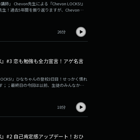
 Chevon先生による『Chevon LOCKS!』
n先生！過去5年間を振り返りますが、Chevon
授業をPODCASTでお届けします！Xでのポスト
セージを大募集！メッセージは、【Chevon LOCKS!掲
26分
 SPRIX』#3 恋も勉強も全力宣言！アゲ名言
OCKS!」ひなちゃんの登校3日目！せっかく慣れ
ます；；最終日の今回は以前、生徒のみんなから
を受けてポジティブになった」や「気分が上がっ
す！ヒナLOCKS!では引き続き、可愛いプレゼ
放送後記⁠⁠から読むことができます！#スクール
18分
 SPRIX』#2 自己肯定感アップデート！おひ