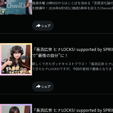
毎週水曜 23時8分からはことばを深める「言語深化論の講師」
を開講中！2026年6月9日に結成5周年を迎えたChevo
LOCKS!内では収まりきらず、放課後にも話続けた3人の
は「#ChevonLOCKS」！Chevon LOCKS!へのメッ
示板】か【Chevon LOCKS!のメールフォーム】まで！
シェア
『長浜広奈 ヒナLOCKS! supported by
で“最強の自分”に！
新しくできたポッドキャストクラス！「長浜広奈 ヒナL
てきたヒナLOCKS!ですが、今回の登校で最後となり
募集をしていた、みんなが落ち込んだ時に「その言葉
た」そんな自分を鼓舞するアゲ名言をチェックしていきま
ントもあるのでぜひゲットしてください♪授業の様子は⁠⁠
シェア
オブロック #長浜広奈 #ヒナLOCKS!
『長浜広奈 ヒナLOCKS! supported by