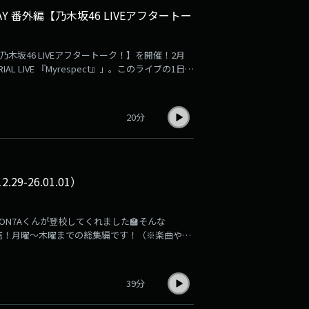
FRIDAY 番外編【乃木坂46 LIVEアフタートー
では【乃木坂46 LIVEアフタートーク！】を開催！2月
IAL LIVE 『Myrespect』」。このライブの1日
が「ライブについて話したい！！」というところ
…！そのため、番外編としてポッドキャストにあ
来るまでの間なので、さすがにセットリスト全て
20分
く話したLIVEアフタートークをお届けしま
29-26.01.01）
でMON7Aくんが登校してくれました🏫そんな
を配信！月曜〜木曜までの総集編です！（※楽曲や弾
7答」、火曜は「音楽遍歴」、さらに、水曜・木
など、憧れのアーティストの方々と同じレーベル
に至るまでの経緯や気持ち。さらに、リスナー生徒か
39分
さの出し方"などについてもMON7Aくんらしくア
まとめているので、ぜひ読みながらこのアーカイ