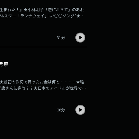
て生まれた！』★小林明子「恋におちて」のあれ
&スター「ランナウェイ」は“◯◯ソング”★松
けた！★忘れがたき作品とは？？#作詞 #小坂明
本伊代 #湯川れい子 #内緒話 #初めて語る #音楽
n.
31分
考察
』★最初の作詞で貰ったお金は何と・・・！★稲
元康さんに完敗？？★日本のアイドルが世界で通
湯川れい子 #内緒話 #初めて語るSee
26分