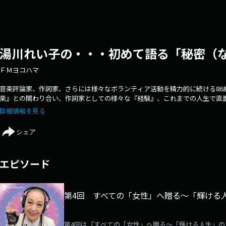
湯川れい子の・・・初めて語る「秘密（
ＦＭヨコハマ
音楽評論家、作詞家、さらには様々なボランティア活動を精力的に続ける86
楽』との関わり合い、作詞家としての様々な『経験』、これまでの人生で直
話を赤裸々に語っていきます。【FMヨコハマ担当番組】毎週木曜日24:00〜放送中「
詳細情報を見る
https://radiko.jp/#!/search/live?key=music%20rumble
シェア
エピソード
第4回 すべての「女性」へ贈る〜「輝ける
第4回は『すべての「女性」へ贈る〜「輝ける人生」