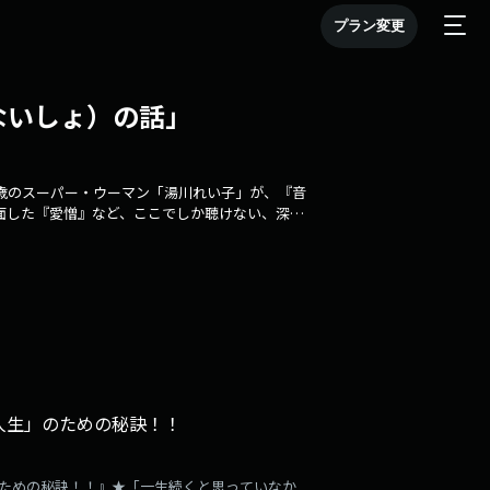
プラン変更
ないしょ）の話」
歳のスーパー・ウーマン「湯川れい子」が、『音
面した『愛憎』など、ここでしか聴けない、深い
MusicRumble」
人生」のための秘訣！！
のための秘訣！！』★「一生続くと思っていなか