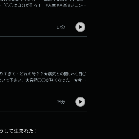
◯◯は自分が作る！」#人生 #音楽 #ジェンダ
mnystudio.com/listener for privacy
17分
りすぎて…どれの時？？★病気との闘い〜1日◯
ないで下さい」★突然◯◯が無くなった…★今回
#バブル #友達 #ファン #湯川れい子 #こっそり
ivacy information.
29分
こうして生まれた！