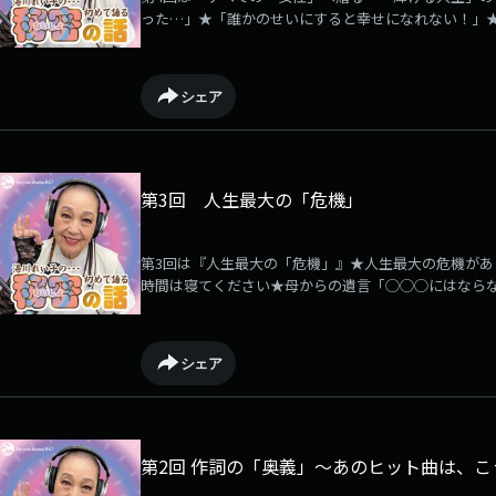
った…」★「誰かのせいにすると幸せになれない！」★「
ー #山あり谷あり #目標 #湯川れい子 #こっそり #初めて語るSee o
information.
シェア
第3回 人生最大の「危機」
第3回は『人生最大の「危機」』★人生最大の危機があ
時間は寝てください★母からの遺言「◯◯◯にはなら
のキーワードは「◯◯」※ヒント:漢字2文字#人生 #危機 
#初めて語る #赤裸々See omnystudio.com/listener for pr
シェア
第2回 作詞の「奥義」～あのヒット曲は、