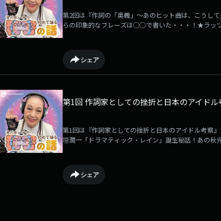
第2回は『作詞の「奥義」～あのヒット曲は、こうし
らの印象的なフレーズは◯◯で書いた・・・！★ラッツ
本伊代「センチメンタル・ジャーニー」は◯◯だから書
子 #恋におちて #ラッツアンドスター #ランナウェイ #松
話See omnystudio.com/listener for privacy informatio
シェア
第1回 作詞家としての挫折と日本のアイドル
第1回は『作詞家としての挫折と日本のアイドル考察
垣潤一「ドラマティック・レイン」誕生秘話！あの秋
用するための「素地」は？#作詞 #アイドル #稲垣潤一 #
omnystudio.com/listener for privacy information.
シェア