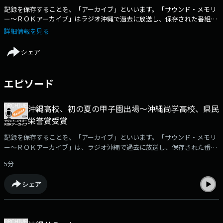
記録を保存することを、「アーカイブ」といいます。「サウンド・メモリ
ー～ＲＯＫアーカイブ」はラジオ沖縄で過去に放送し、保存された番組や
取材音源を再編集してお届けする番組です。
詳細情報を見る
シェア
エピソード
沖縄高校、初の夏の甲子園出場～沖縄尚学高校、県民
栄誉賞受賞
記録を保存することを、「アーカイブ」といいます。「サウンド・メモリ
ー～ＲＯＫアーカイブ」は、ラジオ沖縄で過去に放送し、保存された番組
や取材音源を再編集して紹介。ポッドキャストでは、放送された「サウン
5分
ド・メモリー～ROKアーカイブ」の中からさらに厳選した音をお届けしま
す。□沖縄高校が初出場し、夏の甲子園での奮闘を伝える番組と1999年、
シェア
春の甲子園で初優勝を果たした沖縄尚学高校への県民栄誉賞授賞式の模様
をお届けします。（2019年7月31日放送）※「サウンド・メモリー～ＲＯ
Ｋアーカイブ」で使用されている音源の無断使用を禁じます。音源につい
てのお問合せは、ラジオ沖縄・制作部までお願いいたします。