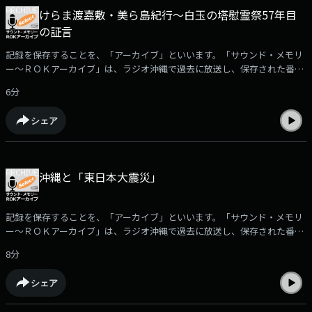
ラジオ沖縄・制作部までお願いいたします。
けらま渡嘉敷・美ら島紀行～白玉の塔慰霊祭57年目
の証言
記録を保存することを、「アーカイブ」といいます。「サウンド・メモリ
ー～ＲＯＫアーカイブ」は、ラジオ沖縄で過去に放送し、保存された番組
や取材音源を再編集して紹介。ポッドキャストでは、放送された「サウン
6分
ド・メモリー～ROKアーカイブ」の中からさらに厳選した音をお届けしま
す。□沖縄戦で集団自決により命を絶った住民を含む渡嘉敷島での戦没者
シェア
のために建立された「白玉の塔」の慰霊祭を取材し、2002年に制作された
「けらま渡嘉敷・美ら島紀行～白玉の塔慰霊祭57年目の証言」をお聴きい
ただきます。（2022年6月22日放送）※「サウンド・メモリー～ＲＯＫア
ーカイブ」で使用されている音源の無断使用を禁じます。音源についての
沖縄と「東日本大震災」
お問合せは、ラジオ沖縄・制作部までお願いいたします。
記録を保存することを、「アーカイブ」といいます。「サウンド・メモリ
ー～ＲＯＫアーカイブ」は、ラジオ沖縄で過去に放送し、保存された番組
や取材音源を再編集して紹介。ポッドキャストでは、放送された「サウン
8分
ド・メモリー～ROKアーカイブ」の中からさらに厳選した音をお届けしま
す。□東日本大震災」に関連した沖縄で起きた様々な出来事を伝える、
シェア
2011年12月31日に放送された、「2011年重大ニュース沖縄この一年」を
お聴きいただきます。。（2021年3月10日放送）※「サウンド・メモリー