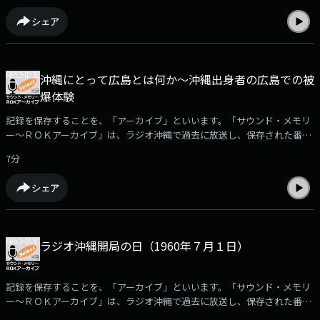
す。□2週にわたり、沖縄出身で長崎で被爆した、牧志ツルさんの被爆体
シェア
験を取材し、1983年に放送された「女性ジャーナル～母の語る戦争体験」
をお聴きいただきます。牧志ツルさんが語る長崎での被爆体験の前半をお
届けします。（2022年8月3日放送）※「サウンド・メモリー～ＲＯＫアー
カイブ」で使用されている音源の無断使用を禁じます。音源についてのお
沖縄にとって広島とは何か～沖縄出身者の広島での被
問合せは、ラジオ沖縄・制作部までお願いいたします。
爆体験
記録を保存することを、「アーカイブ」といいます。「サウンド・メモリ
ー～ＲＯＫアーカイブ」は、ラジオ沖縄で過去に放送し、保存された番組
や取材音源を再編集して紹介。ポッドキャストでは、放送された「サウン
7分
ド・メモリー～ROKアーカイブ」の中からさらに厳選した音をお届けしま
す。□1969年8月6日に放送、沖縄の被爆者の現状と基地問題をリポートし
シェア
た「沖縄にとって広島とは何か」と、1968年8月に収録された、沖縄出身
で広島で被爆した石原アイコさんの被爆体験をお聴きいただきます。
（2020年8月5日放送）※「サウンド・メモリー～ＲＯＫアーカイブ」で使
用されている音源の無断使用を禁じます。音源についてのお問合せは、ラ
ラジオ沖縄開局の日（1960年７月１日）
ジオ沖縄・制作部までお願いいたします。
記録を保存することを、「アーカイブ」といいます。「サウンド・メモリ
ー～ＲＯＫアーカイブ」は、ラジオ沖縄で過去に放送し、保存された番組
や取材音源を再編集して紹介。ポッドキャストでは、放送された「サウン