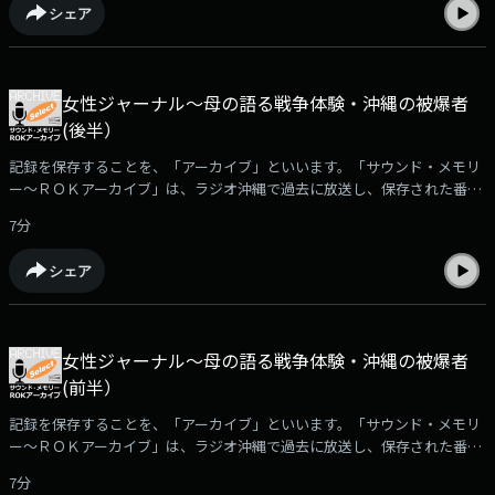
シェア
プター墜落事故の当日から、その後の県内外の動きを伝える、2004年12月
302日に放送された「2004年・重大ニュース～音でつづるこの一年」をお
聴きいただきます。（2022年8月24日放送）※「サウンド・メモリー～Ｒ
ＯＫアーカイブ」で使用されている音源の無断使用を禁じます。音源につ
女性ジャーナル～母の語る戦争体験・沖縄の被爆者
いてのお問合せは、ラジオ沖縄・制作部までお願いいたします。
(後半）
記録を保存することを、「アーカイブ」といいます。「サウンド・メモリ
ー～ＲＯＫアーカイブ」は、ラジオ沖縄で過去に放送し、保存された番組
や取材音源を再編集して紹介。ポッドキャストでは、放送された「サウン
7分
ド・メモリー～ROKアーカイブ」の中からさらに厳選した音をお届けしま
す。□2週にわたり、沖縄出身で長崎で被爆した、牧志ツルさんの被爆体
シェア
験を取材し、1983年に放送された「女性ジャーナル～母の語る戦争体験」
をお聴きいただきます。牧志ツルさんが語る長崎での被爆体験の後半をお
届けします。（2022年8月10日放送）※「サウンド・メモリー～ＲＯＫア
ーカイブ」で使用されている音源の無断使用を禁じます。音源についての
女性ジャーナル～母の語る戦争体験・沖縄の被爆者
お問合せは、ラジオ沖縄・制作部までお願いいたします。
(前半）
記録を保存することを、「アーカイブ」といいます。「サウンド・メモリ
ー～ＲＯＫアーカイブ」は、ラジオ沖縄で過去に放送し、保存された番組
や取材音源を再編集して紹介。ポッドキャストでは、放送された「サウン
7分
ド・メモリー～ROKアーカイブ」の中からさらに厳選した音をお届けしま