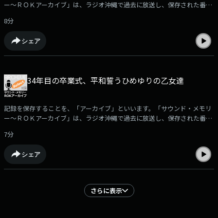
ー～ＲＯＫアーカイブ」は、ラジオ沖縄で過去に放送し、保存された番組
や取材音源を再編集して紹介。ポッドキャストでは、放送された「サウン
8分
ド・メモリー～ROKアーカイブ」の中からさらに厳選した音をお届けしま
す。□4月28日は、サンフランシスコ講和条約が発効した日。条約締結を
シェア
伝える当時の吉田茂首相の声や、1968年のこの日に行われた、沖縄の本土
復帰を訴える「海上集会」の音など「4月28日」に関連したをお聴きいた
だきます。＜4月28日、サンフランシスコ講和条約の発効～「屈辱の日」
＞敗戦でアメリカなどの連合国の占領下に置かれていた日本は、1952年4
34年目の卒業式、平和誓うひめゆりの乙女達
月28日に発効したサンフランシスコ講和条約により主権を回復、独立を果
たした。しかし、沖縄は、4月28日に日本から切り離され、1972年の本土
復帰まで、米軍の統治が続き基本的人権などを定めた日本国憲法が適用さ
記録を保存することを、「アーカイブ」といいます。「サウンド・メモリ
れなかった。そのため、4月28日は、沖縄にとって「主権回復の日」でな
ー～ＲＯＫアーカイブ」は、ラジオ沖縄で過去に放送し、保存された番組
く「屈辱の日」とも呼ばれている。※「サウンド・メモリー～ＲＯＫアー
や取材音源を再編集して紹介。ポッドキャストでは、放送された「サウン
カイブ」で使用されている音源の無断使用を禁じます。音源についてのお
7分
ド・メモリー～ROKアーカイブ」の中からさらに厳選した音をお届けしま
問合せは、ラジオ沖縄・制作部までお願いいたします。
す。□34年ぶりに行われた沖縄師範学校女子部と県立第一高等女学校の女
シェア
生徒たちの卒業式を取材し、1979年3月25日に放送された「34年目の卒業
式、平和誓うひめゆりの乙女達」をお聴きいただきます。＜ひめゆり学徒
隊＞沖縄戦で、日本軍は兵力不足を補うため、沖縄県民を「根こそぎ動
員」し、中等学校や師範学校などの10代の生徒まで戦場に動員しました。
さらに表示
那覇市安里にあった「沖縄師範学校女子部」と「沖縄県立第一高等女学
校」からも、生徒・教師240名が看護要員として動員され、そのうち136名
が死亡しました。2校の愛称が「ひめゆり」であったことから、戦後、彼