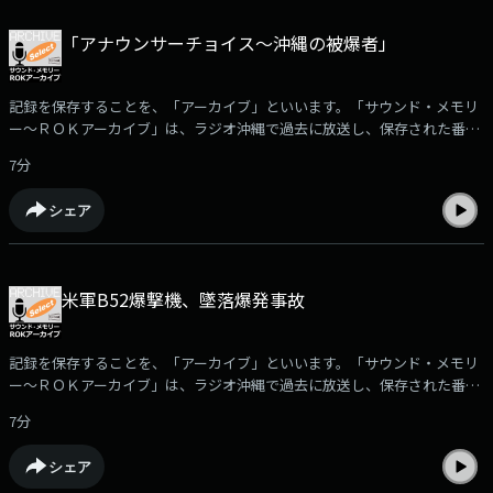
～ＲＯＫアーカイブ」で使用されている音源の無断使用を禁じます。音源
についてのお問合せは、ラジオ沖縄・制作部までお願いいたします。
「アナウンサーチョイス～沖縄の被爆者」
記録を保存することを、「アーカイブ」といいます。「サウンド・メモリ
ー～ＲＯＫアーカイブ」は、ラジオ沖縄で過去に放送し、保存された番組
や取材音源を再編集して紹介。ポッドキャストでは、放送された「サウン
7分
ド・メモリー～ROKアーカイブ」の中からさらに厳選した音をお届けしま
す。□沖縄出身で、長崎で被爆した、故・伊江和夫さん（当時の沖縄県原
シェア
爆被爆者協議会・理事長）の被爆体験を取材し、2019年8月8日に「ユーグ
ラデーションタイム・チョイス」内で放送された「アナウンサーチョイス
～沖縄の被爆者」をお聴きいただきます。（2023年8月9日放送）※「サウ
ンド・メモリー～ＲＯＫアーカイブ」で使用されている音源の無断使用を
米軍B52爆撃機、墜落爆発事故
禁じます。音源についてのお問合せは、ラジオ沖縄・制作部までお願いい
たします。
記録を保存することを、「アーカイブ」といいます。「サウンド・メモリ
ー～ＲＯＫアーカイブ」は、ラジオ沖縄で過去に放送し、保存された番組
や取材音源を再編集して紹介。ポッドキャストでは、放送された「サウン
7分
ド・メモリー～ROKアーカイブ」の中からさらに厳選した音をお届けしま
す。□1968年11月19日、嘉手納基地内で起きた、米軍B52爆撃機の爆発事
シェア
故に関する音をお聴きいただきます。（2022年11月5日放送）※「サウン