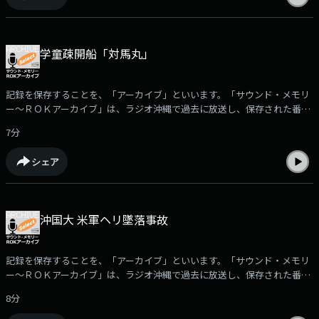
大ニュース・沖縄この一年」をお聴きいただきます。（2020年10月7日放
送）※「サウンド・メモリー～ＲＯＫアーカイブ」で使用されている音源
の無断使用を禁じます。音源についてのお問合せは、ラジオ沖縄・制作部
学童疎開船「対馬丸」
までお願いいたします。
記録を保存することを、「アーカイブ」といいます。「サウンド・メモリ
ー～ＲＯＫアーカイブ」は、ラジオ沖縄で過去に放送し、保存された番組
や取材音源を再編集して紹介。ポッドキャストでは、放送された「サウン
7分
ド・メモリー～ROKアーカイブ」の中からさらに厳選した音をお届けしま
す。□太平洋戦争中の1944年8月22日に、米軍の魚雷攻撃によって沈没し
シェア
た、学童疎開船「対馬丸」の海上慰霊祭など「対馬丸」に関連した音をお
聴きいただきます。（2022年9月14日放送）※「サウンド・メモリー～Ｒ
ＯＫアーカイブ」で使用されている音源の無断使用を禁じます。音源につ
いてのお問合せは、ラジオ沖縄・制作部までお願いいたします。
沖国大 米軍ヘリ墜落事故
記録を保存することを、「アーカイブ」といいます。「サウンド・メモリ
ー～ＲＯＫアーカイブ」は、ラジオ沖縄で過去に放送し、保存された番組
や取材音源を再編集して紹介。ポッドキャストでは、放送された「サウン
8分
ド・メモリー～ROKアーカイブ」の中からさらに厳選した音をお届けしま
す。□2004年8月13日に起きた、宜野湾市の沖縄国際大学への米軍ヘリコ