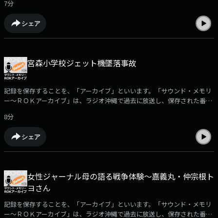
7分
ド・メモリー～ROKアーカイブ」の中からさらに厳選した音をお届けしま
す。□1960年7月1日、ラジオ沖縄・開局の日に関連した音をお聴きいただ
シェア
きます。1)ラジオ沖縄・開局50周年特別番組「マイクの50年」から、2010
年4月6日放送の「ラジオ沖縄開局」2)1960年12月30日放送、一年の出来事
を音で振り返る番組「1960年、今年のビッグニュースを振り返って」
（2020年7月1日放送）※「サウンド・メモリー～ＲＯＫアーカイブ」で使
宮森小学校ジェット機墜落事故
用されている音源の無断使用を禁じます。音源についてのお問合せは、ラ
ジオ沖縄・制作部までお願いいたします。
記録を保存することを、「アーカイブ」といいます。「サウンド・メモリ
ー～ＲＯＫアーカイブ」は、ラジオ沖縄で過去に放送し、保存された番組
や取材音源を再編集して紹介。ポッドキャストでは、放送された「サウン
8分
ド・メモリー～ROKアーカイブ」の中からさらに厳選した音をお届けしま
す。□1991年6月30日に行われた、「宮森小学校ジェット機墜落事故33年
シェア
忌・合同慰霊祭」と2010年6月30日に放送された、「宮森小学校ジェット
機墜落事故」の体験者で、宮森小学校の校長も務めた、平良善男さんへの
インタビューをお聴きいただきます。（2021年6月30日放送）※「サウン
ド・メモリー～ＲＯＫアーカイブ」で使用されている音源の無断使用を禁
女性ジャーナル母の語る戦争体験～嘉義丸・仲宗根ト
じます。音源についてのお問合せは、ラジオ沖縄・制作部までお願いいた
ヨさん
します。
記録を保存することを、「アーカイブ」といいます。「サウンド・メモリ
ー～ＲＯＫアーカイブ」は、ラジオ沖縄で過去に放送し、保存された番組