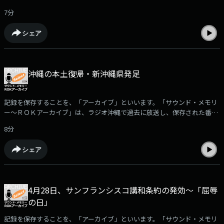
や取材音源を再編集して紹介。ポッドキャストでは、放送された「サウン
7分
ド・メモリー～ROKアーカイブ」の中からさらに厳選した音をお届けしま
す。□1983年6月16日に「女性ジャーナル母の語る戦争体験」で放送され
シェア
た、1943年5月26日、奄美大島沖でアメリカ軍の潜水艦の魚雷攻撃によっ
て撃沈された「嘉義丸（かぎまる）」の生存者、仲宗根トヨさんの戦争体
験をお聴きいただきます。（2021年6月23日放送）※「サウンド・メモリ
ー～ＲＯＫアーカイブ」で使用されている音源の無断使用を禁じます。音
沖縄の本土復帰・新沖縄県発足
源についてのお問合せは、ラジオ沖縄・制作部までお願いいたします。
記録を保存することを、「アーカイブ」といいます。「サウンド・メモリ
ー～ＲＯＫアーカイブ」は、ラジオ沖縄で過去に放送し、保存された番組
や取材音源を再編集して紹介。ポッドキャストでは、放送された「サウン
8分
ド・メモリー～ROKアーカイブ」の中からさらに厳選した音をお届けしま
す。□1972年5月15日に開催された、「祖国復帰式典」と沖縄の本土復帰
シェア
と同時に新たに発足した「沖縄県」に関連した音をお聴きいただきます。
※「サウンド・メモリー～ＲＯＫアーカイブ」で使用されている音源の無
断使用を禁じます。音源についてのお問合せは、ラジオ沖縄・制作部まで
お願いいたします。
4月28日、サンフランシスコ講和条約の発効～「屈辱
の日」
記録を保存することを、「アーカイブ」といいます。「サウンド・メモリ