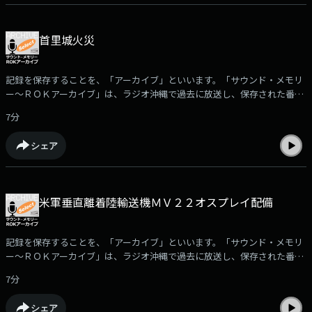
ド・メモリー～ＲＯＫアーカイブ」で使用されている音源の無断使用を禁
じます。音源についてのお問合せは、ラジオ沖縄・制作部までお願いいた
します。
首里城火災
記録を保存することを、「アーカイブ」といいます。「サウンド・メモリ
ー～ＲＯＫアーカイブ」は、ラジオ沖縄で過去に放送し、保存された番組
や取材音源を再編集して紹介。ポッドキャストでは、放送された「サウン
7分
ド・メモリー～ROKアーカイブ」の中からさらに厳選した音をお届けしま
す。□首里城火災から一年後の2020年10月30日に放送された、ＲＯＫアー
シェア
カイブ・スペシャル「失われた首里城～その再建に向けて」をお聴きいた
だきます。（2022年11月5日放送）※「サウンド・メモリー～ＲＯＫアー
カイブ」で使用されている音源の無断使用を禁じます。音源についてのお
問合せは、ラジオ沖縄・制作部までお願いいたします。
米軍垂直離着陸輸送機ＭＶ２２オスプレイ配備
記録を保存することを、「アーカイブ」といいます。「サウンド・メモリ
ー～ＲＯＫアーカイブ」は、ラジオ沖縄で過去に放送し、保存された番組
や取材音源を再編集して紹介。ポッドキャストでは、放送された「サウン
7分
ド・メモリー～ROKアーカイブ」の中からさらに厳選した音をお届けしま
す。□米軍垂直離着陸輸送機ＭＶ２２オスプレイ配備（2012年10月1日）
シェア
に反対する県民の様子を伝える、2012年12月30日に放送された「2012重