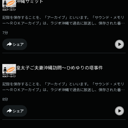
沖縄サミット
記録を保存することを、「アーカイブ」といいます。「サウンド・メモリ
ー～ＲＯＫアーカイブ」は、ラジオ沖縄で過去に放送し、保存された番組
や取材音源を再編集して紹介。ポッドキャストでは、放送された「サウン
7分
ド・メモリー～ROKアーカイブ」の中からさらに厳選した音をお届けしま
す。□2000年7月に開催された「沖縄サミット」の100日前から開催当日ま
シェア
での様々な動きをふり返り伝えた、2000年12月30日放送の「2000年重大
ニュース」をお聴きいただきます。（2022年7月27日放送）※「サウン
ド・メモリー～ＲＯＫアーカイブ」で使用されている音源の無断使用を禁
じます。音源についてのお問合せは、ラジオ沖縄・制作部までお願いいた
皇太子ご夫妻沖縄訪問～ひめゆりの塔事件
します。
記録を保存することを、「アーカイブ」といいます。「サウンド・メモリ
ー～ＲＯＫアーカイブ」は、ラジオ沖縄で過去に放送し、保存された番組
や取材音源を再編集して紹介。ポッドキャストでは、放送された「サウン
8分
ド・メモリー～ROKアーカイブ」の中からさらに厳選した音をお届けしま
す。□現在の上皇が皇太子だった、1975年7月17日の皇太子ご夫妻のはじ
シェア
めての沖縄訪問を伝えた番組「あの街この村」をお聴きいただきます。
（2024年2月28日放送）※「サウンド・メモリー～ＲＯＫアーカイブ」で
使用されている音源の無断使用を禁じます。音源についてのお問合せは、