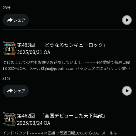
中！FM愛媛の公式通販サイト「FMマルシェ」の商品はこちらから
28分
https://fmmarche.jp/?
utm_source=podcast&utm_medium=referral&utm_campaign=hariradi
シェア
第463回 「どうなるセンキューロック」
2025/08/31 OA
はじめましての方もお便りお待ちしています。--------FM愛媛で毎週日曜
18:00からOA。メールはjhn@joeufm.comハッシュタグは #ハリラジ愛媛
のいいものお届け中！FM愛媛の公式通販サイト「FMマルシェ」の商品は
31分
こちらからhttps://fmmarche.jp/?
utm_source=podcast&utm_medium=referral&utm_campaign=hariradi
シェア
第462回 「全国デビューした天下無敵」
2025/08/24 OA
インドバウンド--------FM愛媛で毎週日曜18:00からOA。メールは