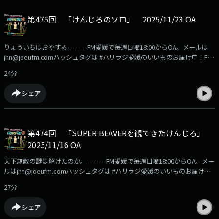
第475回 「けんじろのソロ」 2025/11/23 OA
りょういちはおやすみ--------FM愛媛で毎週日曜18:00からOA。メールは
jhn@joeufm.comハッシュタグは #ハリラジ愛媛のいいものお届け中！FM
愛媛の公式通販サイト「FMマルシェ」の商品はこちらから
24分
https://fmmarche.jp/?
utm_source=podcast&utm_medium=referral&utm_campaign=hariradi
シェア
第474回 「SUPER BEAVERを観てきたけんじろ」
2025/11/16 OA
天下無敵の謎は解けたのか。--------FM愛媛で毎週日曜18:00からOA。メー
ルはjhn@joeufm.comハッシュタグは #ハリラジ愛媛のいいものお届け
中！FM愛媛の公式通販サイト「FMマルシェ」の商品はこちらから
27分
https://fmmarche.jp/?
utm_source=podcast&utm_medium=referral&utm_campaign=hariradi
シェア