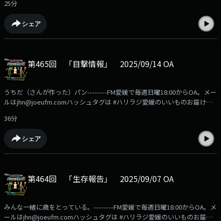
25分
https://fmmarche.jp/?
utm_source=podcast&utm_medium=referral&utm_campaign=hariradi
シェア
第465回 「目撃情報」 2025/09/14 OA
うちだ（さんが作った）パン--------FM愛媛で毎週日曜18:00からOA。メー
ルはjhn@joeufm.comハッシュタグは #ハリラジ愛媛のいいものお届け
中！FM愛媛の公式通販サイト「FMマルシェ」の商品はこちらから
36分
https://fmmarche.jp/?
utm_source=podcast&utm_medium=referral&utm_campaign=hariradi
シェア
第464回 「生存報告」 2025/09/07 OA
みんな一緒に歳をとっている。--------FM愛媛で毎週日曜18:00からOA。メ
ールはjhn@joeufm.comハッシュタグは #ハリラジ愛媛のいいものお届け