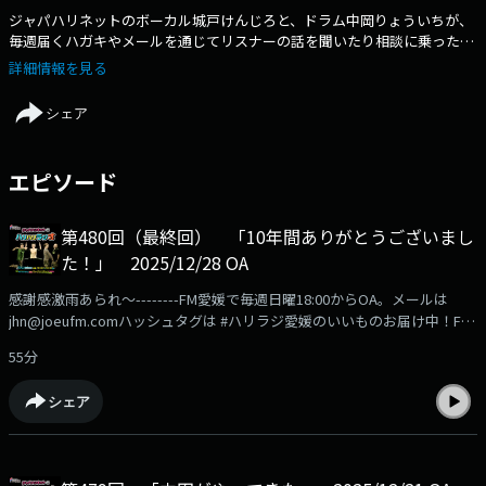
ジャパハリネットのボーカル城戸けんじろと、ドラム中岡りょういちが、
毎週届くハガキやメールを通じてリスナーの話を聞いたり相談に乗った
り…ジャパハリネットは1999年愛媛県松山市で結成、地元松山を拠点にイ
詳細情報を見る
ンディーズからメジャーを駆け抜け、2007年に解散…その後8年の時を経
て2015年に再結成、その直後に始まった番組。
シェア
エピソード
第480回（最終回） 「10年間ありがとうございまし
た！」 2025/12/28 OA
感謝感激雨あられ～--------FM愛媛で毎週日曜18:00からOA。メールは
jhn@joeufm.comハッシュタグは #ハリラジ愛媛のいいものお届け中！FM
愛媛の公式通販サイト「FMマルシェ」の商品はこちらから
55分
https://fmmarche.jp/?
utm_source=podcast&utm_medium=referral&utm_campaign=hariradi
シェア