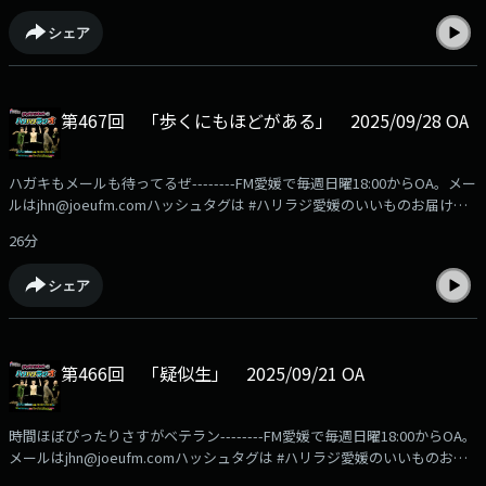
utm_source=podcast&utm_medium=referral&utm_campaign=hariradi
シェア
第467回 「歩くにもほどがある」 2025/09/28 OA
ハガキもメールも待ってるぜ--------FM愛媛で毎週日曜18:00からOA。メー
ルはjhn@joeufm.comハッシュタグは #ハリラジ愛媛のいいものお届け
中！FM愛媛の公式通販サイト「FMマルシェ」の商品はこちらから
26分
https://fmmarche.jp/?
utm_source=podcast&utm_medium=referral&utm_campaign=hariradi
シェア
第466回 「疑似生」 2025/09/21 OA
時間ほぼぴったりさすがベテラン--------FM愛媛で毎週日曜18:00からOA。
メールはjhn@joeufm.comハッシュタグは #ハリラジ愛媛のいいものお届
け中！FM愛媛の公式通販サイト「FMマルシェ」の商品はこちらから