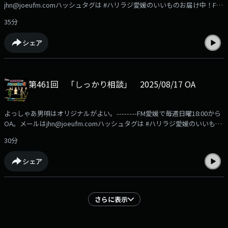
jhn@joeufm.comハッシュタグは #ハリラジ愛媛のいいものお届け中！FM
愛媛の公式通販サイト「FMマルシェ」の商品はこちらから
35分
https://fmmarche.jp/?
utm_source=podcast&utm_medium=referral&utm_campaign=hariradi
シェア
第461回 「しっかり相談」 2025/08/17 OA
よっしゃあ男唄はオリジナルがよい。--------FM愛媛で毎週日曜18:00から
OA。メールはjhn@joeufm.comハッシュタグは #ハリラジ愛媛のいいもの
お届け中！FM愛媛の公式通販サイト「FMマルシェ」の商品はこちらから
30分
https://fmmarche.jp/?
utm_source=podcast&utm_medium=referral&utm_campaign=hariradi
シェア
さらに表示