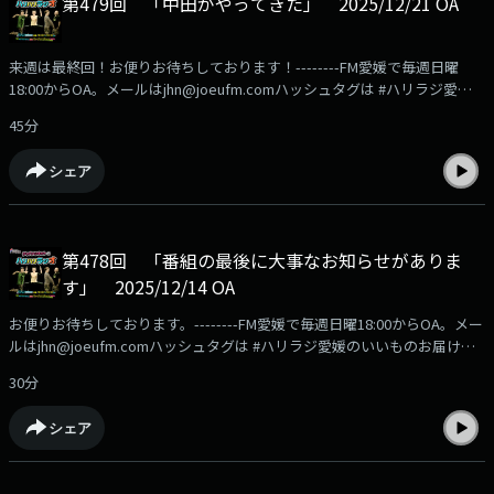
第479回 「中田がやってきた」 2025/12/21 OA
来週は最終回！お便りお待ちしております！--------FM愛媛で毎週日曜
18:00からOA。メールはjhn@joeufm.comハッシュタグは #ハリラジ愛媛
のいいものお届け中！FM愛媛の公式通販サイト「FMマルシェ」の商品は
45分
こちらからhttps://fmmarche.jp/?
utm_source=podcast&utm_medium=referral&utm_campaign=hariradi
シェア
第478回 「番組の最後に大事なお知らせがありま
す」 2025/12/14 OA
お便りお待ちしております。--------FM愛媛で毎週日曜18:00からOA。メー
ルはjhn@joeufm.comハッシュタグは #ハリラジ愛媛のいいものお届け
中！FM愛媛の公式通販サイト「FMマルシェ」の商品はこちらから
30分
https://fmmarche.jp/?
utm_source=podcast&utm_medium=referral&utm_campaign=hariradi
シェア