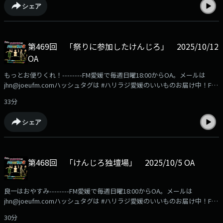
シェア
第469回 「祭りに参加したけんじろ」 2025/10/12
OA
もっとお便りくれ！--------FM愛媛で毎週日曜18:00からOA。メールは
jhn@joeufm.comハッシュタグは #ハリラジ愛媛のいいものお届け中！FM
愛媛の公式通販サイト「FMマルシェ」の商品はこちらから
33分
https://fmmarche.jp/?
utm_source=podcast&utm_medium=referral&utm_campaign=hariradi
シェア
第468回 「けんじろ独壇場」 2025/10/5 OA
良一はおやすみ--------FM愛媛で毎週日曜18:00からOA。メールは
jhn@joeufm.comハッシュタグは #ハリラジ愛媛のいいものお届け中！FM
愛媛の公式通販サイト「FMマルシェ」の商品はこちらから
30分
https://fmmarche.jp/?