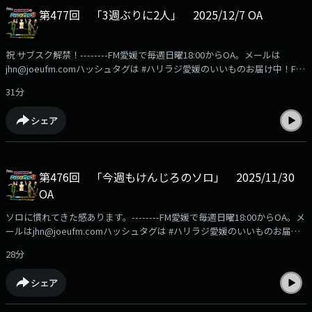
第477回 「3週ぶりに2人」 2025/12/7 OA
祝 サブスク解禁！--------FM愛媛で毎週日曜18:00からOA。メールは
jhn@joeufm.comハッシュタグは #ハリラジ愛媛のいいものお届け中！FM
愛媛の公式通販サイト「FMマルシェ」の商品はこちらから
31分
https://fmmarche.jp/?
utm_source=podcast&utm_medium=referral&utm_campaign=hariradi
シェア
第476回 「今週もけんじろのソロ」 2025/11/30
OA
ソロに慣れてきた感あります。--------FM愛媛で毎週日曜18:00からOA。メ
ールはjhn@joeufm.comハッシュタグは #ハリラジ愛媛のいいものお届け
中！FM愛媛の公式通販サイト「FMマルシェ」の商品はこちらから
28分
https://fmmarche.jp/?
utm_source=podcast&utm_medium=referral&utm_campaign=hariradi
シェア