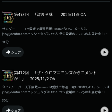
第473回 「深まる謎」 2025/11/9 OA
サンダー--------FM愛媛で毎週日曜18:00からOA。メールは
jhn@joeufm.comハッシュタグは #ハリラジ愛媛のいいものお届け中！FM
愛媛の公式通販サイト「FMマルシェ」の商品はこちらから
31分
https://fmmarche.jp/?
utm_source=podcast&utm_medium=referral&utm_campaign=hariradi
シェア
第472回 「ザ・クロマニヨンズからコメント
が！」 2025/11/2 OA
タイムリーパー天下無敵--------FM愛媛で毎週日曜18:00からOA。メールは
jhn@joeufm.comハッシュタグは #ハリラジ愛媛のいいものお届け中！FM
愛媛の公式通販サイト「FMマルシェ」の商品はこちらから
30分
https://fmmarche.jp/?
utm_source=podcast&utm_medium=referral&utm_campaign=hariradi
シェア