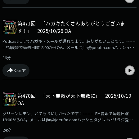
第471回 「ハガキたくさんありがとうございま
す！」 2025/10/26 OA
Podcastにまでハガキ・メールが漏れてます。ありがたいことです。------
--FM愛媛で毎週日曜18:00からOA。メールはjhn@joeufm.comハッシュタ
グは #ハリラジ愛媛のいいものお届け中！FM愛媛の公式通販サイト「FM
36分
マルシェ」の商品はこちらからhttps://fmmarche.jp/?
utm_source=podcast&utm_medium=referral&utm_campaign=hariradi
シェア
第470回 「天下無敵が天下無敵に」 2025/10/19
OA
グリーンレモン、とてもおいしかったです！--------FM愛媛で毎週日曜
18:00からOA。メールはjhn@joeufm.comハッシュタグは #ハリラジ愛媛
のいいものお届け中！FM愛媛の公式通販サイト「FMマルシェ」の商品は
24分
こちらからhttps://fmmarche.jp/?
utm_source=podcast&utm_medium=referral&utm_campaign=hariradi