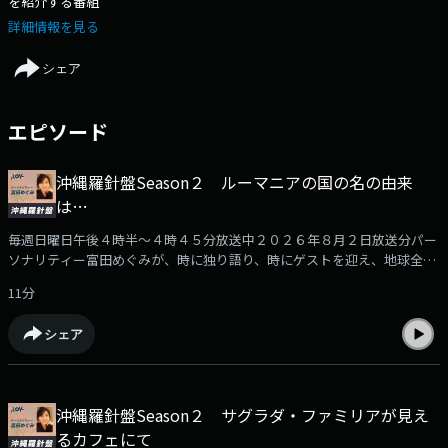
を紹介する番組
詳細情報を見る
シェア
エピソード
沖縄羅針盤Season２ ルーマニアの国の名の由来
は…
毎週日曜日午後４時半～４時４５分放送中２０２６年８月２日放送分パー
ソナリティー富田めぐみが、時に独り語り、時にゲストを迎え、地球全体
をスタジオに、その時々の思いを発信します。１５分間のラジオコラム。
11分
ゆったりとお楽しみください。
シェア
沖縄羅針盤Season２ サグラダ・ファミリアが見え
るカフェにて