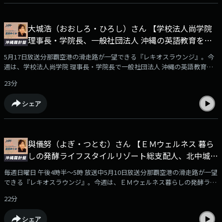
年、総務省に入省。官僚として国の中枢や地方の現場で経験を積み、民間
企業へ転職後、2022年には、参議院議員選挙へ出馬。そして、2024年2月
まで、那覇市の副市長を務めました。今回は、今年9月に行われる県知事
大城浩（おおしろ・ひろし）さん 【学校法人尚学院
選への立候補を予定している古謝さんに、現在の高市政権への評価や、こ
理事長・学院長、一般社団法人 沖縄の英語教育を考
れからの沖縄のビジョンなどについてお話を伺いました。
える会会長】
5月17日放送分那覇空港の滑走路が一望できる『レキオスラウンジ』。今
週は、学校法人尚学院 理事長・学院長で一般社団法人 沖縄の英語教育を
考える会会長の大城浩（おおしろ・ひろし）さんをお迎えしました。おし
23分
ゃべりのお相手は、ラウンジ常連客で沖縄大学地域研究所・特別研究員の
島田勝也さんです。大城さんは、1951年生まれ、大宜味村のご出身です。
シェア
宜野座高学校に入学後、父親の転勤に伴い転校し、沖縄県立コザ高等学校
を卒業。その後、中央大学へ進学、英文学を専攻しました。大学卒業後
は、駐日インド大使館での勤務を経て、高校の英語教諭として教育現場で
指導を重ね、向陽高校校長、沖縄県教育委員会教育長などを歴任。さら
與儀努（よぎ・つとむ）さん 【ＥＭウェルネス 暮ら
に、沖縄ハワイ協会会長も務めました。そして、2025年10月に学校法人尚
しの発酵ライフスタイルリゾート総支配人、北中城村
学院の理事長・学院長に就任。また、一般社団法人「沖縄の英語教育を考
える会」の会長としても活動されています。今回は、大城さんに、復帰前
観光協会・理事】
毎週日曜日 午後4時半～5時 放送中5月10日放送分那覇空港の滑走路が一望
から現在までの沖縄の英語教育の歩みや、「沖縄の英語教育を考える会」
できる『レキオスラウンジ』。今週は、ＥＭウェルネス暮らしの発酵ライ
の活動、そして、尚学院の理事長・学院長としての取り組みなどについて
フスタイルリゾート総支配人で、北中城村観光協会・理事の與儀努（よ
お伺いしました。
22分
ぎ・つとむ）さんをお迎えしました。おしゃべりのお相手は、ラウンジ常
連客で沖縄大学地域研究所・特別研究員の島田勝也さんです。與儀さん
シェア
は、1972年生まれ、北中城村のご出身です。東京・神奈川・埼玉など首都