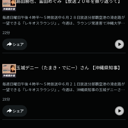
島田勝也、富田めぐみ 【放送２０年を振り返って】
毎週日曜日午後４時半～５時放送中６月２８日放送分那覇空港の滑走路が
一望できる『レキオスラウンジ』。今週は、ラウンジ常連客で沖縄大学地
域研究所特別研究員の島田勝也さんと富田めぐみさんの対談をお送りしま
22分
す。島田さんは、ＮＴＴ社員として情報通信分野に携わる一方、沖縄大学
ではメディア・観光分野を中心に教育・研究活動を行いました。ラジオや
シェア
テレビ番組のプロデューサーとしても幅広く活躍しています。放送開始か
ら２０年を数える「沖縄羅針盤」が来月リニューアルするにあたり、この
２０年を振り返ってもらいました。
玉城デニー（たまき・でにー）さん 【沖縄県知事】
毎週日曜日午後４時半～５時放送中６月２１日放送分那覇空港の滑走路が
一望できる『レキオスラウンジ』。今週は、沖縄県知事の玉城デニーさん
をお迎えしました。おしゃべりのお相手は、沖縄大学地域研究所・特別研
23分
究員の島田勝也さんです。玉城さんは、１９５９年生まれ、旧与那城村・
現うるま市のご出身です。前原高校卒業後、上智社会福祉専門学校で福祉
シェア
を学びます。卒業後沖縄に戻り、福祉職、内装業、音楽マネージャーな
ど、様々な現場を経験。その後、ラジオパーソナリティーとして活躍され
ます。パーソナリティーを続ける中で、地方自治に関心を持ち、２００２