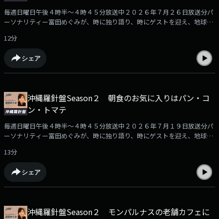
毎週日曜日午後４時半～４時４５分放送中２０２６年７月２６日放送分パ
ーソナリティー富田めぐみが、時に独り語り、時にゲストを迎え、地球全
体をスタジオに、その時々の思いを発信します。１５分間のラジオコラ
12分
ム。ゆったりとお楽しみください。
シェア
沖縄羅針盤Season２ 朝食のお気に入りはパン・コ
ン・トマテ
毎週日曜日午後４時半～４時４５分放送中２０２６年７月１９日放送分パ
ーソナリティー富田めぐみが、時に独り語り、時にゲストを迎え、地球全
体をスタジオに、その時々の思いを発信します。１５分間のラジオコラ
13分
ム。ゆったりとお楽しみください。
シェア
沖縄羅針盤Season２ モンパルナスの老舗カフェに