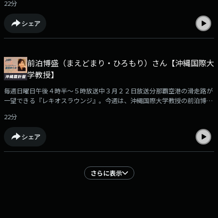
22分
迎えしました。おしゃべりのお相手は、ラウンジ常連客で沖縄大学地域研
究所・特別研究員、沖縄大学の島田勝也さんです。小岸さんは、奈良県の
シェア
ご出身です。大学卒業後、株式会社リクルートに入社し、人材ビジネス分
野を担当されました。その後、２００１年に起業し、ブライダル事業を軸
にグループ経営の舵を取りながら、関連事業も積極的に展開してこられま
した。また、沖縄におけるリゾートウエディングの先駆者としても知られ
前泊博盛（まえどまり・ひろもり）さん【沖縄国際大
ています。現在は、ホスピタリティ産業を次のフェーズへ引き上げるた
学教授】
め、次世代人材の育成にも注力していらっしゃいます。今回は、小岸さん
に、沖縄でリゾートウエディングを手がけるようになった経緯や、事業を
毎週日曜日午後４時半～５時放送中３月２２日放送分那覇空港の滑走路が
行ううえでの経営理念などについてお伺いしました。
一望できる『レキオスラウンジ』。今週は、沖縄国際大学教授の前泊博盛
（まえどまり・ひろもり）さんをお迎えしました。おしゃべりのお相手
22分
は、沖縄大学地域研究所・特別研究員の島田勝也さんです。前泊さんは、
琉球新報社の記者を経て、現在、沖縄国際大学の教授を務めていらっしゃ
シェア
います。今回は、今年２月に行われた衆議院選挙の総括と県内の政治情
勢、そして今年秋に予定されている沖縄県知事選の見通しなどについてお
伺いしました。
さらに表示