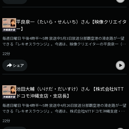
圏で、飲食店の立ち上げや運営に携わるほか、国内外商品のバイヤー、ブ
ランディング業務など幅広い分野で経験を積みました。その後、沖縄に戻
り、ＥＭウェルネス暮らしの発酵ライフスタイルリゾートでホテル業に従
平良泉一（たいら・せんいち）さん【映像クリエイタ
事。料飲部門の統括やブランドショップの企画開発、サービス品質の向上
ー】
など、全体マネジメントを歴任しました。そして2023年に総支配人に就
任。笑顔と温かな心配りを大切に、「人で選ばれるホテルづくり」に取り
毎週日曜日 午後4時半～5時 放送中5月3日放送分那覇空港の滑走路が一望
組むとともに、観光業を通じた地域貢献と持続可能なまちづくりの実現を
できる『レキオスラウンジ』。今週は、映像クリエイターの平良泉一（た
目指しています。今回は、與儀さんに、ＥＭウェルネス 暮らしの発酵ライ
いら・せんいち）さんをお迎えしました。おしゃべりのお相手は、ラウン
フスタイルリゾートの特色や、ホテルの総支配人としてこれからの沖縄観
22分
ジ常連客で沖縄大学地域研究所・特別研究員の島田勝也さんです。平良さ
光への提言についてお伺いしました。
んは、1970年生まれ、那覇市のご出身です。糸満高校卒業後、上京し、映
シェア
像制作の専門学校で技術と表現を学びました。1990年に沖縄映像センター
へ入社し、現場で経験を積んだのち、2000年に独立。映像制作チーム「パ
ルチザン」を結成し、活動をスタートさせました。その後、ユニークな発
想で話題となるテレビ番組を数多く手がけ映像クリエイターとして活躍さ
池田大輔（いけだ・だいすけ）さん 【株式会社NTT
れています。沖縄テレビ「琉球遺産」、沖縄ケーブルテレビネットワーク
ドコモ沖縄支店・支店長】
「沖縄ベンチャースタジオ」、琉球放送「コザの裏側」などの番組で、島
田さんと仕事を共にされています。今回は、平良さんに、これまで島田さ
毎週日曜日 午後4時半～5時 放送中4月26日放送分那覇空港の滑走路が一望
んと共に手がけてきたお仕事について、そして、これから映像クリエイタ
できる『レキオスラウンジ』。今週は、株式会社NTTドコモ沖縄支店・支
ーを目指す皆さんへのメッセージを語っていただきました。
店長の池田大輔（いけだ・だいすけ）さんをお迎えしました。おしゃべり
22分
のお相手は、ラウンジ常連客で沖縄大学地域研究所・特別研究員の島田勝
也さんです。池田大輔さんは、1975年生まれ、福岡県のご出身です。熊本