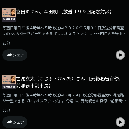
しています。そんな島田さんに、沖縄の本土復帰前から現在に至るまでの
主席・知事に代表される政治状況の変遷を振り返りながら、これからの沖
富田めぐみ、森田明 【放送９９９回記念対談】
縄の政治リーダーに求められる資質やリーダー像について語っていただき
ました。
毎週日曜日 午後４時半～５時 放送中２０２６年５月３１日放送分那覇空
港の2本の滑走路が一望できる『レキオスラウンジ』。999回目の放送を迎
えた今回は、ラウンジ常連客の森田明さんと富田めぐみの対談をお送りし
21分
ます。「沖縄羅針盤」の番組パーソナリティを務める森田さんは、ラジオ
沖縄の代表取締役社長を務めた方ですが、実は、2007年4月にスタートし
シェア
たこの番組の初代ディレクターでもありました。そんな森田さんに、「沖
縄羅針盤」19年を振り返っての感想や、ラジオを取り巻く環境の変遷、そ
して印象に残っているゲストの方々についてお話を伺いました。
古謝玄太（こじゃ・げんた）さん 【元総務省官僚、
前那覇市副市長】
毎週日曜日 午後４時半～５時 放送中５月２４日放送分那覇空港の滑走路
が一望できる『レキオスラウンジ』。今週は、元総務省の官僚で前那覇市
副市長の古謝玄太（こじゃ・げんた）さんをお迎えしました。おしゃべり
22分
のお相手は、ラウンジ常連客で沖縄大学地域研究所・特別研究員沖縄大学
の島田勝也さんです。古謝さんは、1983年生まれ、那覇市のご出身です。
シェア
昭和薬科大学付属高校を卒業後、東京大学に進学。大学卒業後は、2008