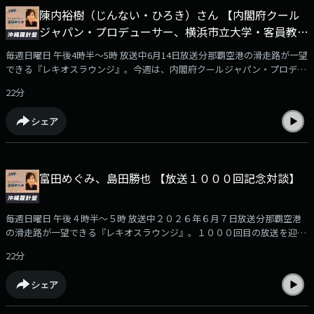
年に、沖縄市議会議員、２００９年から４期、衆議院議員を務め、２０１
陳内裕樹（じんない・ひろき）さん 【内閣府クール
８年に、沖縄県知事に初当選、２２年には再選を果たしました。２期目最
ジャパン・プロデューサー、横浜市立大学・客員教授
終盤の今。この８年間を振り返りつつ、未来へのメッセージを頂きまし
た。
兼 理事長特命補佐】
毎週日曜日 午後4時半～5時 放送中6月14日放送分那覇空港の滑走路が一望
できる『レキオスラウンジ』。今週は、内閣府クールジャパン・プロデュ
ーサーで横浜市(し)立(りつ)大学・客員教授兼 理事長特命補佐の陳内裕樹
22分
（じんない・ひろき）さんをお迎えしました。おしゃべりのお相手は、ラ
ウンジ常連客で沖縄大学地域研究所・特別研究員沖縄大学の島田勝也さん
シェア
です。陳内さんは、1969年生まれ、大阪府のご出身です。横浜国立大学を
卒業後、株式会社JTBに入社。現在は、世界的なテック企業に所属しなが
ら、内閣府クールジャパン・プロデューサーや大学の客員教授を務め、各
地のまちづくりや人材育成、観光振興に携わり、日本の魅力を世界へ発信
富田めぐみ、島田勝也 【放送１０００回記念対談】
する取り組みを続けています。今回は、陳内さんに、内閣府クールジャパ
ン・プロデューサーの役割をはじめ、地域の魅力発信のヒントや、AI時代
の働き方についてお伺いしました。
毎週日曜日 午後４時半～５時 放送中２０２６年６月７日放送分那覇空港
の滑走路が一望できる『レキオスラウンジ』。１０００回目の放送を迎え
た今回は、ラウンジ常連客で沖縄大学地域研究所・特別研究員の島田勝也
22分
さんと富田めぐみの対談をお送りします。「沖縄羅針盤」の番組パーソナ
リティを務める島田さんは、NTT社員として情報通信分野に携わる一方、
シェア
沖縄大学ではメディア・観光分野を中心に教育・研究活動に従事してきま
した。さらに、ラジオやテレビ番組のプロデューサーとしても幅広く活躍