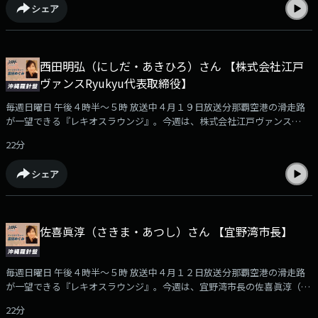
シェア
大学を卒業後、1997年に株式会社NTTドコモに入社しました。入社以来、
携帯電話通信の現場で、ネットワーク、法人向けサービス、企画部門など
幅広い分野に携わり、通信インフラを支えてきました。福岡、東京、熊本
などでの勤務を経て、2025年7月から沖縄に赴任。現在は沖縄支店長とし
西田明弘（にしだ・あきひろ）さん 【株式会社江戸
て、離島や災害といった地域特性を踏まえた通信インフラの高度化に取り
ヴァンスRyukyu代表取締役】
組んでいます。今回は、池田さんに、携帯電話会社の現在のビジネス展開
や、NTTドコモ沖縄支店が沖縄の発展にどのように貢献していくかについ
毎週日曜日 午後４時半～５時 放送中４月１９日放送分那覇空港の滑走路
てお伺いしました。
が一望できる『レキオスラウンジ』。今週は、株式会社江戸ヴァンス
Ryukyu代表取締役の西田明弘（にしだ・あきひろ）さんをお迎えしまし
22分
た。おしゃべりのお相手は、ラウンジ常連客の森田明さんです。西田さん
は、１９７３年生まれ、宮崎県のご出身です。宮崎日本大学高等学校では
シェア
野球部に所属し、学生時代を過ごしました。２１歳で沖縄に渡り、飲食店
経営に携わったのち、３１歳でブライダル業へ転身。さらに４３歳でアパ
レル製造業の分野に進み、那覇市田原で株式会社江戸ヴァンスの沖縄工場
の設立に関わるなど、ものづくりの現場で経験を積みました。そして、２
佐喜眞淳（さきま・あつし）さん 【宜野湾市長】
０２３年、５０歳のときに、事業を分社化し、「株式会社江戸ヴァンス
Ryukyu」を設立、代表取締役に就任しました。今回は西田さんに、沖縄
へ移住した経緯や、株式会社江戸ヴァンスRyukyuの事業内容、そして今
毎週日曜日 午後４時半～５時 放送中４月１２日放送分那覇空港の滑走路
後の課題などについてお話を伺いました。
が一望できる『レキオスラウンジ』。今週は、宜野湾市長の佐喜眞淳（さ
きま・あつし）さんをお迎えしました。おしゃべりのお相手は、ラウンジ
22分
常連客で沖縄大学地域研究所・特別研究員沖縄大学の島田勝也さんです。