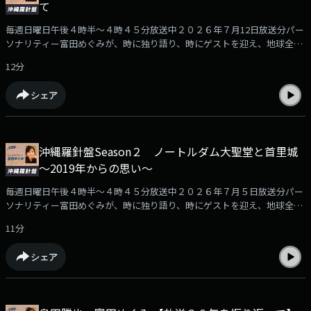
て
毎週日曜日午後４時半～４時４５分放送中２０２６年７月12日放送分パー
ソナリティー富田めぐみが、時に独り語り、時にゲストを迎え、地球全体
をスタジオに、その時々の思いを発信します。１５分間のラジオコラム。
12分
ゆったりとお楽しみください。
シェア
沖縄羅針盤Season２ ノートルダム大聖堂と首里城
～2019年からの思い～
毎週日曜日午後４時半～４時４５分放送中２０２６年７月５日放送分パー
ソナリティー富田めぐみが、時に独り語り、時にゲストを迎え、地球全体
をスタジオに、その時々の思いを発信します。１５分間のラジオコラム。
11分
ゆったりとお楽しみください。
シェア