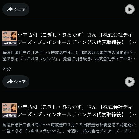
佐喜眞さんは、１９６４年８月９日生まれ、宜野湾市のご出身です。大学
シェア
卒業後、民間企業、宜野湾市議会議員、県議会議員を経て、２０１２年の
宜野湾市長選で初当選。２期目途中の２０１８年８月まで市長を務め、２
０１８年、２０２２年に知事選に出馬。そして、２０２４年９月の市長選
で、２０１８年以来６年ぶりに市長に返り咲きました。今回は、佐喜眞さ
小岸弘和（こぎし・ひろかず）さん 【株式会社ディ
んに、米軍普天間基地返還に関する現状認識や、重点政策、宜野湾市を含
アーズ・ブレインホールディングス代表取締役】（後
む西海岸地域の発展のグランドデザインなどについてお伺いしました。
編）
毎週日曜日午後４時半～５時放送中４月５日放送分那覇空港の滑走路が一
望できる『レキオスラウンジ』。先週に引き続き、株式会社ディアーズ・
ブレインホールディングス代表取締役の小岸弘和（こぎし・ひろかず）さ
22分
んをお迎えしました。おしゃべりのお相手は、ラウンジ常連客で沖縄大学
地域研究所・特別研究員、沖縄大学の島田勝也さんです。小岸さんは、奈
シェア
良県のご出身です。大学卒業後、株式会社リクルートに入社し、人材ビジ
ネス分野を担当されました。その後、２００１年に起業し、ブライダル事
業を軸にグループ経営の舵を取りながら、関連事業も積極的に展開してこ
られました。また、沖縄におけるリゾートウエディングの先駆者としても
小岸弘和（こぎし・ひろかず）さん 【株式会社ディ
知られています。現在は、ホスピタリティ産業を次のフェーズへ引き上げ
アーズ・ブレインホールディングス代表取締役】（前
るため、次世代人材の育成にも注力していらっしゃいます。今回は、小岸
さんに、名護市の21世紀の森公園での施設整備事業について、そして、代
編）
毎週日曜日午後４時半～５時放送中３月２９日放送分那覇空港の滑走路が
表を務めるディアーズ・ブレインホールディングスが、沖縄のホスピタリ
一望できる『レキオスラウンジ』。今週は、株式会社ディアーズ・ブレイ
ティ産業の発展にどのように関わっていくのかをお伺いしました。
ンホールディングス代表取締役の小岸弘和（こぎし・ひろかず）さんをお