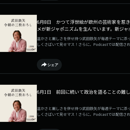
6月8日 かつて浮世絵が欧州の芸術家を惹き
メが新ジャポニズムを生んでいます。新ジャ
温かさと厳しさを併せ持つ武田鉄矢が毎週テーマに添
しくさばいて見せマス！さらに、Podcastでは配信さ
るサービスが「QloveR」にて展開中！毎週月曜日に
ている音源は何度でも聴き放題です！ぜひご登録の上
→⁠⁠⁠⁠⁠⁠⁠⁠⁠⁠⁠⁠⁠⁠⁠⁠⁠⁠⁠⁠⁠⁠⁠https://qlover.jp/takeda⁠⁠⁠⁠⁠⁠⁠⁠⁠⁠⁠⁠⁠⁠⁠⁠⁠⁠⁠⁠⁠⁠⁠[毎週月曜更新]
シェア
6月1日 前回に続いて政治を語ることの難
温かさと厳しさを併せ持つ武田鉄矢が毎週テーマに添
しくさばいて見せマス！さらに、Podcastでは配信さ
るサービスが「QloveR」にて展開中！毎週月曜日に
ている音源は何度でも聴き放題です！ぜひご登録の上