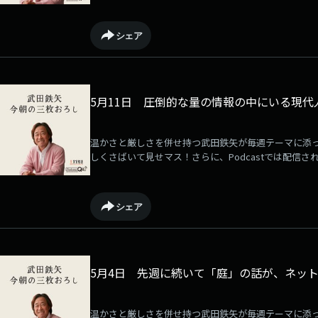
ている音源は何度でも聴き放題です！ぜひご登録の上
→⁠⁠⁠⁠⁠⁠⁠⁠⁠⁠⁠⁠⁠⁠⁠⁠⁠⁠⁠⁠https://qlover.jp/takeda⁠⁠⁠⁠⁠⁠⁠⁠⁠⁠⁠⁠⁠⁠⁠⁠⁠⁠⁠⁠[毎週月曜更新]
シェア
5月11日 圧倒的な量の情報の中にいる現代
温かさと厳しさを併せ持つ武田鉄矢が毎週テーマに添
しくさばいて見せマス！さらに、Podcastでは配信さ
るサービスが「QloveR」にて展開中！毎週月曜日に
ている音源は何度でも聴き放題です！ぜひご登録の上
→⁠⁠⁠⁠⁠⁠⁠⁠⁠⁠⁠⁠⁠⁠⁠⁠⁠⁠⁠https://qlover.jp/takeda⁠⁠⁠⁠⁠⁠⁠⁠⁠⁠⁠⁠⁠⁠⁠⁠⁠⁠⁠[毎週月曜更新]
シェア
5月4日 先週に続いて「庭」の話が、ネット
温かさと厳しさを併せ持つ武田鉄矢が毎週テーマに添