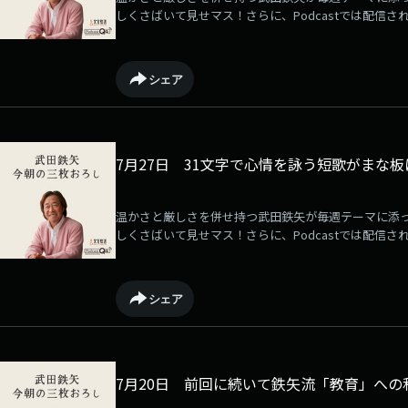
しくさばいて見せマス！さらに、Podcastでは配信さ
るサービスが「QloveR」にて展開中！毎週月曜日に
ている音源は何度でも聴き放題です！ぜひご登録の上
→⁠⁠⁠⁠⁠⁠⁠⁠⁠⁠⁠⁠⁠⁠⁠⁠⁠⁠⁠⁠⁠⁠⁠⁠⁠⁠⁠⁠⁠⁠⁠https://qlover.jp/takeda⁠⁠⁠⁠⁠⁠⁠⁠⁠⁠⁠⁠⁠⁠⁠⁠⁠⁠⁠⁠⁠⁠⁠⁠⁠⁠⁠⁠⁠⁠⁠[毎週月曜更新]
シェア
7月27日 31文字で心情を詠う短歌がまな
温かさと厳しさを併せ持つ武田鉄矢が毎週テーマに添
しくさばいて見せマス！さらに、Podcastでは配信さ
るサービスが「QloveR」にて展開中！毎週月曜日に
ている音源は何度でも聴き放題です！ぜひご登録の上
→⁠⁠⁠⁠⁠⁠⁠⁠⁠⁠⁠⁠⁠⁠⁠⁠⁠⁠⁠⁠⁠⁠⁠⁠⁠⁠⁠⁠⁠⁠https://qlover.jp/takeda⁠⁠⁠⁠⁠⁠⁠⁠⁠⁠⁠⁠⁠⁠⁠⁠⁠⁠⁠⁠⁠⁠⁠⁠⁠⁠⁠⁠⁠⁠[毎週月曜更新]
シェア
7月20日 前回に続いて鉄矢流「教育」への私