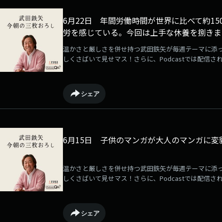
6月22日 年間労働時間が世界に比べて約1
労を感じている。今回は上手な休養を捌きま
温かさと厳しさを併せ持つ武田鉄矢が毎週テーマに添
しくさばいて見せマス！さらに、Podcastでは配信さ
るサービスが「QloveR」にて展開中！毎週月曜日に
ている音源は何度でも聴き放題です！ぜひご登録の上
→⁠⁠⁠⁠⁠⁠⁠⁠⁠⁠⁠⁠⁠⁠⁠⁠⁠⁠⁠⁠⁠⁠⁠⁠⁠https://qlover.jp/takeda⁠⁠⁠⁠⁠⁠⁠⁠⁠⁠⁠⁠⁠⁠⁠⁠⁠⁠⁠⁠⁠⁠⁠⁠⁠[毎週月曜更新]
シェア
6月15日 子供のマンガが大人のマンガに変
温かさと厳しさを併せ持つ武田鉄矢が毎週テーマに添
しくさばいて見せマス！さらに、Podcastでは配信さ
るサービスが「QloveR」にて展開中！毎週月曜日に
ている音源は何度でも聴き放題です！ぜひご登録の上
→⁠⁠⁠⁠⁠⁠⁠⁠⁠⁠⁠⁠⁠⁠⁠⁠⁠⁠⁠⁠⁠⁠⁠⁠https://qlover.jp/takeda⁠⁠⁠⁠⁠⁠⁠⁠⁠⁠⁠⁠⁠⁠⁠⁠⁠⁠⁠⁠⁠⁠⁠⁠[毎週月曜更新]
シェア