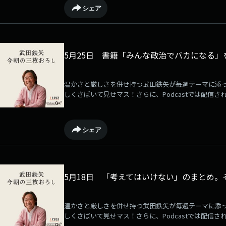
→⁠⁠⁠⁠⁠⁠⁠⁠⁠⁠⁠⁠⁠⁠⁠⁠⁠⁠⁠⁠⁠⁠https://qlover.jp/takeda⁠⁠⁠⁠⁠⁠⁠⁠⁠⁠⁠⁠⁠⁠⁠⁠⁠⁠⁠⁠⁠⁠[毎週月曜更新]
シェア
5月25日 書籍「みんな政治でバカになる
温かさと厳しさを併せ持つ武田鉄矢が毎週テーマに添
しくさばいて見せマス！さらに、Podcastでは配信さ
るサービスが「QloveR」にて展開中！毎週月曜日に
ている音源は何度でも聴き放題です！ぜひご登録の上
→⁠⁠⁠⁠⁠⁠⁠⁠⁠⁠⁠⁠⁠⁠⁠⁠⁠⁠⁠⁠⁠https://qlover.jp/takeda⁠⁠⁠⁠⁠⁠⁠⁠⁠⁠⁠⁠⁠⁠⁠⁠⁠⁠⁠⁠⁠[毎週月曜更新]
シェア
5月18日 「考えてはいけない」のまとめ。
温かさと厳しさを併せ持つ武田鉄矢が毎週テーマに添
しくさばいて見せマス！さらに、Podcastでは配信さ
るサービスが「QloveR」にて展開中！毎週月曜日に