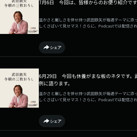
7月6日 今回は、皆様からのお便り紹介です
温かさと厳しさを併せ持つ武田鉄矢が毎週テーマに添
しくさばいて見せマス！さらに、Podcastでは配信さ
るサービスが「QloveR」にて展開中！毎週月曜日に
ている音源は何度でも聴き放題です！ぜひご登録の上
→⁠⁠⁠⁠⁠⁠⁠⁠⁠⁠⁠⁠⁠⁠⁠⁠⁠⁠⁠⁠⁠⁠⁠⁠⁠⁠⁠https://qlover.jp/takeda⁠⁠⁠⁠⁠⁠⁠⁠⁠⁠⁠⁠⁠⁠⁠⁠⁠⁠⁠⁠⁠⁠⁠⁠⁠⁠⁠[毎週月曜更新]
シェア
6月29日 今回も休養がまな板のネタです
例に語ります。
温かさと厳しさを併せ持つ武田鉄矢が毎週テーマに添
しくさばいて見せマス！さらに、Podcastでは配信さ
るサービスが「QloveR」にて展開中！毎週月曜日に
ている音源は何度でも聴き放題です！ぜひご登録の上
→⁠⁠⁠⁠⁠⁠⁠⁠⁠⁠⁠⁠⁠⁠⁠⁠⁠⁠⁠⁠⁠⁠⁠⁠⁠⁠https://qlover.jp/takeda⁠⁠⁠⁠⁠⁠⁠⁠⁠⁠⁠⁠⁠⁠⁠⁠⁠⁠⁠⁠⁠⁠⁠⁠⁠⁠[毎週月曜更新]
シェア