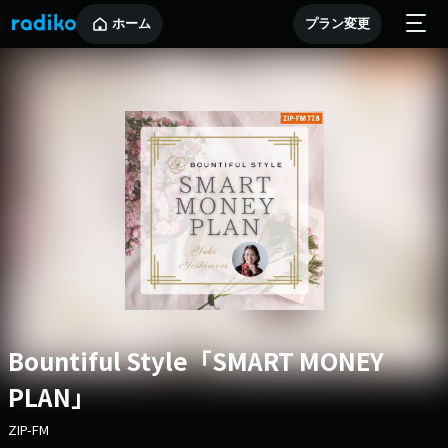
ホーム
プラン変更
Bountiful Style「SMART MONEY
PLAN」
ZIP-FM